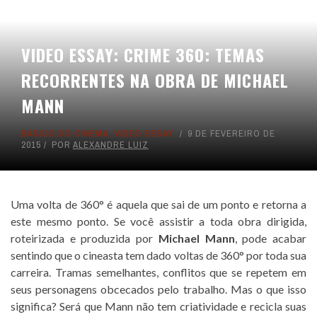
VIDEO ESSAY: CRIME 360: TEMAS
RECORRENTES NA OBRA DE MICHAEL
MANN
BÁSICO DO CINEMA
,
VIDEO ESSAY
9 DE FEVEREIRO DE
2015
POR
ALEXANDRE LUIZ
Uma volta de 360° é aquela que sai de um ponto e retorna a
este mesmo ponto. Se você assistir a toda obra dirigida,
roteirizada e produzida por
Michael Mann
, pode acabar
sentindo que o cineasta tem dado voltas de 360° por toda sua
carreira. Tramas semelhantes, conflitos que se repetem em
seus personagens obcecados pelo trabalho. Mas o que isso
significa? Será que Mann não tem criatividade e recicla suas