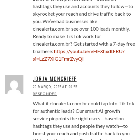
hashtags they use and accounts they follow—to
skyrocket your reach and drive traffic back to
you. We’ve had businesses like
cinealerta.com.br see over 100 leads monthly.
Ready to make TikTok work for
cinealerta.com.br? Get started with a 7-day free
trial here:
https://youtu.be/vHFXhxdtFRU?
si=LzZ7XIG1FmrZvyQl
JORJA MONCRIEFF
20 MARÇO, 2025 AT 00:55
RESPONDER
What if cinealerta.com.br could tap into TikTok
for authentic leads? Our smart AI growth
service pinpoints the right users—based on
hashtags they use and people they watch—to
boost your reach and push traffic back to you.