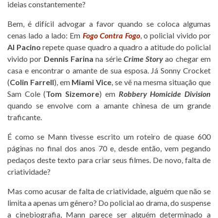
ideias constantemente?
Bem, é difícil advogar a favor quando se coloca algumas
cenas lado a lado: Em
Fogo Contra Fogo
, o policial vivido por
Al Pacino
repete quase quadro a quadro a atitude do policial
vivido por
Dennis Farina
na série
Crime Story
ao chegar em
casa e encontrar o amante de sua esposa. Já Sonny Crocket
(
Colin Farrell
), em
Miami Vice
, se vê na mesma situação que
Sam Cole (
Tom Sizemore
) em
Robbery Homicide Division
quando se envolve com a amante chinesa de um grande
traficante.
É como se Mann tivesse escrito um roteiro de quase 600
páginas no final dos anos 70 e, desde então, vem pegando
pedaços deste texto para criar seus filmes. De novo, falta de
criatividade?
Mas como acusar de falta de criatividade, alguém que não se
limita a apenas um gênero? Do policial ao drama, do suspense
a cinebiografia, Mann parece ser alguém determinado a