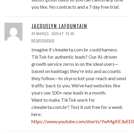
you like. No contracts and a 7 day free trial.
JACQUELYN LAFOUNTAIN
20 MARÇO, 2025 AT 23:45
RESPONDER
Imagine if cinealerta.com.br could harness
TikTok for authentic leads? Our AI-driven
growth service zeros in on the ideal users—
based on hashtags they’re into and accounts
they follow—to skyrocket your reach and send
traffic back to you. We’ve had websites like
yours see 100+ new leads in a month.
Want to make TikTok work for
cinealerta.com.br? Test it out free for a week
here:
https://www.youtube.com/shorts/YwMgKE3uEE0