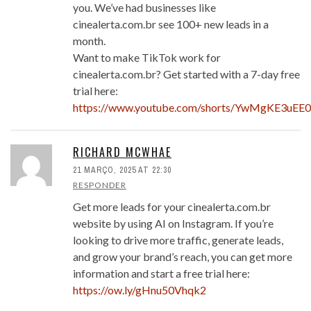
you. We’ve had businesses like
cinealerta.com.br see 100+ new leads in a
month.
Want to make TikTok work for
cinealerta.com.br? Get started with a 7-day free
trial here:
https://www.youtube.com/shorts/YwMgKE3uEE0
RICHARD MCWHAE
21 MARÇO, 2025 AT 22:30
RESPONDER
Get more leads for your cinealerta.com.br
website by using AI on Instagram. If you’re
looking to drive more traffic, generate leads,
and grow your brand’s reach, you can get more
information and start a free trial here:
https://ow.ly/gHnu50Vhqk2