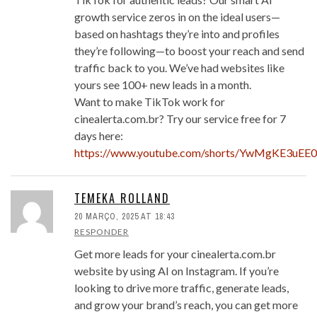
growth service zeros in on the ideal users—
based on hashtags they’re into and profiles
they’re following—to boost your reach and send
traffic back to you. We’ve had websites like
yours see 100+ new leads in a month.
Want to make TikTok work for
cinealerta.com.br? Try our service free for 7
days here:
https://www.youtube.com/shorts/YwMgKE3uEE0
TEMEKA ROLLAND
20 MARÇO, 2025 AT 18:43
RESPONDER
Get more leads for your cinealerta.com.br
website by using AI on Instagram. If you’re
looking to drive more traffic, generate leads,
and grow your brand’s reach, you can get more