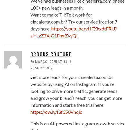
We’ve had businesses like cinealerta.com.br see
100+ new leads in a month.
Want to make TikTok work for
cinealerta.com.br? Try our service free for 7
days here:
https://youtu.be/vHFXhxdtFRU?
si=LzZ7XIG1FmrZvyQl
BROOKS COUTURE
20 MARÇO, 2025 AT 13:11
RESPONDER
Get more leads for your cinealerta.com.br
website by using AI on Instagram. If you’re
looking to drive more traffic, generate leads,
and grow your brand’s reach, you can get more
information and start a free trial here:
https://ow.ly/I3f350Vhqic
This is an AI-powered Instagram growth service