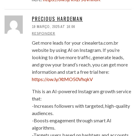
PRECIOUS HARDEMAN
19 MARÇO, 2025 AT 16:06
RESPONDER
Get more leads for your cinealerta.com.br
website by using AI on Instagram. If you’re
looking to drive more traffic, generate leads,
and grow your brand’s reach, you can get more
information and start a free trial here:
https://ow.ly/XtMO50VhqkV
This is an AI-powered Instagram growth service
that:
-Increases followers with targeted, high-quality
audiences.
-Boosts engagement through smart AI
algorithms.
-Targets users based on hashtags and accounts