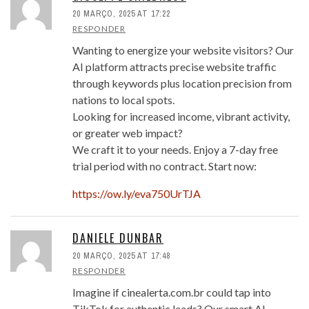
20 MARÇO, 2025 AT 17:22
RESPONDER
Wanting to energize your website visitors? Our
AI platform attracts precise website traffic
through keywords plus location precision from
nations to local spots.
Looking for increased income, vibrant activity,
or greater web impact?
We craft it to your needs. Enjoy a 7-day free
trial period with no contract. Start now:
https://ow.ly/eva750UrTJA
DANIELE DUNBAR
20 MARÇO, 2025 AT 17:48
RESPONDER
Imagine if cinealerta.com.br could tap into
TikTok for authentic leads? Our smart AI