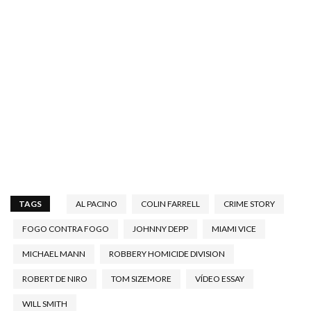
TAGS
AL PACINO
COLIN FARRELL
CRIME STORY
FOGO CONTRA FOGO
JOHNNY DEPP
MIAMI VICE
MICHAEL MANN
ROBBERY HOMICIDE DIVISION
ROBERT DE NIRO
TOM SIZEMORE
VÍDEO ESSAY
WILL SMITH