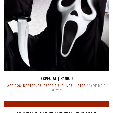
ESPECIAL | PÂNICO
ARTIGOS
,
DESTAQUES
,
ESPECIAIS
,
FILMES
,
LISTAS
19 DE MAIO
DE 2023