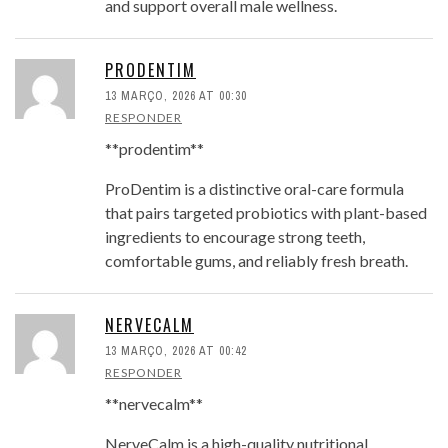
and support overall male wellness.
PRODENTIM
13 MARÇO, 2026 AT 00:30
RESPONDER
**prodentim**
ProDentim is a distinctive oral-care formula
that pairs targeted probiotics with plant-based
ingredients to encourage strong teeth,
comfortable gums, and reliably fresh breath.
NERVECALM
13 MARÇO, 2026 AT 00:42
RESPONDER
**nervecalm**
NerveCalm is a high-quality nutritional