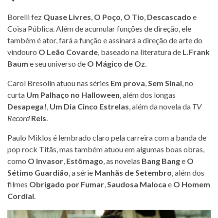
Borelli fez
Quase Livres
,
O Poço
,
O Tio
,
Descascado
e
Coisa Pública. Além de acumular funções de direção, ele
também é ator, fará a função e assinará a direção de arte do
vindouro
O Leão Covarde
, baseado na literatura de
L.Frank
Baum
e seu universo de
O Mágico de Oz
.
Carol Bresolin atuou nas séries
Em prova
,
Sem Sinal
, no
curta
Um Palhaço no Halloween
, além dos longas
Desapega!
,
Um Dia Cinco Estrelas
, além da novela da
TV
Record
Reis
.
Paulo Miklos é lembrado claro pela carreira com a banda de
pop rock Titãs, mas também atuou em algumas boas obras,
como
O Invasor
,
Estômago
, as novelas
Bang Bang
e
O
Sétimo Guardião
, a série
Manhãs de Setembro
, além dos
filmes
Obrigado por Fumar
,
Saudosa Maloca
e
O Homem
Cordial
.