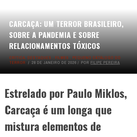
CARCAÇA: UM TERROR BRASILEIRO,
SOBRE A PANDEMIA E SOBRE
RELACIONAMENTOS TÓXICOS
CRÍTICA
,
DESTAQUES
,
FILMES
,
PEQUENO CATÁLOGO DO
TERROR
28 DE JANEIRO DE 2026
POR
FILIPE PEREIRA
Estrelado por Paulo Miklos,
Carcaça é um longa que
mistura elementos de