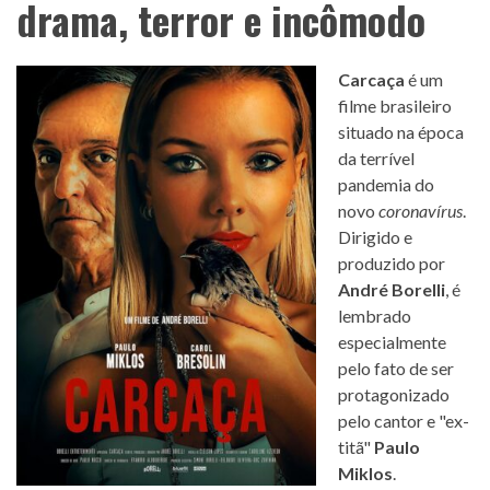
drama, terror e incômodo
Carcaça
é um
filme brasileiro
situado na época
da terrível
pandemia do
novo
coronavírus
.
Dirigido e
produzido por
André Borelli
, é
lembrado
especialmente
pelo fato de ser
protagonizado
pelo cantor e "ex-
titã"
Paulo
Miklos
.