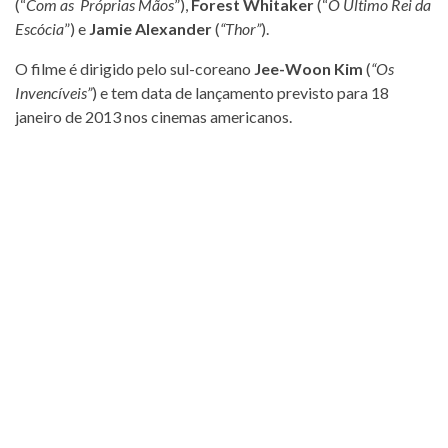
(“
Com as Próprias Mãos
”),
Forest Whitaker
(“
O Último Rei da
Escócia
”) e
Jamie Alexander
(
“Thor”
).
O filme é dirigido pelo sul-coreano
Jee-Woon Kim
(
“Os
Invencíveis”
) e tem data de lançamento previsto para 18
janeiro de 2013 nos cinemas americanos.