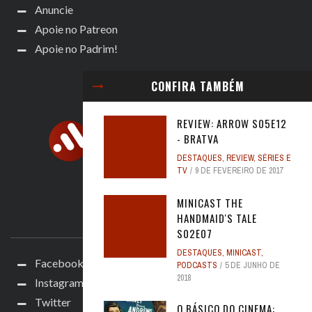
Anuncie
Apoie no Patreon
Apoie no Padrim!
CONFIRA TAMBÉM
REVIEW: ARROW S05E12
- BRATVA
DESTAQUES
,
REVIEW
,
SÉRIES E
TV
9 DE FEVEREIRO DE 2017
MINICAST THE
HANDMAID'S TALE
ACOMPANHE
S02E07
DESTAQUES
,
MINICAST
,
Facebook
PODCASTS
5 DE JUNHO DE
2018
Instagram
Twitter
O BÁSICO DO CINEMA: