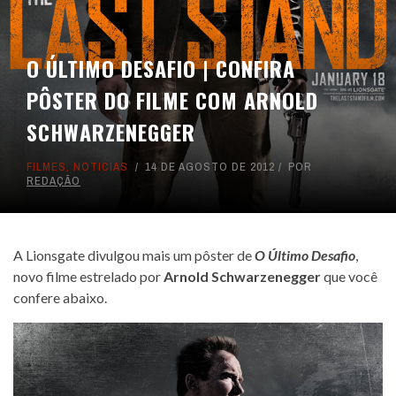
O ÚLTIMO DESAFIO | CONFIRA
PÔSTER DO FILME COM ARNOLD
SCHWARZENEGGER
FILMES
,
NOTICIAS
14 DE AGOSTO DE 2012
POR
REDAÇÃO
A Lionsgate divulgou mais um pôster de
O Último Desafio
,
novo filme estrelado por
Arnold Schwarzenegger
que você
confere abaixo.