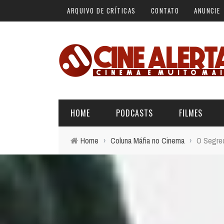
ARQUIVO DE CRÍTICAS
CONTATO
ANUNCIE
HOME
PODCASTS
FILMES
Home
›
Coluna Máfia no Cinema
›
O Segred
ALERTA VERMELHO
ÚLTIMAS REVIEWS
BÁSICO DO CINEMA
ALERTA DE SPOILER
CINERAMA
FORA DA CURVA