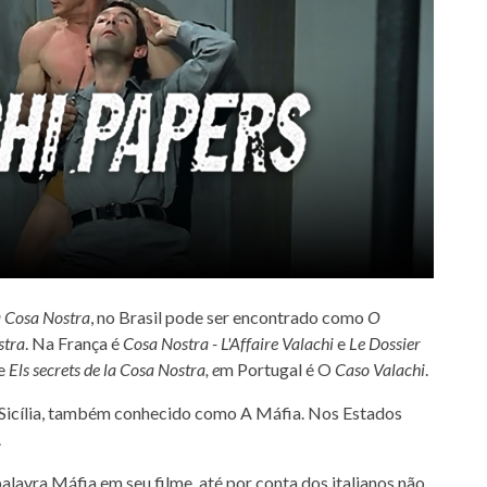
a Cosa Nostra
, no Brasil pode ser encontrado como
O
stra
. Na França é
Cosa Nostra - L'Affaire Valachi
e
Le Dossier
e
Els secrets de la Cosa Nostra,
e
m Portugal é O
Caso Valachi
.
a Sicília, também conhecido como A Máfia. Nos Estados
.
lavra Máfia em seu filme, até por conta dos italianos não