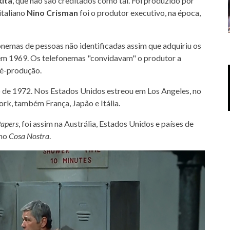
ita
, que não são creditados como tal. Foi produzido por
italiano
Nino Crisman
foi o produtor executivo, na época,
onemas de pessoas não identificadas assim que adquiriu os
 em 1969. Os telefonemas "convidavam" o produtor a
ré-produção.
ho de 1972. Nos Estados Unidos estreou em Los Angeles, no
k, também França, Japão e Itália.
Papers
, foi assim na Austrália, Estados Unidos e países de
omo
Cosa Nostra
.