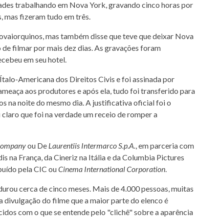
idades trabalhando em Nova York, gravando cinco horas por
s, mas fizeram tudo em três.
 novaiorquinos, mas também disse que teve que deixar Nova
de filmar por mais dez dias. As gravações foram
recebeu em seu hotel.
talo-Americana dos Direitos Civis e foi assinada por
meaça aos produtores e após ela, tudo foi transferido para
 na noite do mesmo dia. A justificativa oficial foi o
claro que foi na verdade um receio de romper a
 Company
ou De
Laurentiis Intermarco S.p.A.
, em parceria com
is na França, da Cineriz na Itália e da Columbia Pictures
buído pela CIC ou
Cinema International Corporation
.
durou cerca de cinco meses. Mais de 4.000 pessoas, muitas
 na divulgação do filme que a maior parte do elenco é
cidos com o que se entende pelo "clichê" sobre a aparência