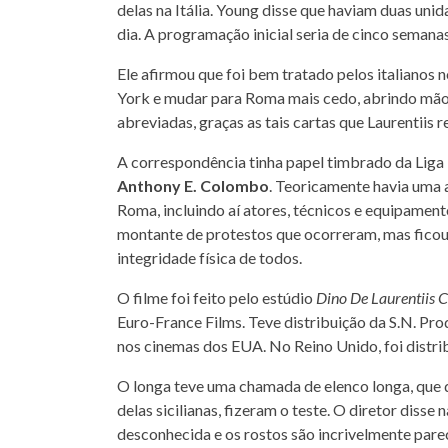
delas na Itália. Young disse que haviam duas un
dia. A programação inicial seria de cinco semana
Ele afirmou que foi bem tratado pelos italianos
York e mudar para Roma mais cedo, abrindo mão 
abreviadas, graças as tais cartas que Laurentiis 
A correspondência tinha papel timbrado da Liga Í
Anthony E. Colombo
. Teoricamente havia uma a
Roma, incluindo aí atores, técnicos e equipamentos
montante de protestos que ocorreram, mas ficou 
integridade física de todos.
O filme foi feito pelo estúdio
Dino De Laurentiis
Euro-France Films. Teve distribuição da S.N. Prod
nos cinemas dos EUA. No Reino Unido, foi distri
O longa teve uma chamada de elenco longa, que 
delas sicilianas, fizeram o teste. O diretor disse
desconhecida e os rostos são incrivelmente pare