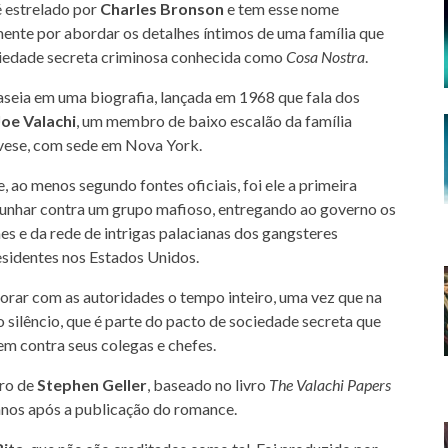
 é estrelado por
Charles Bronson
e tem esse nome
mente por abordar os detalhes íntimos de uma família que
ciedade secreta criminosa conhecida como
Cosa Nostra
.
aseia em uma biografia, lançada em 1968 que fala dos
Joe Valachi
, um membro de baixo escalão da família
vese, com sede em Nova York.
, ao menos segundo fontes oficiais, foi ele a primeira
unhar contra um grupo mafioso, entregando ao governo os
es e da rede de intrigas palacianas dos gangsteres
sidentes nos Estados Unidos.
aborar com as autoridades o tempo inteiro, uma vez que na
o silêncio, que é parte do pacto de sociedade secreta que
m contra seus colegas e chefes.
iro de
Stephen Geller
, baseado no livro
The Valachi Papers
 anos após a publicação do romance.