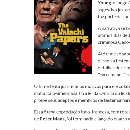
Young
, o longa
sugestivo justa
faz parte da so
A narrativa se b
últimos dias de
criminosa Geno
Até onde se sabe
pessoa a testem
detalhes de crim
"carcamanos" re
O filme tenta justificar os motivos para ele col
máfia ítalo-americana, há a lei da
Omertá
ou lei d
proíbe seus adeptos e membros de testemunhare
Essa é uma coprodução italo-francesa, com rote
de
Peter Maas
, foi terminado e lançado quatro