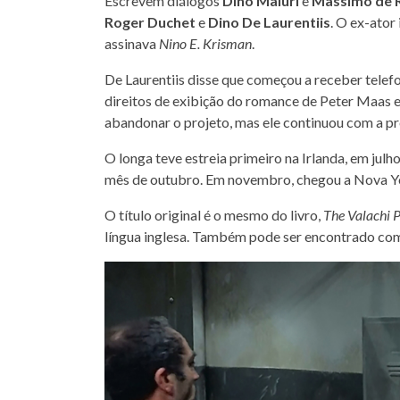
Escrevem diálogos
Dino Maiuri
e
Massimo de R
Roger Duchet
e
Dino De Laurentiis
. O ex-ator 
assinava
Nino E. Krisman
.
De Laurentiis disse que começou a receber telef
direitos de exibição do romance de Peter Maas
abandonar o projeto, mas ele continuou com a p
O longa teve estreia primeiro na Irlanda, em jul
mês de outubro. Em novembro, chegou a Nova Yor
O título original é o mesmo do livro,
The Valachi 
língua inglesa. Também pode ser encontrado c