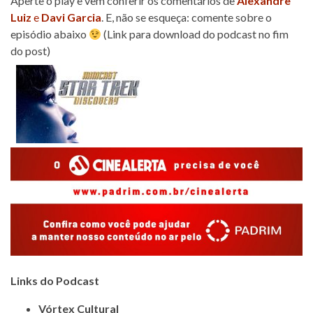
Aperte o play e vem conferir os comentários de
Alexandre
Luiz
e
Davi Garcia
. E, não se esqueça: comente sobre o
episódio abaixo
(Link para download do podcast no fim
do post)
Links do Podcast
Vórtex Cultural