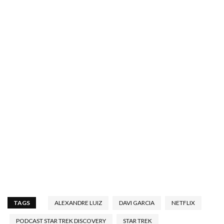
TAGS
ALEXANDRE LUIZ
DAVI GARCIA
NETFLIX
PODCAST STAR TREK DISCOVERY
STAR TREK