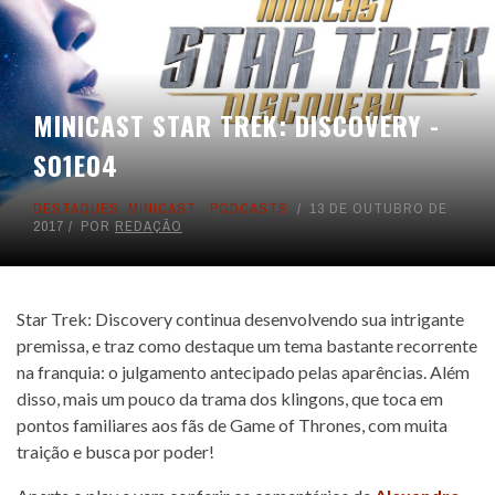
MINICAST STAR TREK: DISCOVERY -
S01E04
DESTAQUES
,
MINICAST
,
PODCASTS
13 DE OUTUBRO DE
2017
POR
REDAÇÃO
Star Trek: Discovery continua desenvolvendo sua intrigante
premissa, e traz como destaque um tema bastante recorrente
na franquia: o julgamento antecipado pelas aparências. Além
disso, mais um pouco da trama dos klingons, que toca em
pontos familiares aos fãs de Game of Thrones, com muita
traição e busca por poder!