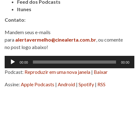
Feed dos Podcasts
Itunes
Contato:
Mandem seus e-mails
para
alertavermelho@cinealerta.com.br
, ou comente
no post logo abaixo!
Tocador
00:00
00:00
de
Podcast:
Reproduzir em uma nova janela
|
Baixar
áudio
Assine:
Apple Podcasts
|
Android
|
Spotify
|
RSS