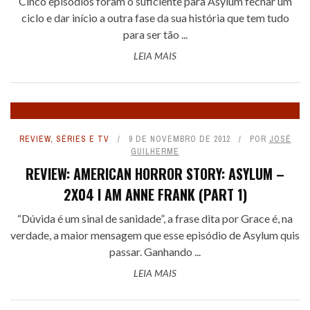
Cinco episódios foram o suficiente para Asylum fechar um
ciclo e dar início a outra fase da sua história que tem tudo
para ser tão ...
LEIA MAIS
REVIEW
,
SÉRIES E TV
9 DE NOVEMBRO DE 2012
POR
JOSÉ
GUILHERME
REVIEW: AMERICAN HORROR STORY: ASYLUM –
2X04 I AM ANNE FRANK (PART 1)
“Dúvida é um sinal de sanidade”, a frase dita por Grace é, na
verdade, a maior mensagem que esse episódio de Asylum quis
passar. Ganhando ...
LEIA MAIS