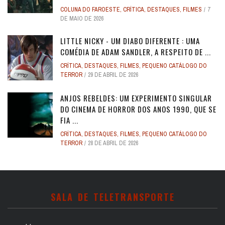
COLUNA DO FAROESTE
,
CRÍTICA
,
DESTAQUES
,
FILMES
7
DE MAIO DE 2026
LITTLE NICKY - UM DIABO DIFERENTE : UMA
COMÉDIA DE ADAM SANDLER, A RESPEITO DE ...
CRÍTICA
,
DESTAQUES
,
FILMES
,
PEQUENO CATÁLOGO DO
TERROR
29 DE ABRIL DE 2026
ANJOS REBELDES: UM EXPERIMENTO SINGULAR
DO CINEMA DE HORROR DOS ANOS 1990, QUE SE
FIA ...
CRÍTICA
,
DESTAQUES
,
FILMES
,
PEQUENO CATÁLOGO DO
TERROR
28 DE ABRIL DE 2026
SALA DE TELETRANSPORTE