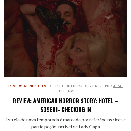
REVIEW
,
SÉRIES E TV
12 DE OUTUBRO DE 2015
POR
JOSÉ
GUILHERME
REVIEW: AMERICAN HORROR STORY: HOTEL –
S05E01- CHECKING IN
Estreia da nova temporada é marcada por referências ricas e
participação incrível de Lady Gaga