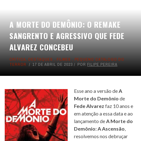
A MORTE DO DEMÔNIO: O REMAKE
SANGRENTO E AGRESSIVO QUE FEDE
ALVAREZ CONCEBEU
CRÍTICA
,
DESTAQUES
,
FILMES
,
PEQUENO CATÁLOGO DO
TERROR
17 DE ABRIL DE 2023
POR
FILIPE PEREIRA
Esse ano a versão de
A
Morte do Demônio
de
Fede Alvarez
faz 10 anos e
em atenção a essa data e ao
lançamento de
A Morte do
Demônio: A Ascensão
,
resolvemos nos debruçar