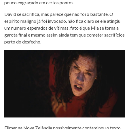
pouco engraçado em certos pontos.
David se sacrifica, mas parece que não foi o bastante. O
espírito maligno já foi invocado, não fica claro se ele atingiu
um número esperados de vítimas, fato é que Mia se torna a
garota final e mesmo assim ainda tem que cometer sacrifícios
perto do desfecho.
Filmar na Nova Zelândia possivelmente contaminou o texto