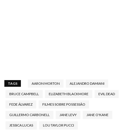
TAGS
AARON MORTON
ALEJANDRO DAMIANI
BRUCE CAMPBELL
ELIZABETH BLACKMORE
EVIL DEAD
FEDE ÁLVAREZ
FILMES SOBRE POSSESSÃO
GUILLERMO CARBONELL
JANE LEVY
JANE O'KANE
JESSICA LUCAS
LOU TAYLOR PUCCI