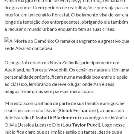
A história gira em torno de Mia (Levy), uma moça viciada em
drogas que está em período de reabilitação e que viaja para o
interior, em um cenário florestal. O isolamento visa deixar ela
longe da tentação dos entorpecentes, obrigando ela também
a recusar o mundo urbano enquanto tem as suas crises.
O longa foi rodado na Nova Zelândia, principalmente em
Auckland, na floresta Woodhill. Os cenários naturais têm uma
personalidade própria, ficam numa medida boa entre o apelo
ao clássico, lembrando de leve o lugar onde Ash e seus
amigos foram, mas sem parecer mera cópia.
Mia está acompanhada de parte de sua família e amigos. Se
reuniram seu irmão David (
Shiloh Fernandez
), a namorada
dele Natalie (
Elizabeth Blackmore
) e os amigos de infância
Olivia (Jessica Lucas) e Eric (
Lou Taylor Pucci
). Logo nesse
início fica claro que os irmãos estão distantes, desde que a