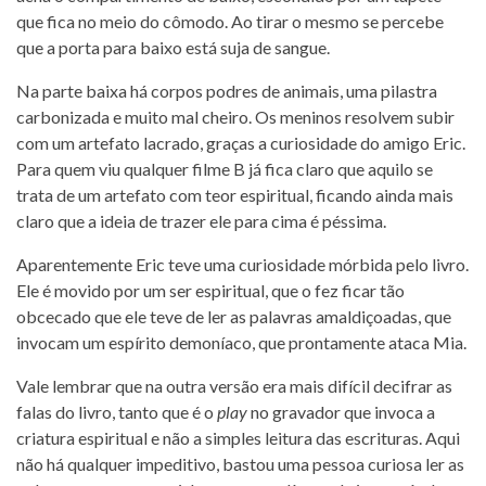
que fica no meio do cômodo. Ao tirar o mesmo se percebe
que a porta para baixo está suja de sangue.
Na parte baixa há corpos podres de animais, uma pilastra
carbonizada e muito mal cheiro. Os meninos resolvem subir
com um artefato lacrado, graças a curiosidade do amigo Eric.
Para quem viu qualquer filme B já fica claro que aquilo se
trata de um artefato com teor espiritual, ficando ainda mais
claro que a ideia de trazer ele para cima é péssima.
Aparentemente Eric teve uma curiosidade mórbida pelo livro.
Ele é movido por um ser espiritual, que o fez ficar tão
obcecado que ele teve de ler as palavras amaldiçoadas, que
invocam um espírito demoníaco, que prontamente ataca Mia.
Vale lembrar que na outra versão era mais difícil decifrar as
falas do livro, tanto que é o
play
no gravador que invoca a
criatura espiritual e não a simples leitura das escrituras. Aqui
não há qualquer impeditivo, bastou uma pessoa curiosa ler as