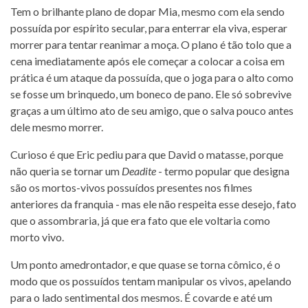
Tem o brilhante plano de dopar Mia, mesmo com ela sendo
possuída por espírito secular, para enterrar ela viva, esperar
morrer para tentar reanimar a moça. O plano é tão tolo que a
cena imediatamente após ele começar a colocar a coisa em
prática é um ataque da possuída, que o joga para o alto como
se fosse um brinquedo, um boneco de pano. Ele só sobrevive
graças a um último ato de seu amigo, que o salva pouco antes
dele mesmo morrer.
Curioso é que Eric pediu para que David o matasse, porque
não queria se tornar um
Deadite
- termo popular que designa
são os mortos-vivos possuídos presentes nos filmes
anteriores da franquia - mas ele não respeita esse desejo, fato
que o assombraria, já que era fato que ele voltaria como
morto vivo.
Um ponto amedrontador, e que quase se torna cômico, é o
modo que os possuídos tentam manipular os vivos, apelando
para o lado sentimental dos mesmos. É covarde e até um