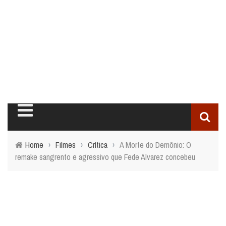
Home
›
Filmes
›
Crítica
›
A Morte do Demônio: O
remake sangrento e agressivo que Fede Alvarez concebeu