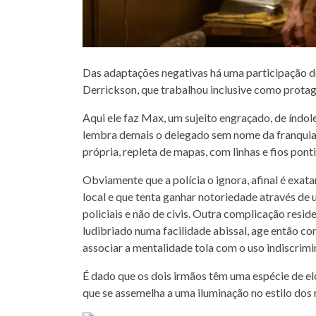
Das adaptações negativas há uma participação 
Derrickson, que trabalhou inclusive como prota
Aqui ele faz Max, um sujeito engraçado, de índole
lembra demais o delegado sem nome da franqui
própria, repleta de mapas, com linhas e fios pon
Obviamente que a polícia o ignora, afinal é exat
local e que tenta ganhar notoriedade através de 
policiais e não de civis. Outra complicação resid
ludibriado numa facilidade abissal, age então c
associar a mentalidade tola com o uso indiscrim
É dado que os dois irmãos têm uma espécie de 
que se assemelha a uma iluminação no estilo do