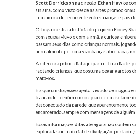
Scott Derrickson
na direção,
Ethan Hawke
com
sinistra, como visto desde as artes promocionai
com um medo recorrente entre crianças e pais de 
O longa mostra a história do pequeno Finney Sh
com seu pai viúvo e com a irmã, a curiosa e hipe
passam seus dias como crianças normais, jogando
normalmente por uma vizinhança suburbana, arr
A diferença primordial aqui para o dia a dia de 
raptando crianças, que costuma pegar garotos d
matá-los.
Eis que um dia, esse sujeito, vestido de mágico e
trancando-o enfim em um quarto com isolamento 
desconectado da parede, que aparentemente toca
encarcerado, sempre com mensagens de alguém "
Essas informações ditas até agora não contêm
sp
exploradas no material de divulgação, portanto, s