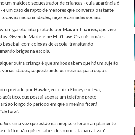
o um maldoso sequestrador de crianças - cuja aparência é
s - e um caso de rapto de menores que conversa bastante
todas as nacionalidades, raças e camadas sociais.
aw, um garoto interpretado por
Mason Thames
, que vive
rativa Gwen de
Madeleine McGraw
. Os dois irmãos
 baseball com colegas de escola, transitando
umando brigas na escola.
qualquer outra criança é que ambos sabem que há um sujeito
e várias idades, sequestrando os mesmos para depois
 interpretado por Hawke, encontra Finney e o leva,
acústico, que possui apenas um telefone preto,
rá ao longo do período em que o menino ficará
de fora".
oilers
, uma vez que estão na sinopse e foram amplamente
e o leitor não quiser saber dos rumos da narrativa, é