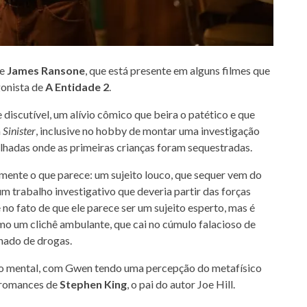
de
James Ransone
, que está presente em alguns filmes que
gonista de
A Entidade 2
.
 discutível, um alívio cômico que beira o patético e que
a
Sinister
, inclusive no hobby de montar uma investigação
tilhadas onde as primeiras crianças foram sequestradas.
amente o que parece: um sujeito louco, que sequer vem do
um trabalho investigativo que deveria partir das forças
e no fato de que ele parece ser um sujeito esperto, mas é
omo um clichê ambulante, que cai no cúmulo falacioso de
inado de drogas.
elo mental, com Gwen tendo uma percepção do metafísico
s romances de
Stephen King
, o pai do autor Joe Hill.