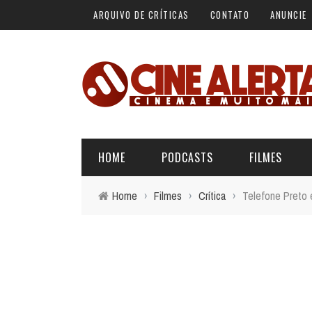
ARQUIVO DE CRÍTICAS
CONTATO
ANUNCIE
HOME
PODCASTS
FILMES
Home
›
Filmes
›
Crítica
›
Telefone Preto e
ALERTA VERMELHO
ÚLTIMAS REVIEWS
BÁSICO DO CINEMA
ALERTA DE SPOILER
CINERAMA
FORA DA CURVA