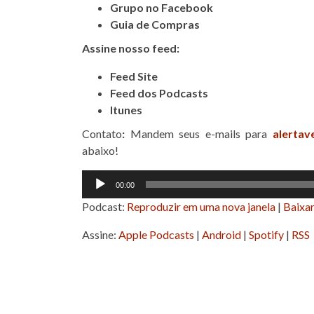
Grupo no Facebook
Guia de Compras
Assine nosso feed:
Feed Site
Feed dos Podcasts
Itunes
Contato
:
Mandem seus e-mails para
alertav
abaixo!
Tocador
00:00
de
Podcast:
Reproduzir em uma nova janela
|
Baixa
áudio
Assine:
Apple Podcasts
|
Android
|
Spotify
|
RSS