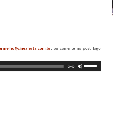
ermelho@cinealerta.com.br
, ou comente no post logo
Use
00:00
as
r
setas
para
cima
ou
para
baixo
para