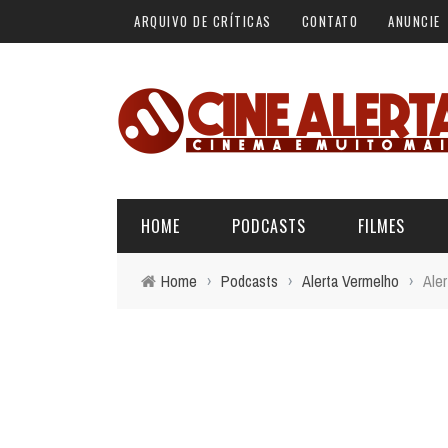
ARQUIVO DE CRÍTICAS
CONTATO
ANUNCIE
HOME
PODCASTS
FILMES
Home
›
Podcasts
›
Alerta Vermelho
›
Ale
ALERTA VERMELHO
ÚLTIMAS REVIEWS
BÁSICO DO CINEMA
ALERTA DE SPOILER
CINERAMA
FORA DA CURVA