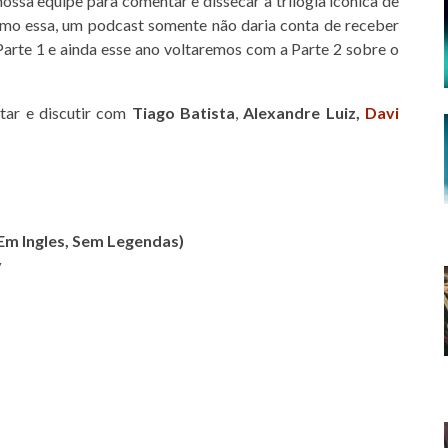
ssa equipe para comentar e dissecar a trilogia icônica de
omo essa, um podcast somente não daria conta de receber
 Parte 1 e ainda esse ano voltaremos com a Parte 2 sobre o
tar e discutir com
Tiago Batista
,
Alexandre Luiz
,
Davi
m Ingles, Sem Legendas)
y