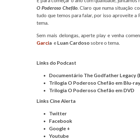
E para começar o ano com qualidade, juntamos no
O Poderoso Chefão
. Claro que numa situação c
tudo que temos para falar, por isso aproveite a
tema.
Sem mais delongas, aperte play e venha comen
Garci
a
e
Luan Cardoso
sobre o tema.
Links do Podcast
Documentário The Godfather Legacy (E
Trilogia O Poderoso Chefão em Blu-ra
Trilogia O Poderoso Chefão em DVD
Links Cine Alerta
Twitter
Facebook
Google +
Youtube