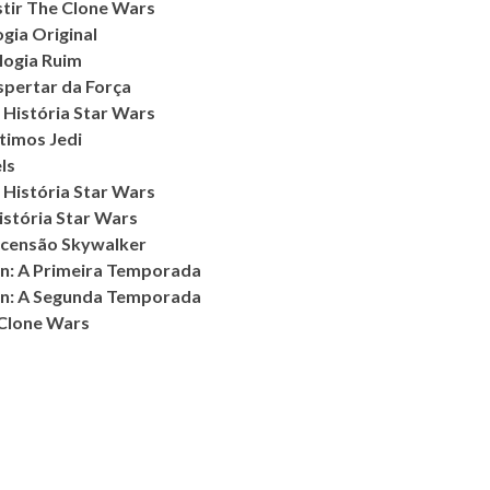
stir The Clone Wars
ogia Original
ilogia Ruim
espertar da Força
 História Star Wars
ltimos Jedi
ls
 História Star Wars
istória Star Wars
Ascensão Skywalker
an: A Primeira Temporada
an: A Segunda Temporada
 Clone Wars