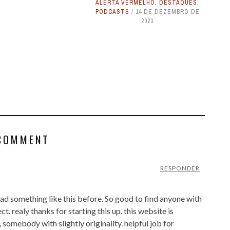
ALERTA VERMELHO
,
DESTAQUES
,
PODCASTS
14 DE DEZEMBRO DE
2023
COMMENT
RESPONDER
ead something like this before. So good to find anyone with
t. realy thanks for starting this up. this website is
 somebody with slightly originality. helpful job for