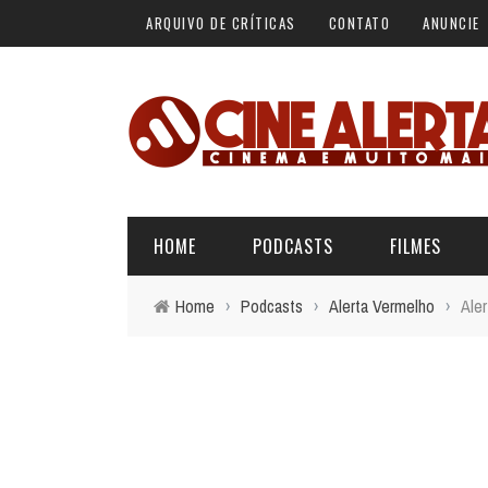
ARQUIVO DE CRÍTICAS
CONTATO
ANUNCIE
HOME
PODCASTS
FILMES
Home
›
Podcasts
›
Alerta Vermelho
›
Ale
ALERTA VERMELHO
ÚLTIMAS REVIEWS
BÁSICO DO CINEMA
ALERTA DE SPOILER
CINERAMA
FORA DA CURVA