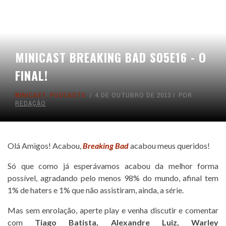
MINICAST BREAKING BAD S05E16 - O
FINAL!
MINICAST
,
PODCASTS
4 DE OUTUBRO DE 2013
POR
REDAÇÃO
Olá Amigos! Acabou,
Breaking Bad
acabou meus queridos!
Só que como já esperávamos acabou da melhor forma
possível, agradando pelo menos 98% do mundo, afinal tem
1% de haters e 1% que não assistiram, ainda, a série.
Mas sem enrolação, aperte play e venha discutir e comentar
com
Tiago Batista
,
Alexandre Luiz
,
Warley