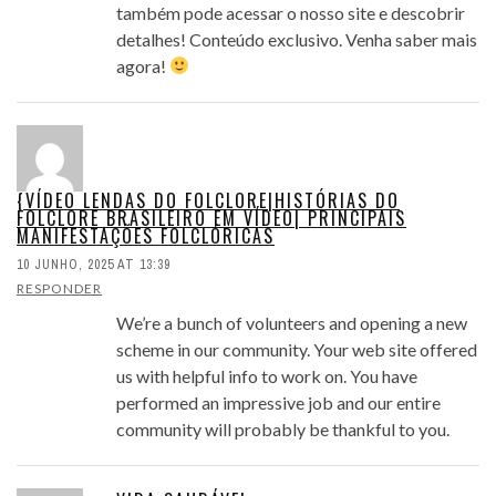
também pode acessar o nosso site e descobrir
detalhes! Conteúdo exclusivo. Venha saber mais
agora!
{VÍDEO LENDAS DO FOLCLORE|HISTÓRIAS DO
FOLCLORE BRASILEIRO EM VÍDEO| PRINCIPAIS
MANIFESTAÇÕES FOLCLÓRICAS
10 JUNHO, 2025 AT 13:39
RESPONDER
We’re a bunch of volunteers and opening a new
scheme in our community. Your web site offered
us with helpful info to work on. You have
performed an impressive job and our entire
community will probably be thankful to you.