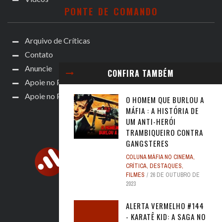
PONTE DE COMANDO
Arquivo de Críticas
Contato
Anuncie
CONFIRA TAMBÉM
Apoie no Patreon
Apoie no Padrim!
O HOMEM QUE BURLOU A
MÁFIA : A HISTÓRIA DE
UM ANTI-HERÓI
TRAMBIQUEIRO CONTRA
GANGSTERES
COLUNA MÁFIA NO CINEMA
,
CRÍTICA
,
DESTAQUES
,
FILMES
26 DE OUTUBRO DE
2023
ALERTA VERMELHO #144
- KARATÊ KID: A SAGA NO
ACOMPANHE