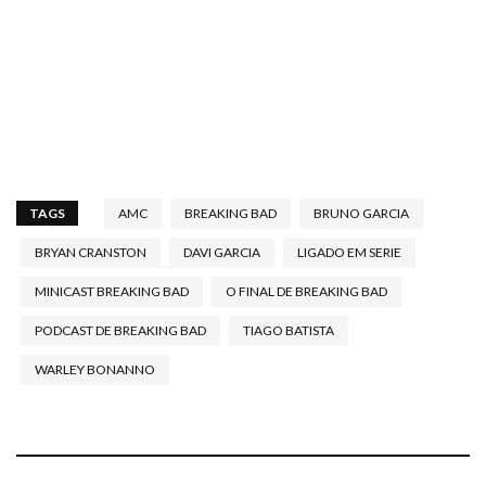
TAGS
AMC
BREAKING BAD
BRUNO GARCIA
BRYAN CRANSTON
DAVI GARCIA
LIGADO EM SERIE
MINICAST BREAKING BAD
O FINAL DE BREAKING BAD
PODCAST DE BREAKING BAD
TIAGO BATISTA
WARLEY BONANNO