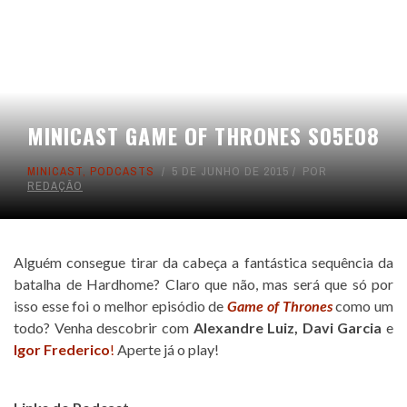
MINICAST GAME OF THRONES S05E08
MINICAST
,
PODCASTS
5 DE JUNHO DE 2015
POR
REDAÇÃO
Alguém consegue tirar da cabeça a fantástica sequência da
batalha de Hardhome? Claro que não, mas será que só por
isso esse foi o melhor episódio de
Game of Thrones
como um
todo? Venha descobrir com
Alexandre Luiz
,
Davi Garcia
e
Igor Frederico
!
Aperte já o play!