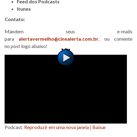
Feed dos Podcasts
Itunes
Contato:
Mandem seus e-mails
para
alertavermelho@cinealerta.com.br
, ou comente
no post logo abaixo!
Podcast:
Reproduzir em uma nova janela
|
Baixar