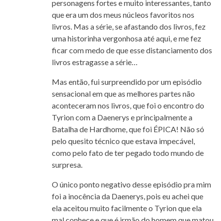
personagens fortes e muito interessantes, tanto
que era um dos meus núcleos favoritos nos
livros. Mas a série, se afastando dos livros, fez
uma historinha vergonhosa até aqui, e me fez
ficar com medo de que esse distanciamento dos
livros estragasse a série…
Mas então, fui surpreendido por um episódio
sensacional em que as melhores partes não
aconteceram nos livros, que foi o encontro do
Tyrion com a Daenerys e principalmente a
Batalha de Hardhome, que foi ÉPICA! Não só
pelo quesito técnico que estava impecável,
como pelo fato de ter pegado todo mundo de
surpresa.
O único ponto negativo desse episódio pra mim
foi a inocência da Daenerys, pois eu achei que
ela aceitou muito facilmente o Tyrion que ela
mal conhece e que é irmão do homem que matou