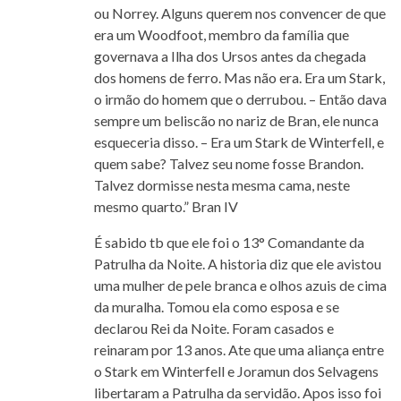
ou Norrey. Alguns querem nos convencer de que
era um Woodfoot, membro da família que
governava a Ilha dos Ursos antes da chegada
dos homens de ferro. Mas não era. Era um Stark,
o irmão do homem que o derrubou. – Então dava
sempre um beliscão no nariz de Bran, ele nunca
esqueceria disso. – Era um Stark de Winterfell, e
quem sabe? Talvez seu nome fosse Brandon.
Talvez dormisse nesta mesma cama, neste
mesmo quarto.” Bran IV
É sabido tb que ele foi o 13° Comandante da
Patrulha da Noite. A historia diz que ele avistou
uma mulher de pele branca e olhos azuis de cima
da muralha. Tomou ela como esposa e se
declarou Rei da Noite. Foram casados e
reinaram por 13 anos. Ate que uma aliança entre
o Stark em Winterfell e Joramun dos Selvagens
libertaram a Patrulha da servidão. Apos isso foi