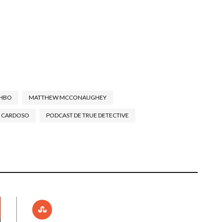
aumentar
ou
diminuir
o
volume.
HBO
MATTHEW MCCONAUGHEY
 CARDOSO
PODCAST DE TRUE DETECTIVE