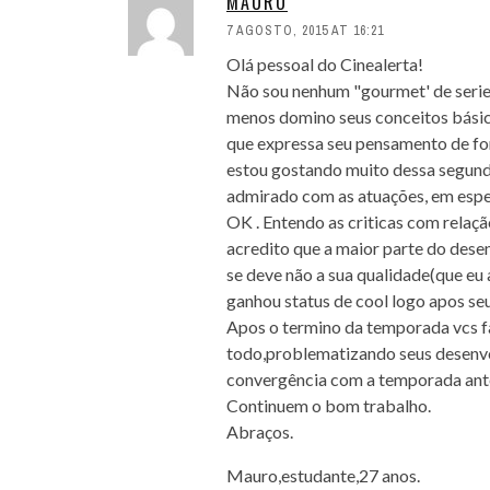
MAURO
7 AGOSTO, 2015 AT 16:21
Olá pessoal do Cinealerta!
Não sou nenhum "gourmet' de series
menos domino seus conceitos básic
que expressa seu pensamento de for
estou gostando muito dessa segund
admirado com as atuações, em espec
OK . Entendo as criticas com relaç
acredito que a maior parte do des
se deve não a sua qualidade(que eu
ganhou status de cool logo apos se
Apos o termino da temporada vcs f
todo,problematizando seus desenv
convergência com a temporada ante
Continuem o bom trabalho.
Abraços.
Mauro,estudante,27 anos.