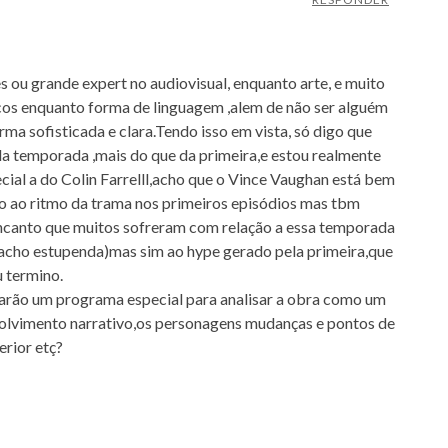
 ou grande expert no audiovisual, enquanto arte, e muito
os enquanto forma de linguagem ,alem de não ser alguém
ma sofisticada e clara.Tendo isso em vista, só digo que
a temporada ,mais do que da primeira,e estou realmente
ial a do Colin Farrelll,acho que o Vince Vaughan está bem
ão ao ritmo da trama nos primeiros episódios mas tbm
encanto que muitos sofreram com relação a essa temporada
 acho estupenda)mas sim ao hype gerado pela primeira,que
u termino.
arão um programa especial para analisar a obra como um
olvimento narrativo,os personagens mudanças e pontos de
rior etç?