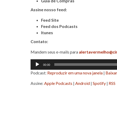
Guia de Compras
Assine nosso feed:
Feed Site
Feed dos Podcasts
Itunes
Contato:
Mandem seus e-mails para
alertavermelho@ci
Tocador
00:00
de
Podcast:
Reproduzir em uma nova janela
|
Baixa
áudio
Assine:
Apple Podcasts
|
Android
|
Spotify
|
RSS