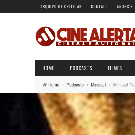
ARQUIVO DE CRÍTICAS
CONTATO
ANUNCIE
HOME
PODCASTS
FILMES
Home
›
Podcasts
›
Minicast
›
Minicast Tr
ALERTA VERMELHO
ÚLTIMAS REVIEWS
BÁSICO DO CINEMA
ALERTA DE SPOILER
CINERAMA
FORA DA CURVA