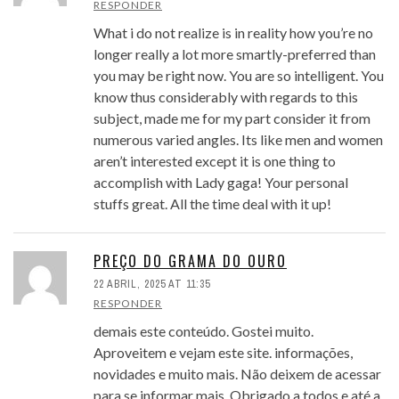
RESPONDER
What i do not realize is in reality how you’re no
longer really a lot more smartly-preferred than
you may be right now. You are so intelligent. You
know thus considerably with regards to this
subject, made me for my part consider it from
numerous varied angles. Its like men and women
aren’t interested except it is one thing to
accomplish with Lady gaga! Your personal
stuffs great. All the time deal with it up!
PREÇO DO GRAMA DO OURO
22 ABRIL, 2025 AT 11:35
RESPONDER
demais este conteúdo. Gostei muito.
Aproveitem e vejam este site. informações,
novidades e muito mais. Não deixem de acessar
para se informar mais. Obrigado a todos e até a