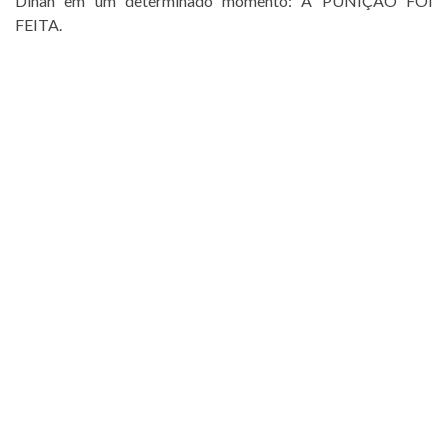
Dinah em um determinado momento: A PUNIÇÃO FOI
FEITA.