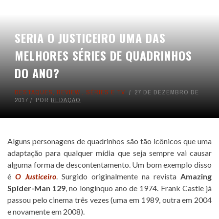
SERIA O JUSTICEIRO UMA DAS
MELHORES SÉRIES DE QUADRINHOS
DO ANO?
DESTAQUES
,
REVIEW
,
SÉRIES E TV
27 DE DEZEMBRO DE
2017
POR
REDAÇÃO
Alguns personagens de quadrinhos são tão icônicos que uma
adaptação para qualquer mídia que seja sempre vai causar
alguma forma de descontentamento. Um bom exemplo disso
é
O Justiceiro
. Surgido originalmente na revista
Amazing
Spider-Man 129
, no longínquo ano de 1974. Frank Castle já
passou pelo cinema três vezes (uma em 1989, outra em 2004
e novamente em 2008).