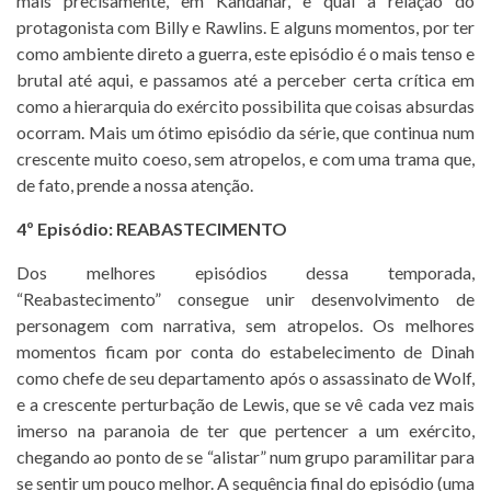
mais precisamente, em Kandahar, e qual a relação do
protagonista com Billy e Rawlins. E alguns momentos, por ter
como ambiente direto a guerra, este episódio é o mais tenso e
brutal até aqui, e passamos até a perceber certa crítica em
como a hierarquia do exército possibilita que coisas absurdas
ocorram. Mais um ótimo episódio da série, que continua num
crescente muito coeso, sem atropelos, e com uma trama que,
de fato, prende a nossa atenção.
4º Episódio: REABASTECIMENTO
Dos melhores episódios dessa temporada,
“Reabastecimento” consegue unir desenvolvimento de
personagem com narrativa, sem atropelos. Os melhores
momentos ficam por conta do estabelecimento de Dinah
como chefe de seu departamento após o assassinato de Wolf,
e a crescente perturbação de Lewis, que se vê cada vez mais
imerso na paranoia de ter que pertencer a um exército,
chegando ao ponto de se “alistar” num grupo paramilitar para
se sentir um pouco melhor. A sequência final do episódio (uma