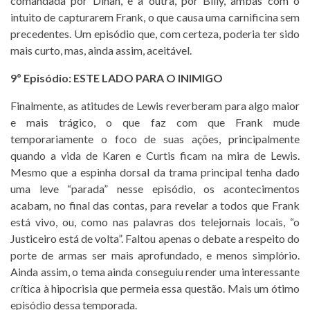
comandada por Dinah, e a outra, por Billy, ambas com o
intuito de capturarem Frank, o que causa uma carnificina sem
precedentes. Um episódio que, com certeza, poderia ter sido
mais curto, mas, ainda assim, aceitável.
9º Episódio: ESTE LADO PARA O INIMIGO
Finalmente, as atitudes de Lewis reverberam para algo maior
e mais trágico, o que faz com que Frank mude
temporariamente o foco de suas ações, principalmente
quando a vida de Karen e Curtis ficam na mira de Lewis.
Mesmo que a espinha dorsal da trama principal tenha dado
uma leve “parada” nesse episódio, os acontecimentos
acabam, no final das contas, para revelar a todos que Frank
está vivo, ou, como nas palavras dos telejornais locais, “o
Justiceiro está de volta”. Faltou apenas o debate a respeito do
porte de armas ser mais aprofundado, e menos simplório.
Ainda assim, o tema ainda conseguiu render uma interessante
crítica à hipocrisia que permeia essa questão. Mais um ótimo
episódio dessa temporada.