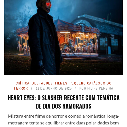
CRÍTICA
,
DESTAQUES
,
FILMES
,
PEQUENO CATÁLOGO DO
TERROR
12 DE JUNHO DE 2025
POR
FILIPE PEREIRA
HEART EYES: O SLASHER RECENTE COM TEMÁTICA
DE DIA DOS NAMORADOS
Mistura entre filme de horror e comédia romântica, longa-
metragem tenta se equilibrar entre duas polaridades bem