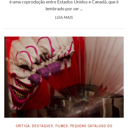
é uma coprodução entre Estados Unidos e Canadá, que é
lembrado por ser ...
LEIA MAIS
CRÍTICA
,
DESTAQUES
,
FILMES
,
PEQUENO CATÁLOGO DO