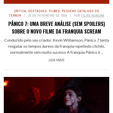
CRÍTICA
,
DESTAQUES
,
FILMES
,
PEQUENO CATÁLOGO DO
TERROR
26 DE FEVEREIRO DE 2026
POR
FILIPE PEREIRA
PÂNICO 7: UMA BREVE ANÁLISE (SEM SPOILERS)
SOBRE O NOVO FILME DA FRANQUIA SCREAM
Conduzido pelo seu criador, Kevin Williamson, Pânico 7 tenta
resgatar os tempos áureos da franquia repetindo clichês,
normalmente sem muito sucesso A franquia Pânico é ...
LEIA MAIS