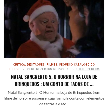
CRÍTICA
,
DESTAQUES
,
FILMES
,
PEQUENO CATÁLOGO DO
TERROR
23 DE DEZEMBRO DE 2024
POR
FILIPE PEREIRA
NATAL SANGRENTO 5, O HORROR NA LOJA DE
BRINQUEDOS : UM CONTO DE FADAS DE ...
Natal Sangrento 5: O Horror na Loja de Brinquedos é um
filme de horror e suspense, cuja fórmula conta com elementos
de fantasia e até ...