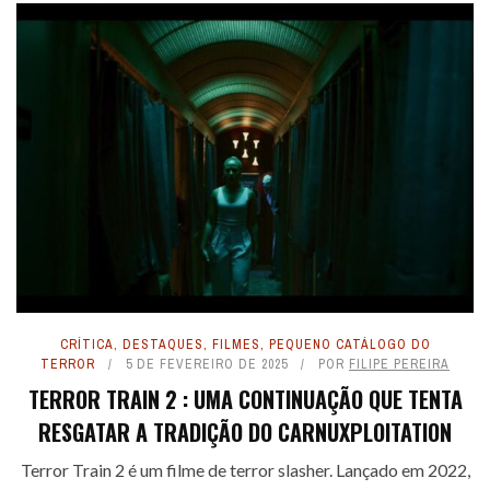
CRÍTICA
,
DESTAQUES
,
FILMES
,
PEQUENO CATÁLOGO DO
TERROR
5 DE FEVEREIRO DE 2025
POR
FILIPE PEREIRA
TERROR TRAIN 2 : UMA CONTINUAÇÃO QUE TENTA
RESGATAR A TRADIÇÃO DO CARNUXPLOITATION
Terror Train 2 é um filme de terror slasher. Lançado em 2022,