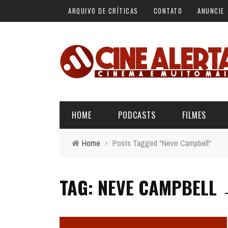
ARQUIVO DE CRÍTICAS
CONTATO
ANUNCIE
HOME
PODCASTS
FILMES
Home
›
Posts Tagged "Neve Campbell"
ALERTA VERMELHO
ÚLTIMAS REVIEWS
BÁSICO DO CINEMA
THE MOU
TAG: NEVE CAMPBELL
MIC
ALERTA DE SPOILER
CINERAMA
12 
FORA DA CURVA