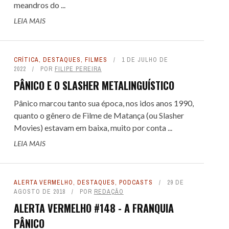
meandros do ...
LEIA MAIS
CRÍTICA
,
DESTAQUES
,
FILMES
1 DE JULHO DE
2022
POR
FILIPE PEREIRA
PÂNICO E O SLASHER METALINGUÍSTICO
Pânico marcou tanto sua época, nos idos anos 1990,
quanto o gênero de Filme de Matança (ou Slasher
Movies) estavam em baixa, muito por conta ...
LEIA MAIS
ALERTA VERMELHO
,
DESTAQUES
,
PODCASTS
29 DE
AGOSTO DE 2018
POR
REDAÇÃO
ALERTA VERMELHO #148 - A FRANQUIA
PÂNICO