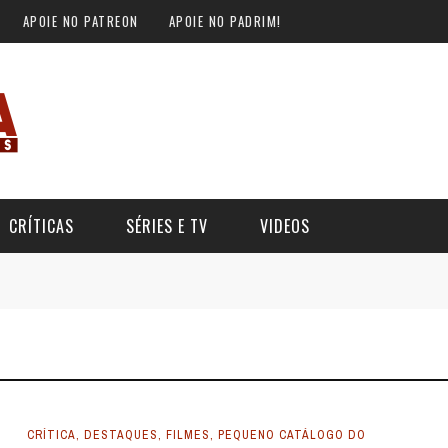
APOIE NO PATREON
APOIE NO PADRIM!
CRÍTICAS
SÉRIES E TV
VIDEOS
SE TRAP: O FILME COM O
ALERTA DICAS #09 - GOTHAM
KEY MOUSE ASSASSINO
CENTRAL
DE AGOSTO DE 2024
36
8 DE SETEMBRO DE 2016
1
CRÍTICA
,
DESTAQUES
,
FILMES
,
PEQUENO CATÁLOGO DO