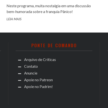
Neste programa, muita nostalgia em uma discussão
bem-humorada sobre a franquia Pânico!
LEIA MAIS
PONTE DE COMANDO
Arquivo de Críticas
Contato
Anuncie
Apoie no Patreon
Apoie no Padrim!