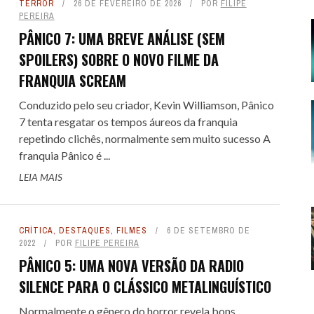
TERROR
26 DE FEVEREIRO DE 2026
POR
FILIPE
PEREIRA
E SPOILER #151 - AVATAR -
PÂNICO 7: UMA BREVE ANÁLISE (SEM
GOU A HORA DE PARAR
SPOILERS) SOBRE O NOVO FILME DA
E DEZEMBRO DE 2025
16
FRANQUIA SCREAM
 COLT... PARA OS FILHOS DO
 COLT... PARA OS FILHOS DO
LITTLE NICKY - UM DIAB
LITTLE NICKY - UM DIAB
 FILMES DE CAVALEIROS DO
TREMEMBÉ - A PRISÃO DOS
ALERTA DE SPOILER #150 -
NIO: UM WESTERN SPAGHETTI
NIO: UM WESTERN SPAGHETTI
DIFERENTE : UMA COMÉDIA DE
DIFERENTE : UMA COMÉDIA DE
Conduzido pelo seu criador, Kevin Williamson, Pânico
ZODÍACO
QUARTETO FANTÁSTICO - PRIMEI
FAMOSOS: QUANDO O TRUE CRI
7 tenta resgatar os tempos áureos da franquia
QUE PERVERTE ...
QUE PERVERTE ...
SANDLER, ...
SANDLER, ...
ENCONTRA A ...
PASSOS
 FEVEREIRO DE 2026
51
repetindo clichês, normalmente sem muito sucesso A
franquia Pânico é ...
7 DE MAIO DE 2026
7 DE MAIO DE 2026
3
3
29 DE ABRIL DE 2026
29 DE ABRIL DE 2026
1
1
7 DE NOVEMBRO DE 2025
31 DE JULHO DE 2025
17
2
LEIA MAIS
CRÍTICA
,
DESTAQUES
,
FILMES
6 DE SETEMBRO DE
2022
POR
FILIPE PEREIRA
PÂNICO 5: UMA NOVA VERSÃO DA RADIO
SILENCE PARA O CLÁSSICO METALINGUÍSTICO
Normalmente o gênero do horror revela bons