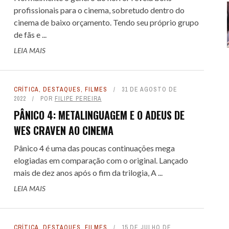
profissionais para o cinema, sobretudo dentro do
cinema de baixo orçamento. Tendo seu próprio grupo
de fãs e ...
LEIA MAIS
CRÍTICA
,
DESTAQUES
,
FILMES
31 DE AGOSTO DE
2022
POR
FILIPE PEREIRA
PÂNICO 4: METALINGUAGEM E O ADEUS DE
WES CRAVEN AO CINEMA
Pânico 4 é uma das poucas continuações mega
elogiadas em comparação com o original. Lançado
mais de dez anos após o fim da trilogia, A ...
LEIA MAIS
CRÍTICA
,
DESTAQUES
,
FILMES
15 DE JULHO DE