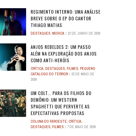
REGIMENTO INTERNO: UMA ANÁLISE
BREVE SOBRE O EP DO CANTOR
THIAGO MATIAS
DESTAQUES
,
MÚSICA
22 DE JUNHO DE 2026
O
O
ANJOS REBELDES: UM EXPERIMENTO
ANJOS REBELDES: UM EXPERIMENTO
O ADVOGADO DO
O ADVOGADO DO
EU SEI O QUE VOCÊS FIZERAM NO
ALERTA DICAS #08 - MOGLI - O
ALERTA DE SPOILER #149 -
ALERTA DE SPOI
ALERTA DICAS 
 ADAM
 ADAM
SINGULAR DO CINEMA DE HORROR
SINGULAR DO CINEMA DE HORROR
SOBRE PECADOS
SOBRE PECADOS
ANJOS REBELDES 2: UM PASSO
ROS
ME
VERÃO PASSADO: UMA SÉRIE JUVENIL
MENINO LOBO
SUPERMAN
- A NOVA
WORLD 
ALÉM NA EXPLORAÇÃO DOS ANJOS
DOS ANOS 1990, ...
DOS ANOS 1990, ...
SOBR
SOBR
...
31 DE AGOSTO DE 2016
17 DE JULHO DE 2025
7
17
24 DE AGOS
10 DE JUL
COMO ANTI-HERÓIS
2
2
28 DE ABRIL DE 2026
28 DE ABRIL DE 2026
3
3
27 DE ABRI
27 DE ABRI
CRÍTICA
,
DESTAQUES
,
FILMES
,
PEQUENO
4 DE JULHO DE 2025
32
CATÁLOGO DO TERROR
22 DE MAIO DE
2026
UM COLT... PARA OS FILHOS DO
DEMÔNIO: UM WESTERN
SPAGHETTI QUE PERVERTE AS
EXPECTATIVAS PROPOSTAS
COLUNA DO FAROESTE
,
CRÍTICA
,
DESTAQUES
,
FILMES
7 DE MAIO DE 2026