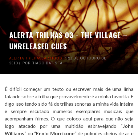
ALERTA TRILHAS 03 - THE VILLAGE –
UNRELEASED CUES
ALERTA TRILHAS
,
ARTIGOS
21 DE OUTUBRO DE
2013
POR
TIAGO BATISTA
É difícil começar um texto ou escrever mais de uma linha
falando sobre a trilha que provavelmente é a minha favorita. E
digo isso tendo sido fã de trilhas sonoras a minha vida inteira
e sempre escutado inúmeros exemplares musicais que
acompanham filmes. O que coloco aqui para que não seja
logo atacado por uma multidão esbravejando “
John
Williams
” ou “
Ennio Morricone
” de pulmões cheios de ar e