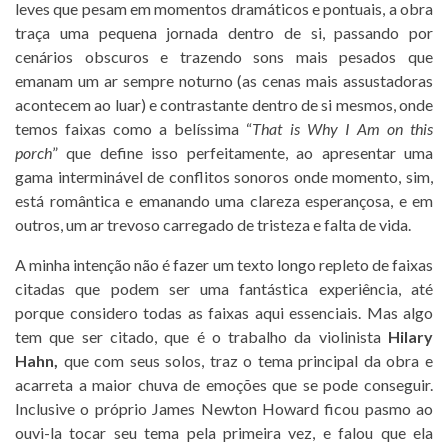
leves que pesam em momentos dramáticos e pontuais, a obra
traça uma pequena jornada dentro de si, passando por
cenários obscuros e trazendo sons mais pesados que
emanam um ar sempre noturno (as cenas mais assustadoras
acontecem ao luar) e contrastante dentro de si mesmos, onde
temos faixas como a belíssima “
That is Why I Am on this
porch
” que define isso perfeitamente, ao apresentar uma
gama interminável de conflitos sonoros onde momento, sim,
está romântica e emanando uma clareza esperançosa, e em
outros, um ar trevoso carregado de tristeza e falta de vida.
A minha intenção não é fazer um texto longo repleto de faixas
citadas que podem ser uma fantástica experiência, até
porque considero todas as faixas aqui essenciais. Mas algo
tem que ser citado, que é o trabalho da violinista
Hilary
Hahn,
que com seus solos, traz o tema principal da obra e
acarreta a maior chuva de emoções que se pode conseguir.
Inclusive o próprio James Newton Howard ficou pasmo ao
ouvi-la tocar seu tema pela primeira vez, e falou que ela