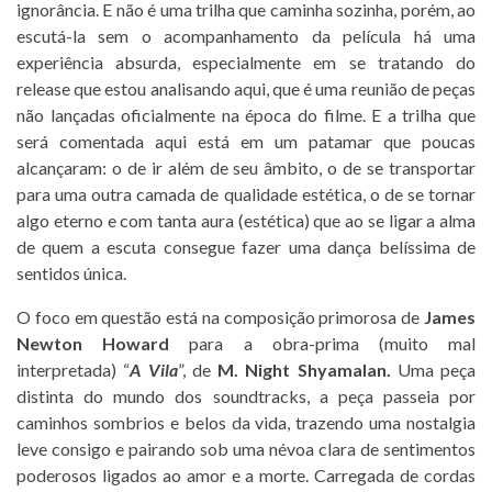
ignorância. E não é uma trilha que caminha sozinha, porém, ao
escutá-la sem o acompanhamento da película há uma
experiência absurda, especialmente em se tratando do
release que estou analisando aqui, que é uma reunião de peças
não lançadas oficialmente na época do filme. E a trilha que
será comentada aqui está em um patamar que poucas
alcançaram: o de ir além de seu âmbito, o de se transportar
para uma outra camada de qualidade estética, o de se tornar
algo eterno e com tanta aura (estética) que ao se ligar a alma
de quem a escuta consegue fazer uma dança belíssima de
sentidos única.
O foco em questão está na composição primorosa de
James
Newton Howard
para a obra-prima (muito mal
interpretada) “
A Vila
”, de
M. Night Shyamalan.
Uma peça
distinta do mundo dos soundtracks, a peça passeia por
caminhos sombrios e belos da vida, trazendo uma nostalgia
leve consigo e pairando sob uma névoa clara de sentimentos
poderosos ligados ao amor e a morte. Carregada de cordas