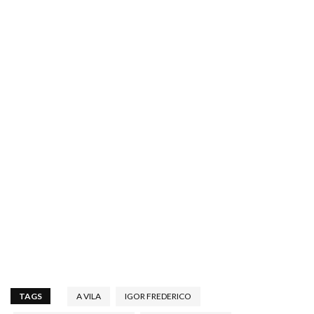
TAGS
A VILA
IGOR FREDERICO