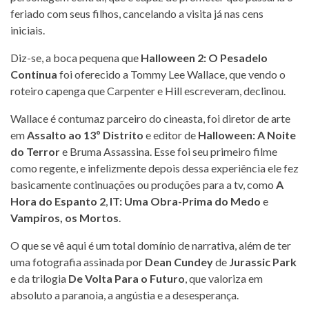
feriado com seus filhos, cancelando a visita já nas cens
iniciais.
Diz-se, a boca pequena que
Halloween 2: O Pesadelo
Continua
foi oferecido a Tommy Lee Wallace, que vendo o
roteiro capenga que Carpenter e Hill escreveram, declinou.
Wallace é contumaz parceiro do cineasta, foi diretor de arte
em
Assalto ao 13º Distrito
e editor de
Halloween: A Noite
do Terror
e Bruma Assassina. Esse foi seu primeiro filme
como regente, e infelizmente depois dessa experiência ele fez
basicamente continuações ou produções para a tv, como
A
Hora do Espanto 2
,
IT: Uma Obra-Prima do Medo
e
Vampiros, os Mortos
.
O que se vê aqui é um total domínio de narrativa, além de ter
uma fotografia assinada por
Dean Cundey
de
Jurassic Park
e da trilogia
De Volta Para o Futuro
, que valoriza em
absoluto a paranoia, a angústia e a desesperança.