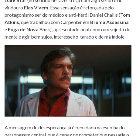
Dark Star
(no sentido de fazer troça com algo sério) e do
vindouro
Eles Vivem
. Essa sensação é reforçada pelo
protagonismo ser do médico e anti-herói Daniel Challis (
Tom
Atkins
, que trabalhou com Carpenter em
Bruma Assassina
e
Fuga de Nova York
), apresentado aqui como um sujeito de
mente e agir bem sujos, interesseiro, tarado e de má índole.
A mensagem de desesperança já é bem dada na escolha do
personagem central, que é capaz de prometer que passaria o