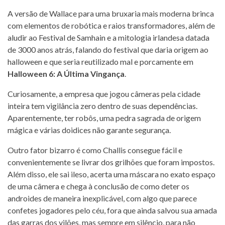
A versão de Wallace para uma bruxaria mais moderna brinca
com elementos de robótica e raios transformadores, além de
aludir ao Festival de Samhain e a mitologia irlandesa datada
de 3000 anos atrás, falando do festival que daria origem ao
halloween e que seria reutilizado mal e porcamente em
Halloween 6: A Última Vingança
.
Curiosamente, a empresa que jogou câmeras pela cidade
inteira tem vigilância zero dentro de suas dependências.
Aparentemente, ter robôs, uma pedra sagrada de origem
mágica e várias doidices não garante segurança.
Outro fator bizarro é como Challis consegue fácil e
convenientemente se livrar dos grilhões que foram impostos.
Além disso, ele sai ileso, acerta uma máscara no exato espaço
de uma câmera e chega à conclusão de como deter os
androides de maneira inexplicável, com algo que parece
confetes jogadores pelo céu, fora que ainda salvou sua amada
das garras dos vilões, mas sempre em silêncio, para não