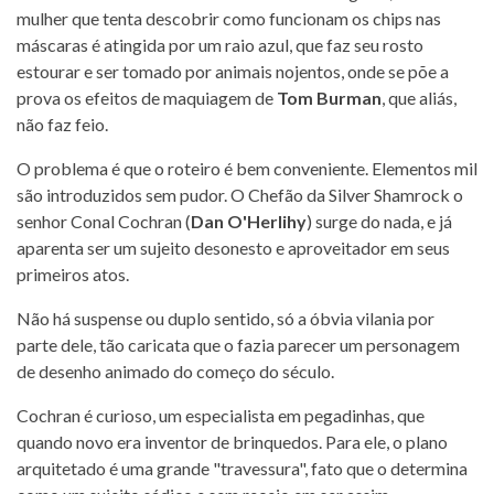
mulher que tenta descobrir como funcionam os chips nas
máscaras é atingida por um raio azul, que faz seu rosto
estourar e ser tomado por animais nojentos, onde se põe a
prova os efeitos de maquiagem de
Tom Burman
, que aliás,
não faz feio.
O problema é que o roteiro é bem conveniente. Elementos mil
são introduzidos sem pudor. O Chefão da Silver Shamrock o
senhor Conal Cochran (
Dan O'Herlihy
) surge do nada, e já
aparenta ser um sujeito desonesto e aproveitador em seus
primeiros atos.
Não há suspense ou duplo sentido, só a óbvia vilania por
parte dele, tão caricata que o fazia parecer um personagem
de desenho animado do começo do século.
Cochran é curioso, um especialista em pegadinhas, que
quando novo era inventor de brinquedos. Para ele, o plano
arquitetado é uma grande "travessura", fato que o determina