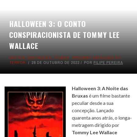
HALLOWEEN 3: O CONTO
CONSPIRACIONISTA DE TOMMY LEE
WALLACE
CRÍTICA
,
DESTAQUES
,
FILMES
,
PEQUENO CATÁLOGO DO
TERROR
28 DE OUTUBRO DE 2022
POR
FILIPE PEREIRA
Halloween 3: A Noite das
Bruxas
é um filme bastante
peculiar desde a sua
concepção. Lançado
quarenta anos atrás, o longa-
metragem dirigido por
Tommy Lee Wallace