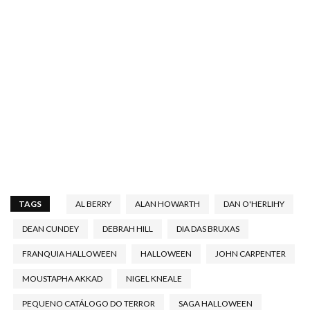
TAGS
AL BERRY
ALAN HOWARTH
DAN O'HERLIHY
DEAN CUNDEY
DEBRAH HILL
DIA DAS BRUXAS
FRANQUIA HALLOWEEN
HALLOWEEN
JOHN CARPENTER
MOUSTAPHA AKKAD
NIGEL KNEALE
PEQUENO CATÁLOGO DO TERROR
SAGA HALLOWEEN