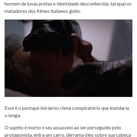
homem de luvas pretas e identidade desconhecida, tal qual os
matadores dos filmes italianos
giallo
.
Esse é o pontapé inicial no clima conspiratório que inundaria
o longa.
O sujeito é morto e seu assassino ao ser perseguido pelo
protagonista, entra um carro, derrama óleo sobre sua cabeça