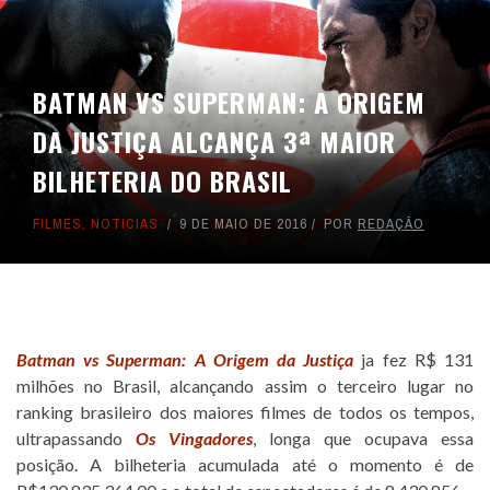
BATMAN VS SUPERMAN: A ORIGEM
DA JUSTIÇA ALCANÇA 3ª MAIOR
BILHETERIA DO BRASIL
FILMES
,
NOTICIAS
9 DE MAIO DE 2016
POR
REDAÇÃO
Batman vs Superman: A Origem da Justiça
ja fez R$ 131
milhões no Brasil, alcançando assim o terceiro lugar no
ranking brasileiro dos maiores filmes de todos os tempos,
ultrapassando
Os Vingadores
, longa que ocupava essa
posição. A bilheteria acumulada até o momento é de