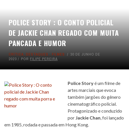
POLICE STORY : O CONTO POLICIAL
DE JACKIE CHAN REGADO COM MUITA
PANCADA E HUMOR
CRÍTICA
,
DESTAQUES
,
FILMES
30 DE JUNHO DE
2023
POR
FILIPE PEREIRA
Police Story
é um filme de
artes marciais que evoca
também jargões do gênero
cinematográfico policial.
Protagonizado e conduzido
por
Jackie Chan
, foi lançado
em 1985, rodada e passada em Hong Kong.