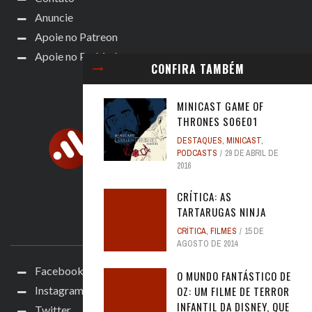
Anuncie
Apoie no Patreon
Apoie no Padrim!
CONFIRA TAMBÉM
MINICAST GAME OF
THRONES S06E01
DESTAQUES
,
MINICAST
,
PODCASTS
29 DE ABRIL DE
2016
CRÍTICA: AS
TARTARUGAS NINJA
ACOMPANHE
CRÍTICA
,
FILMES
15 DE
AGOSTO DE 2014
Facebook
O MUNDO FANTÁSTICO DE
Instagram
OZ: UM FILME DE TERROR
INFANTIL DA DISNEY, QUE
Twitter