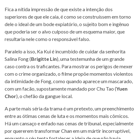
Fica a nítida impressão de que existe a intenção dos
superiores de que ele caia, é como se construíssem em torno
dele o ideal de um bode expiatório, o sujeito bom e ingênuo
que poderia ser o alvo culposo de um esquema maior, que
resultaria nele como o responsável falso.
Paralelo a isso, Ka Kui é incumbido de cuidar da senhorita
Salina Fong (
Brigitte Lin
), uma testemunha de um grande
caso contra os traficantes. Para mostrar os perigos de mexer
com o crime organizado, o filme propõe momentos violentos
da intimidade de Fong, como quando aparece um mascarado,
com um facão, supostamente mandado por Chu Tao (
Yuen
Chor
), o chefão da gangue local.
A parte mais séria da trama é um pretexto, um preenchimento
entre as ótimas cenas de luta e os momentos mais cômicos.
Há um cansaço e enfado nas cenas de tribunal, especialmente
por quererem transformar Chan em um mártir incorruptível,
enquanto o réu tenta fortalecer a ideia de que não havia