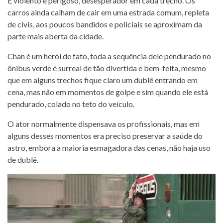
É violento e perigoso, desesperador em cada trecho. Os
carros ainda calham de cair em uma estrada comum, repleta
de civis, aos poucos bandidos e policiais se aproximam da
parte mais aberta da cidade.
Chan é um herói de fato, toda a sequência dele pendurado no
ônibus verde é surreal de tão divertida e bem-feita, mesmo
que em alguns trechos fique claro um dublê entrando em
cena, mas não em momentos de golpe e sim quando ele está
pendurado, colado no teto do veículo.
O ator normalmente dispensava os profissionais, mas em
alguns desses momentos era preciso preservar a saúde do
astro, embora a maioria esmagadora das cenas, não haja uso
de dublê.