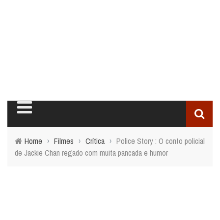
Home
›
Filmes
›
Crítica
›
Police Story : O conto policial
de Jackie Chan regado com muita pancada e humor