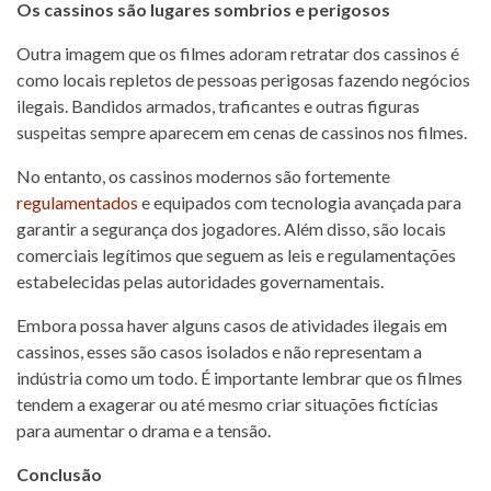
Os cassinos são lugares sombrios e perigosos
Outra imagem que os filmes adoram retratar dos cassinos é
como locais repletos de pessoas perigosas fazendo negócios
ilegais. Bandidos armados, traficantes e outras figuras
suspeitas sempre aparecem em cenas de cassinos nos filmes.
No entanto, os cassinos modernos são fortemente
regulamentados
e equipados com tecnologia avançada para
garantir a segurança dos jogadores. Além disso, são locais
comerciais legítimos que seguem as leis e regulamentações
estabelecidas pelas autoridades governamentais.
Embora possa haver alguns casos de atividades ilegais em
cassinos, esses são casos isolados e não representam a
indústria como um todo. É importante lembrar que os filmes
tendem a exagerar ou até mesmo criar situações fictícias
para aumentar o drama e a tensão.
Conclusão