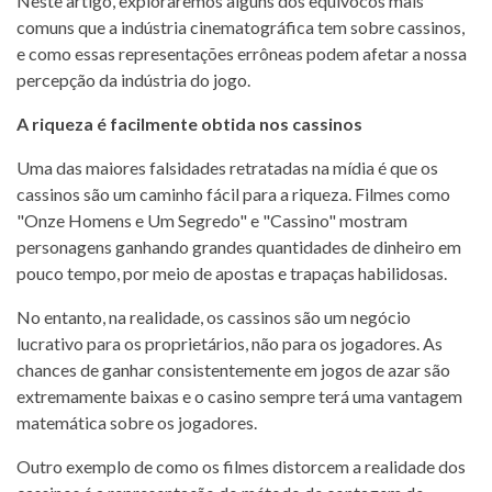
Neste artigo, exploraremos alguns dos equívocos mais
comuns que a indústria cinematográfica tem sobre cassinos,
e como essas representações errôneas podem afetar a nossa
percepção da indústria do jogo.
A riqueza é facilmente obtida nos cassinos
Uma das maiores falsidades retratadas na mídia é que os
cassinos são um caminho fácil para a riqueza. Filmes como
"Onze Homens e Um Segredo" e "Cassino" mostram
personagens ganhando grandes quantidades de dinheiro em
pouco tempo, por meio de apostas e trapaças habilidosas.
No entanto, na realidade, os cassinos são um negócio
lucrativo para os proprietários, não para os jogadores. As
chances de ganhar consistentemente em jogos de azar são
extremamente baixas e o casino sempre terá uma vantagem
matemática sobre os jogadores.
Outro exemplo de como os filmes distorcem a realidade dos