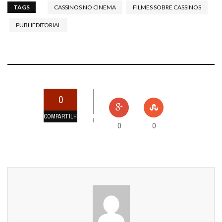
TAGS
CASSINOS NO CINEMA
FILMES SOBRE CASSINOS
PUBLIEDITORIAL
0
COMPARTILHAMENTOS
0
0