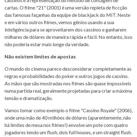
cassinos é a representação do método de contagem de
cartas. O filme "21" (2001) é uma versão repleta de ficcção
das famosas façanhas da equipe de blackjack do MIT. Neste
e em vários outros filmes, vemos gênios usando a sua
inteligência para se aproveitarem dos cassinos e ganharem
milhares de dólares de maneira rápida e fácil. No entanto, isso
não poderia estar mais longe da verdade.
Não existem limites de apostas
O mundo do cinema parece desconsiderar completamente as
regras e probabilidades do poker e outros jogos de cassino.
As mãos que são mostradas nos filmes são quase impossíveis
numa partida real, geralmente projetadas para criar a máxima
tensão e dramatização.
Vamos tomar como exemplo o filme "Cassino Royale" (2006),
onde uma mão de 40 milhões de dólares (aparentemente, não
há limites de mesa nos filmes!) envolve um pote com quatro
jogadores tendo um flush, dois full houses, e um straight flush.