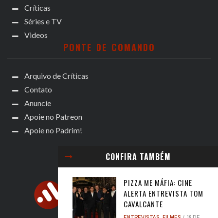
Críticas
Séries e TV
Videos
PONTE DE COMANDO
Arquivo de Críticas
Contato
Anuncie
Apoie no Patreon
Apoie no Padrim!
CONFIRA TAMBÉM
PIZZA ME MÁFIA: CINE
ALERTA ENTREVISTA TOM
CAVALCANTE
ENTREVISTAS
,
FILMES
18 DE