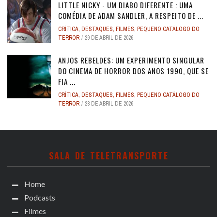
LITTLE NICKY - UM DIABO DIFERENTE : UMA
COMÉDIA DE ADAM SANDLER, A RESPEITO DE ...
CRÍTICA
,
DESTAQUES
,
FILMES
,
PEQUENO CATÁLOGO DO
TERROR
29 DE ABRIL DE 2026
ANJOS REBELDES: UM EXPERIMENTO SINGULAR
DO CINEMA DE HORROR DOS ANOS 1990, QUE SE
FIA ...
CRÍTICA
,
DESTAQUES
,
FILMES
,
PEQUENO CATÁLOGO DO
TERROR
28 DE ABRIL DE 2026
SALA DE TELETRANSPORTE
Home
Podcasts
Filmes