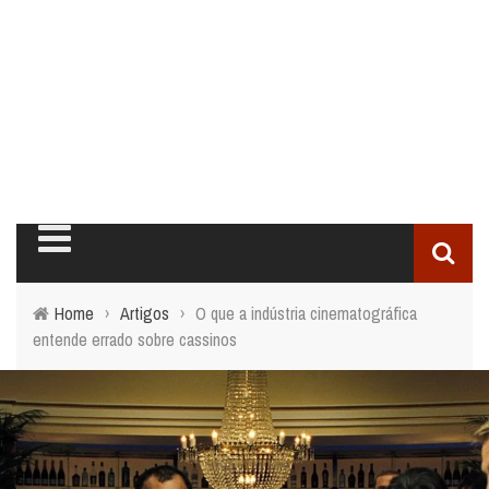
Home
›
Artigos
›
O que a indústria cinematográfica
entende errado sobre cassinos