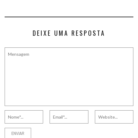
DEIXE UMA RESPOSTA