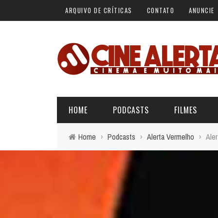
ARQUIVO DE CRÍTICAS
CONTATO
ANUNCIE
HOME
PODCASTS
FILMES
Home
›
Podcasts
›
Alerta Vermelho
›
Aler
ALERTA VERMELHO
ÚLTIMAS REVIEWS
BÁSICO DO CINEMA
ALERTA DE SPOILER
CINERAMA
FORA DA CURVA