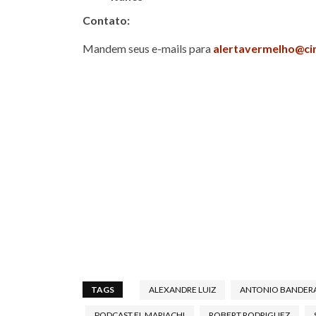
Contato:
Mandem seus e-mails para
alertavermelho@ci
TAGS
ALEXANDRE LUIZ
ANTONIO BANDER
PODCAST EL MARIACHI
ROBERT RODRIGUEZ