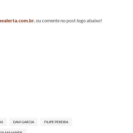
nealerta.com.br
, ou comente no post logo abaixo!
AS
DAVI GARCIA
FILIPE PEREIRA
SALMA HAYEK