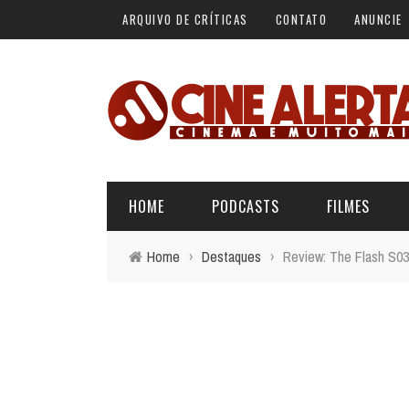
ARQUIVO DE CRÍTICAS
CONTATO
ANUNCIE
HOME
PODCASTS
FILMES
Home
›
Destaques
›
Review: The Flash S03E
ALERTA VERMELHO
ÚLTIMAS REVIEWS
BÁSICO DO CINEMA
ALERTA DE SPOILER
CINERAMA
FORA DA CURVA