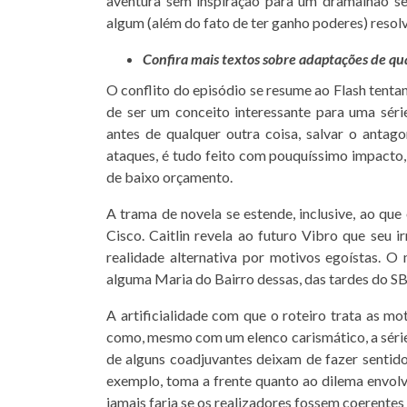
aventura sem inspiração para um dramalhão 
algum (além do fato de ter ganho poderes) resol
Confira mais textos sobre adaptações de q
O conflito do episódio se resume ao Flash tentan
de ser um conceito interessante para uma séri
antes de qualquer outra coisa, salvar o anta
ataques, é tudo feito com pouquíssimo impacto,
de baixo orçamento.
A trama de novela se estende, inclusive, ao qu
Cisco. Caitlin revela ao futuro Vibro que seu i
realidade alternativa por motivos egoístas. 
alguma Maria do Bairro dessas, das tardes do SB
A artificialidade com que o roteiro trata as 
como, mesmo com um elenco carismático, a série 
de alguns coadjuvantes deixam de fazer sentido,
exemplo, toma a frente quanto ao dilema envolv
jamais faria se os realizadores fossem coerent