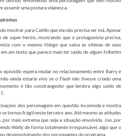
sem sentido envolvendo uma personagem que sem motivo
ve assumir uma postura vilanesca.
uadrinhos
do mostrar para Caitlin que ela não precisa ser má. Apesar
e de super-heróis, mostrando que o protagonista precisa,
gonista com o mesmo fôlego que salva as vítimas de seus
 em um texto que parece mais ter saído de algum folhetim
e o episódio espera mudar no relacionamento entre Barry e
rmão ainda estaria vivo se o Flash não tivesse criado uma
O momento é tão constrangedor que lembra algo saído de
T.
motivações dos personagens em questão incomoda e mostra
se tornou frágil neste terceiro ano. Até mesmo as atitudes
 por mais extrema que seja a situação envolvida. Joe, por
endo Wally de forma totalmente irresponsável, algo que o
es no desenvolvimento dos personagens do programa.