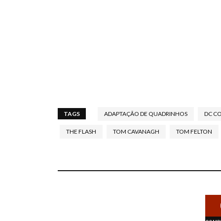
TAGS
ADAPTAÇÃO DE QUADRINHOS
DC C
THE FLASH
TOM CAVANAGH
TOM FELTON