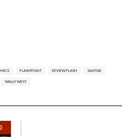
OMICS
FLASHPOINT
REVIEW FLASH
SAVITAR
WALLY WEST
0