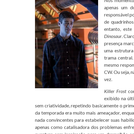
Nos momentos
apenas um 
responsável p
de quadrinhos
entanto, este
K
Dinosaur
. Cla
presença marca
uma estrutura
trama central.
mesmo respons
CW. Ou seja, n
vez.
Killer Frost
com
exibido na úl
sem criatividade, repetindo basicamente o prim
da temporada era muito mais ameaçador, enquan
nada convincentes para estabelecer suas habilid
apenas como catalisadora dos problemas enfre