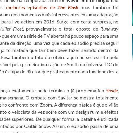
 finais da temporada anterior,
Kevin Smith
dirigiu não
dos
melhores episódios de
The Flash
, mas também foi
or um dos momentos mais interessantes em uma adaptação
 para live action em 2016. Surge com certa surpresa, no
iller Frost
, provavelmente o total oposto de
Runaway
ro que em uma série de TV aberta há pouco espaço para uma
nte da direção, uma vez que cada episódio precisa seguir
 já formatada que também deve fazer sentido dentro da
 Pesa também o fato do roteiro aqui não ser escrito pelo
ável pela primeira interação de Smith no universo DC do
ão é culpa do diretor que praticamente nada funcione desta
eça exatamente onde termina o já problemático
Shade
,
tima semana. O embate com Savitar se mostra totalmente
eiro confronto com Zoom. A diferença básica é que o vilão
to o velocista da vez sofre com um design ruim e efeitos
ades superiores. De qualquer forma, a batalha é utilizada
ntados por Caitlin Snow. Assim, o episódio passa de uma