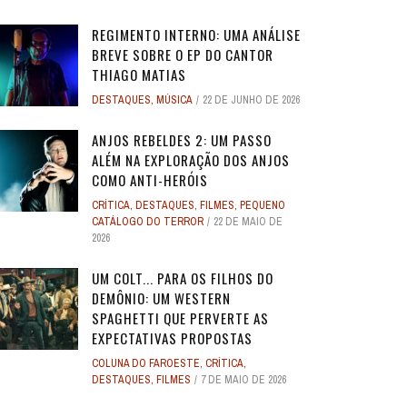
REGIMENTO INTERNO: UMA ANÁLISE
BREVE SOBRE O EP DO CANTOR
THIAGO MATIAS
DESTAQUES
,
MÚSICA
22 DE JUNHO DE 2026
O
O
ANJOS REBELDES: UM EXPERIMENTO
ANJOS REBELDES: UM EXPERIMENTO
O ADVOGADO DO
O ADVOGADO DO
EU SEI O QUE VOCÊS FIZERAM NO
ALERTA DICAS #08 - MOGLI - O
ALERTA DE SPOILER #149 -
ALERTA DE SPOI
PABLO E LUISÃO
ALERTA DICAS 
 ADAM
 ADAM
SINGULAR DO CINEMA DE HORROR
SINGULAR DO CINEMA DE HORROR
SOBRE PECADOS
SOBRE PECADOS
ANJOS REBELDES 2: UM PASSO
ROS
ME
VERÃO PASSADO: UMA SÉRIE JUVENIL
MENINO LOBO
SUPERMAN
SOBRE O PASSA
- A NOVA
WORLD 
ALÉM NA EXPLORAÇÃO DOS ANJOS
DOS ANOS 1990, ...
DOS ANOS 1990, ...
SOBR
SOBR
...
6
31 DE AGOSTO DE 2016
17 DE JULHO DE 2025
7
17
24 DE AGOS
10 DE JUL
9 DE JUN
COMO ANTI-HERÓIS
2
2
28 DE ABRIL DE 2026
28 DE ABRIL DE 2026
3
3
27 DE ABRI
27 DE ABRI
CRÍTICA
,
DESTAQUES
,
FILMES
,
PEQUENO
4 DE JULHO DE 2025
32
CATÁLOGO DO TERROR
22 DE MAIO DE
2026
UM COLT... PARA OS FILHOS DO
DEMÔNIO: UM WESTERN
SPAGHETTI QUE PERVERTE AS
EXPECTATIVAS PROPOSTAS
COLUNA DO FAROESTE
,
CRÍTICA
,
DESTAQUES
,
FILMES
7 DE MAIO DE 2026