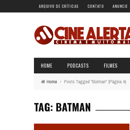
ARQUIVO DE CRÍTICAS
CONTATO
ANUNCIE
HOME
PODCASTS
FILMES
Home
›
Posts Tagged "Batman"
(Página 4)
ALERTA VERMELHO
ÚLTIMAS REVIEWS
BÁSICO DO CINEMA
TAG: BATMAN
ALERTA DE SPOILER
CINERAMA
FORA DA CURVA