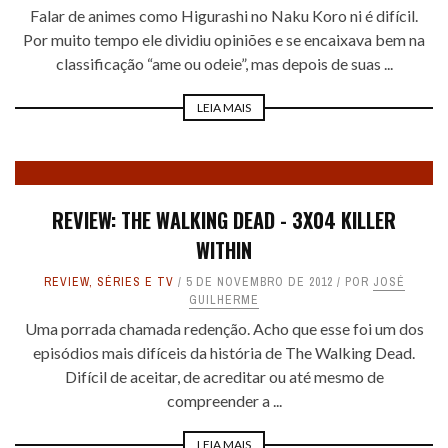
Falar de animes como Higurashi no Naku Koro ni é difícil.
Por muito tempo ele dividiu opiniões e se encaixava bem na
classificação “ame ou odeie”, mas depois de suas ...
LEIA MAIS
REVIEW: THE WALKING DEAD - 3X04 KILLER
WITHIN
REVIEW
,
SÉRIES E TV
5 DE NOVEMBRO DE 2012
POR
JOSÉ
GUILHERME
Uma porrada chamada redenção. Acho que esse foi um dos
episódios mais difíceis da história de The Walking Dead.
Difícil de aceitar, de acreditar ou até mesmo de
compreender a ...
LEIA MAIS