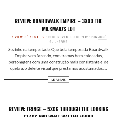
REVIEW: BOARDWALK EMPIRE – 3X09 THE
MILKMAID'S LOT
REVIEW
,
SÉRIES E TV
15 DE NOVEMBRO DE 2012
POR
JOSÉ
GUILHERME
Sozinho na tempestade. Que bela temporada Boardwalk
Empire vem fazendo, com tramas bem colocadas,
personagens com uma construção mais consistente e, de
quebra, o deleite visual que já estamos acostumados. ...
LEIA MAIS
REVIEW: FRINGE – 5X06 THROUGH THE LOOKING
GLASS AND WHAT WALTER FOUND