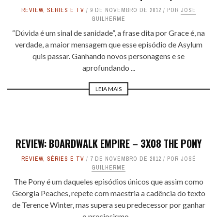
REVIEW
,
SÉRIES E TV
9 DE NOVEMBRO DE 2012
POR
JOSÉ
GUILHERME
“Dúvida é um sinal de sanidade”, a frase dita por Grace é, na
verdade, a maior mensagem que esse episódio de Asylum
quis passar. Ganhando novos personagens e se
aprofundando ...
LEIA MAIS
REVIEW: BOARDWALK EMPIRE – 3X08 THE PONY
REVIEW
,
SÉRIES E TV
7 DE NOVEMBRO DE 2012
POR
JOSÉ
GUILHERME
The Pony é um daqueles episódios únicos que assim como
Georgia Peaches, repete com maestria a cadência do texto
de Terence Winter, mas supera seu predecessor por ganhar
o preciosismo ...