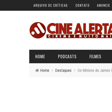
ARQUIVO DE CRÍTICAS
CONTATO
ANUNCIE
HOME
PODCASTS
FILMES
Home
›
Destaques
›
Os Minions de James Wa
ALERTA VERMELHO
ÚLTIMAS REVIEWS
BÁSICO DO CINEMA
ALERTA DE SPOILER
CINERAMA
FORA DA CURVA