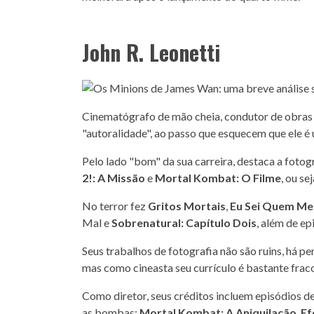
John R. Leonetti
Cinematógrafo de mão cheia, condutor de obras d
"autoralidade", ao passo que esquecem que ele é
Pelo lado "bom" da sua carreira, destaca a fotog
2!: A Missão
e
Mortal Kombat: O Filme
, ou se
No terror fez
Gritos Mortais
,
Eu Sei Quem M
Mal e
Sobrenatural: Capítulo Dois
, além de e
Seus trabalhos de fotografia não são ruins, há p
mas como cineasta seu currículo é bastante frac
Como diretor, seus créditos incluem episódios d
as bombas:
Mortal Kombat: A Aniquilação
,
Ef