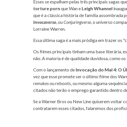
Esses se espalham pelas três principais sagas q
torture porn
que Wan e
Leigh Whannel
inaugu
que é a clássica história de família assombrada
Invocaverso
, ou
Conjuringverse
, o universo compa
Lorraine Warren.
Essa última saga é a mais pródiga em trazer os 
Os filmes principais tinham uma base literária, 
não. A maioria é de qualidade duvidosa, como os
Com o lançamento de
Invocação do Mal 4: O Úl
vez que esse promete ser o último filme dos War
remakes
ou reboots, ou mesmo alguma sequência 
citados não terão o emprego garantido dentro de
Se a Warner Bros ou New Line quiserem voltar co
contratarem esses citados, falaremos dos profiss