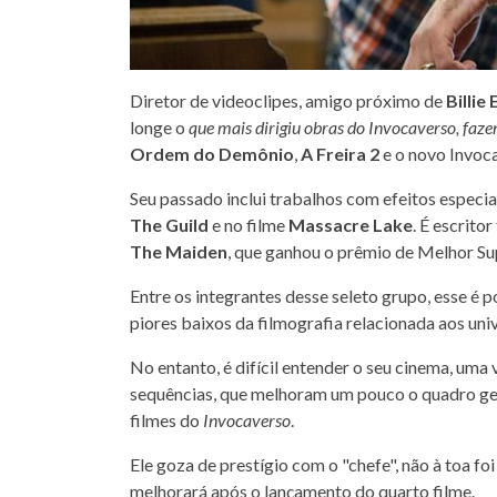
Diretor de videoclipes, amigo próximo de
Billie 
longe o
que mais dirigiu obras do Invocaverso, faz
Ordem do Demônio
,
A Freira 2
e o novo Invoc
Seu passado inclui trabalhos com efeitos especi
The Guild
e no filme
Massacre Lake
. É escrito
The Maiden
, que ganhou o prêmio de Melhor S
Entre os integrantes desse seleto grupo, esse é 
piores baixos da filmografia relacionada aos u
No entanto, é difícil entender o seu cinema, uma
sequências, que melhoram um pouco o quadro gera
filmes do
Invocaverso
.
Ele goza de prestígio com o "chefe", não à toa fo
melhorará após o lançamento do quarto filme.