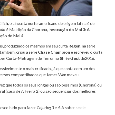
Ellish
, o cineasta norte-americano de origem latina é de
endo A
Maldição da Chorona,
Invocação do Mal 3: A
ação do Mal 4.
ais, produzindo os mesmos em seu curta
Regen
, na série
r também, criou a série
Chase Champion
e escreveu o curta
uper Curta-Metragem de Terror no
Shriekfest
de2016.
possivelmente o mais criticado, já que conta com um dos
niversos compartilhados que James Wan mexeu.
 vez que todos os seus longas ou são péssimos (Chorona) ou
l (caso de A Freira 2) ou são sequências dos melhores
i escolhido para fazer
Cojuring 3
e
4
. A saber se ele