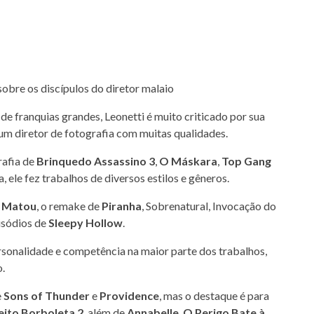
e franquias grandes, Leonetti é muito criticado por sua
 um diretor de fotografia com muitas qualidades.
rafia de
Brinquedo Assassino 3
,
O Máskara
,
Top Gang
ja, ele fez trabalhos de diversos estilos e gêneros.
e Matou
, o remake de
Piranha
, Sobrenatural, Invocação do
pisódios de
Sleepy Hollow
.
ersonalidade e competência na maior parte dos trabalhos,
o.
e
Sons of Thunder
e
Providence
, mas o destaque é para
eito Borboleta 2
, além de
Annabelle
,
O Perigo Bate à