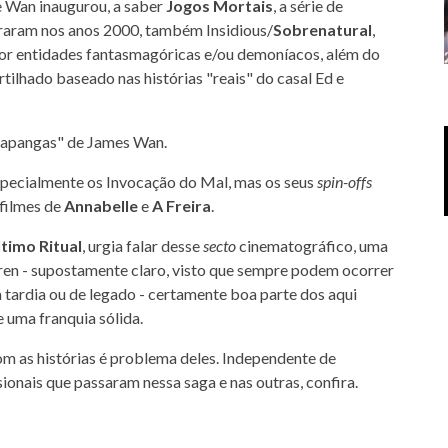
ue Wan inaugurou, a saber
Jogos Mortais
, a série de
raram nos anos 2000, também Insidious/
Sobrenatural
,
 por entidades fantasmagóricas e/ou demoníacos, além do
rtilhado baseado nas histórias "reais" do casal Ed e
"capangas" de James Wan.
especialmente os Invocação do Mal, mas os seus
spin-offs
 filmes de
Annabelle
e
A Freira
.
timo Ritual
, urgia falar desse
secto
cinematográfico, uma
ren - supostamente claro, visto que sempre podem ocorrer
tardia ou de legado - certamente boa parte dos aqui
 uma franquia sólida.
m as histórias é problema deles. Independente de
ionais que passaram nessa saga e nas outras, confira.