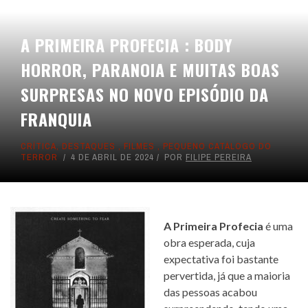
A PRIMEIRA PROFECIA : BODY
HORROR, PARANOIA E MUITAS BOAS
SURPRESAS NO NOVO EPISÓDIO DA
FRANQUIA
CRÍTICA
,
DESTAQUES
,
FILMES
,
PEQUENO CATÁLOGO DO
TERROR
4 DE ABRIL DE 2024
POR
FILIPE PEREIRA
A Primeira Profecia
é uma
obra esperada, cuja
expectativa foi bastante
pervertida, já que a maioria
das pessoas acabou