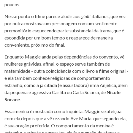
poucos.
Nesse ponto o filme parece aludir aos
gialli
italianos, que vez
por outra mostrava um personagem com um sentimento
premonitório esquecendo parte substancial da trama, que é
escondida por um bom tempo e reaparece de maneira
conveniente, próximo do final.
Enquanto Maggie anda pelas dependências do convento, vê
mulheres grávidas, afinal, o espaço serve também de
maternidade - outra coincidência com o livro e filme original -
e ela também conhece religiosas de comportamento
estranho, como a já citada (e assustadora) irmã Anjelica, além
da pequena e agressiva Carlita ou Carla Sciarra, de
Nicole
Sorace
.
Essa menina é mostrada como inquieta. Maggie se afeiçoa
com ela depois que a vê rezando Ave Maria, que segundo ela,
é sua oração preferida. O comportamento da menina é
estranho, caricato e agressivo, ela faz menção de atacar e