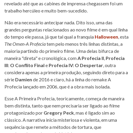
revelado até que as cabines de imprensa chegassem foi um
trabalho hercúleo e muito bem-sucedido.
Não era necessário antecipar nada. Dito isso, uma das
grandes perguntas relacionados ao novo filme é em qual linha
do tempo ele passa, já que tal qual a franquia
Halloween
, esta
The Omen-A Profecia
tem pelo menos três linhas distintas, a
maioria partindo do primeiro filme. Uma delas bifurca de
maneira "direta" e cronológica, com
A Profecia II
,
Profecia
III: O Conflito Final
e
Profecia IV: O Despertar
, outra
considera apenas a primeira produção, seguindo direto para a
série
Damien
de 2016 e claro, há a linha do remake A
Profecia lançado em 2006, que é a obra mais isolada.
Esse A Primeira Profecia, teoricamente, começa de maneira
bem distinta, tanto que nem precisaria ser ligado ao filme
protagonizado por
Gregory Peck
, mas é ligado sim ao
clássico. A narrativa inicia misteriosa e violenta, em uma
sequência que remete a métodos de tortura, que