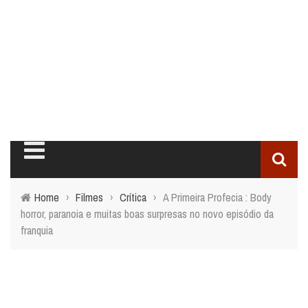
Home
›
Filmes
›
Crítica
›
A Primeira Profecia : Body
horror, paranoia e muitas boas surpresas no novo episódio da
franquia