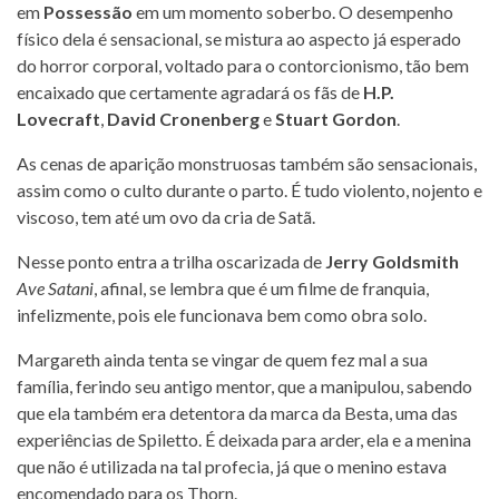
em
Possessão
em um momento soberbo. O desempenho
físico dela é sensacional, se mistura ao aspecto já esperado
do horror corporal, voltado para o contorcionismo, tão bem
encaixado que certamente agradará os fãs de
H.P.
Lovecraft
,
David Cronenberg
e
Stuart Gordon
.
As cenas de aparição monstruosas também são sensacionais,
assim como o culto durante o parto. É tudo violento, nojento e
viscoso, tem até um ovo da cria de Satã.
Nesse ponto entra a trilha oscarizada de
Jerry Goldsmith
Ave Satani
, afinal, se lembra que é um filme de franquia,
infelizmente, pois ele funcionava bem como obra solo.
Margareth ainda tenta se vingar de quem fez mal a sua
família, ferindo seu antigo mentor, que a manipulou, sabendo
que ela também era detentora da marca da Besta, uma das
experiências de Spiletto. É deixada para arder, ela e a menina
que não é utilizada na tal profecia, já que o menino estava
encomendado para os Thorn.