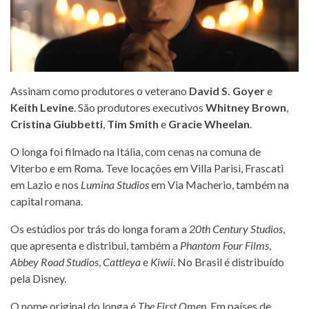
Assinam como produtores o veterano
David S. Goyer
e
Keith Levine
. São produtores executivos
Whitney Brown
,
Cristina Giubbetti
,
Tim Smith
e
Gracie Wheelan
.
O longa foi filmado na Itália, com cenas na comuna de
Viterbo e em Roma. Teve locações em Villa Parisi, Frascati
em Lazio e nos
Lumina Studios
em Via Macherio, também na
capital romana.
Os estúdios por trás do longa foram a
20th Century Studios
,
que apresenta e distribui, também a
Phantom Four Films
,
Abbey Road Studios
,
Cattleya
e
Kiwii
. No Brasil é distribuído
pela Disney.
O nome original do longa é
The First Omen
. Em países de