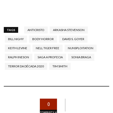
TAGS
ANTICRISTO
ARKASHA STEVENSON
BILL NIGHY
BODY HORROR
DAVID S. GOYER
KEITH LEVINE
NELL TIGER FREE
NUNSPLOITATION
RALPH INESON
SAGA A PROFECIA
SONIA BRAGA
TERROR DA DÉCADA 2020
TIM SMITH
0
COMPARTILHAMENTOS