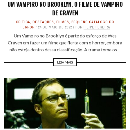
UM VAMPIRO NO BROOKLYN, O FILME DE VAMPIRO
DE CRAVEN
CRÍTICA
,
DESTAQUES
,
FILMES
,
PEQUENO CATÁLOGO DO
TERROR
24 DE MAIO DE 2022
POR
FILIPE PEREIRA
Um Vampiro no Brooklyn é parte do esforço de Wes
Craven em fazer um filme que flerta com o horror, embora
não esteja dentro dessa classificação. A trama toma os ...
LEIA MAIS