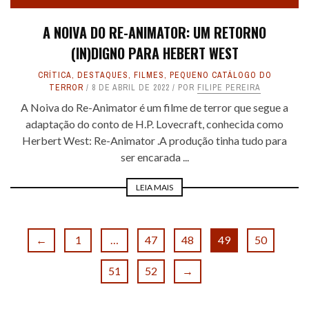
A NOIVA DO RE-ANIMATOR: UM RETORNO
(IN)DIGNO PARA HEBERT WEST
CRÍTICA
,
DESTAQUES
,
FILMES
,
PEQUENO CATÁLOGO DO
TERROR
8 DE ABRIL DE 2022
POR
FILIPE PEREIRA
A Noiva do Re-Animator é um filme de terror que segue a
adaptação do conto de H.P. Lovecraft, conhecida como
Herbert West: Re-Animator .A produção tinha tudo para
ser encarada ...
LEIA MAIS
←
1
…
47
48
49
50
51
52
→