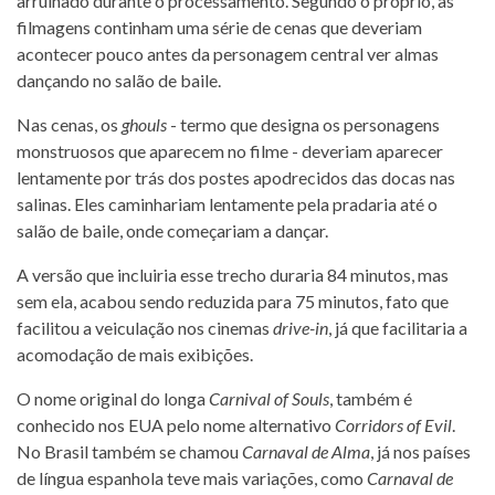
arruinado durante o processamento. Segundo o próprio, as
filmagens continham uma série de cenas que deveriam
acontecer pouco antes da personagem central ver almas
dançando no salão de baile.
Nas cenas, os
ghouls
- termo que designa os personagens
monstruosos que aparecem no filme - deveriam aparecer
lentamente por trás dos postes apodrecidos das docas nas
salinas. Eles caminhariam lentamente pela pradaria até o
salão de baile, onde começariam a dançar.
A versão que incluiria esse trecho duraria 84 minutos, mas
sem ela, acabou sendo reduzida para 75 minutos, fato que
facilitou a veiculação nos cinemas
drive-in
, já que facilitaria a
acomodação de mais exibições.
O nome original do longa
Carnival of Souls
, também é
conhecido nos EUA pelo nome alternativo
Corridors of Evil
.
No Brasil também se chamou
Carnaval de Alma
, já nos países
de língua espanhola teve mais variações, como
Carnaval de