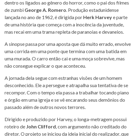
dentro os ligados ao gênero do horror, como o pai dos filmes
de zumbi
George A. Romero
. Produção estadunidense
lançada no ano de 1962, é dirigida por
Herk Harvey
e parte
de uma história que começa com a inocência da juventude,
mas recai em uma trama repleta de paranoias e devaneios.
A sinopse passa por uma aposta que dá muito errado, envolve
uma corrida em uma ponte que termina com uma batida em
uma murada. O carro então cai e uma moça sobrevive, mas
não consegue explicar o que aconteceu.
A jornada dela segue com estranhas visões de um homem
desconhecido. Ele a persegue e atrapalha sua tentativa de se
recompor. Com o tempo ela passa a trabalhar tocando piano
e órgão em uma igreja e se vê encarando seus demônios do
passado além de outros novos terrores.
Dirigido e produzido por Harvey, o longa-metragem possui
roteiro de
John Clifford
, com argumento não creditado do
diretor. O projeto se iniciou da ideia inicial do realizador, que