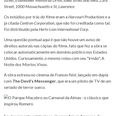
Street
,
Eisenhower Memorial Drive
,
Iowa Street and West 23rd
Street
,
1000 Massachusetts
e
St, Lawrence
.
Os estúdios por trás do filme eram a
Harcourt Productions
e a
já citada
Centron Corporation
, que não foi creditada como tal.
Foi distribuído pela
Herts-Lion International Corp
.
Uma questão pontual aqui é que não houve um aviso de
direitos autorais nas cópias do filme, fato que fez a obra se
colocar automaticamente em domínio público nos Estados
Unidos. Curiosamente, o mesmo rolou com seu "irmão", A
Noite dos Mortos Vivos.
A obra estreou no cinema de
Frances Feist
, lançado em dupla
com
The Devil's Messenger
, que era um piloto de TV de um
seriado de terror sueco.