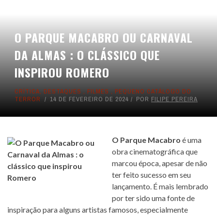
O PARQUE MACABRO OU CARNAVAL
DA ALMAS : O CLÁSSICO QUE
INSPIROU ROMERO
CRÍTICA
,
DESTAQUES
,
FILMES
,
PEQUENO CATÁLOGO DO
TERROR
14 DE FEVEREIRO DE 2024
POR
FILIPE PEREIRA
O Parque Macabro
é uma
obra cinematográfica que
marcou época, apesar de não
ter feito sucesso em seu
lançamento. É mais lembrado
por ter sido uma fonte de
inspiração para alguns artistas famosos, especialmente