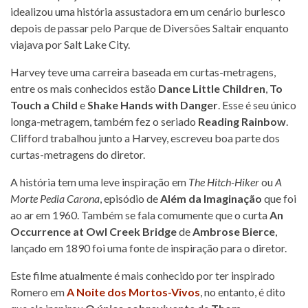
idealizou uma história assustadora em um cenário burlesco
depois de passar pelo Parque de Diversões Saltair enquanto
viajava por Salt Lake City.
Harvey teve uma carreira baseada em curtas-metragens,
entre os mais conhecidos estão
Dance Little Children
,
To
Touch a Child
e
Shake Hands with Danger
. Esse é seu único
longa-metragem, também fez o seriado
Reading Rainbow
.
Clifford trabalhou junto a Harvey, escreveu boa parte dos
curtas-metragens do diretor.
A história tem uma leve inspiração em
The Hitch-Hiker
ou
A
Morte Pedia Carona
, episódio de
Além da Imaginação
que foi
ao ar em 1960. Também se fala comumente que o curta
An
Occurrence at Owl Creek Bridge
de
Ambrose Bierce
,
lançado em 1890 foi uma fonte de inspiração para o diretor.
Este filme atualmente é mais conhecido por ter inspirado
Romero em
A Noite dos Mortos-Vivos
, no entanto, é dito