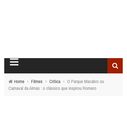
Home
›
Filmes
›
Crítica
›
O Parque Macabro ou
Carnaval da Almas : o clássico que inspirou Romero