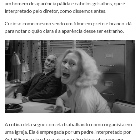
um homem de aparência pálida e cabelos grisalhos, que é
interpretado pelo diretor, como dissemos antes.
Curioso como mesmo sendo um filme em preto e branco, dá
para notar o quão clara é a aparência desse ser estranho.
A rotina dela segue com ela trabalhando como organista em
uma igreja. Ela é empregada por um padre, interpretado por
Art Ellison
e ele o faz mais para não deixar ela como um