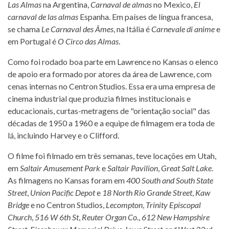
Las Almas
na Argentina,
Carnaval de almas
no Mexico,
El
carnaval de las almas
Espanha. Em países de língua francesa,
se chama
Le Carnaval des Âmes
, na Itália é
Carnevale di anime
e
em Portugal é
O Circo das Almas
.
Como foi rodado boa parte em Lawrence no Kansas o elenco
de apoio era formado por atores da área de Lawrence, com
cenas internas no Centron Studios. Essa era uma empresa de
cinema industrial que produzia filmes institucionais e
educacionais, curtas-metragens de "orientação social" das
décadas de 1950 a 1960 e a equipe de filmagem era toda de
lá, incluindo Harvey e o Clifford.
O filme foi filmado em três semanas, teve locações em Utah,
em
Saltair Amusement Park
e
Saltair Pavilion
,
Great Salt Lake
.
As filmagens no Kansas foram em
400 South and South State
Street
,
Union Pacific Depot
e
18 North Rio Grande Street
,
Kaw
Bridge
e no Centron Studios,
Lecompton
,
Trinity Episcopal
Church
,
516 W 6th St
,
Reuter Organ Co.
,
612 New Hampshire