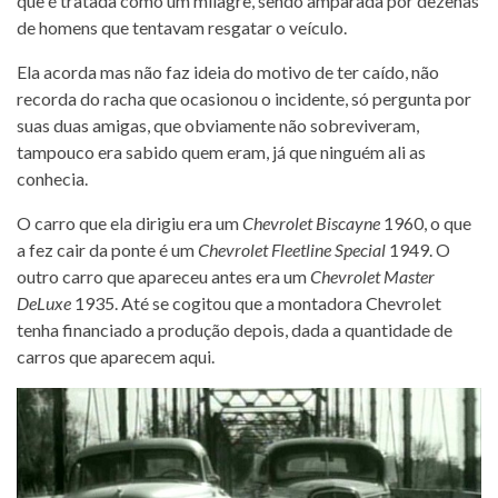
que é tratada como um milagre, sendo amparada por dezenas
de homens que tentavam resgatar o veículo.
Ela acorda mas não faz ideia do motivo de ter caído, não
recorda do racha que ocasionou o incidente, só pergunta por
suas duas amigas, que obviamente não sobreviveram,
tampouco era sabido quem eram, já que ninguém ali as
conhecia.
O carro que ela dirigiu era um
Chevrolet Biscayne
1960, o que
a fez cair da ponte é um
Chevrolet Fleetline Special
1949. O
outro carro que apareceu antes era um
Chevrolet Master
DeLuxe
1935. Até se cogitou que a montadora Chevrolet
tenha financiado a produção depois, dada a quantidade de
carros que aparecem aqui.