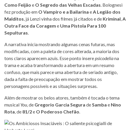
Como Feijão
e
O Segredo das Velhas Escadas
. Bolognesi
fez produção em
O Vampiro e a Bailarina
e
A Legião dos
Malditos
, já Lenzi vinha dos filmes já citados e de
Kriminal
,
A
Outra Face da Coragem
e
Uma Pistola Para 100
Sepulturas
.
A narrativa inicia mostrando algumas cenas futuras, mas
modificadas, com a paleta de cores alterada, a maioria dos
tons claros aparecem azuis. Esse ponto insere
psicodelia
na
trama e acaba transformando a abertura em um resumo
confuso, que mais parece uma abertura de seriado antigo,
dada a falta de preocupação em mostrar todos os
personagens possíveis e as situações surpresas.
Além de mostrar os belos atores, também é tocada o tema
musical
You
, de
Gregorio Garcia Segura
de
Samba
e
Nino
Rota
, de
81/2
e
O Poderoso Chefão
.