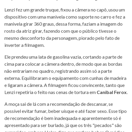
Lenzi fez um grande truque, fixou a câmera no capô, usou um
dispositivo com uma manivela como suporte no carro e fez a
manivela girar 360 graus, dessa forma, faziam a imagem do
rosto da atriz girar, fazendo com que o público tivesse o
mesmo desconforto da personagem, piorado pelo fato de
inverter a filmagem.
Ele prendeu uma lata de gasolina vazia, cortando a parte de
cima para colocar a câmera dentro, de modo que as bordas
não entrariam no quadro, registrando assim só a parte
externa. Equilibraram o equipamento com cunhas de madeira
e ligaram a câmera. A filmagem ficou convincente, tanto que
Lenzi repetiria o feito nas cenas de tortura em
Canibal Ferox
.
A moça sai de lá com a recomendação de descansar, se
possível evitar fumar, beber uísque e até fazer sexo. Esse tipo
de recomendação é bem inadequada e aparentemente só é
apresentado para ser burlado, já que os três "pecados" são