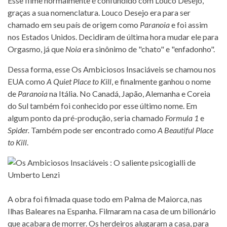
Esse filme normalmente é confundido com Louco Desejo,
graças a sua nomenclatura. Louco Desejo era para ser
chamado em seu país de origem como
Paranoia
e foi assim
nos Estados Unidos. Decidiram de última hora mudar ele para
Orgasmo, já que
Noia
era sinônimo de "chato" e "enfadonho".
Dessa forma, esse Os Ambiciosos Insaciáveis se chamou nos
EUA como
A Quiet Place to Kill
, e finalmente ganhou o nome
de
Paranoia
na Itália. No Canadá, Japão, Alemanha e Coreia
do Sul também foi conhecido por esse último nome. Em
algum ponto da pré-produção, seria chamado
Formula 1
e
Spider.
Também pode ser encontrado como
A Beautiful Place
to Kill
.
A obra foi filmada quase todo em Palma de Maiorca, nas
Ilhas Baleares na Espanha. Filmaram na casa de um bilionário
que acabara de morrer. Os herdeiros alugaram a casa, para