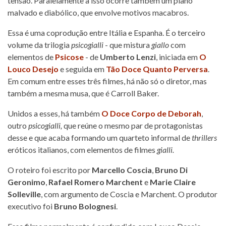
tensão. Paralelamente a isso ocorre também um plano
malvado e diabólico, que envolve motivos macabros.
Essa é uma coprodução entre Itália e Espanha. É o terceiro
volume da trilogia
psicogialli
- que mistura
giallo
com
elementos de
Psicose
- de
Umberto Lenzi
, iniciada em
O
Louco Desejo
e seguida em
Tão Doce Quanto Perversa
.
Em comum entre esses três filmes, há não só o diretor, mas
também a mesma musa, que é Carroll Baker.
Unidos a esses, há também
O Doce Corpo de Deborah
,
outro
psicogialli,
que reúne o mesmo par de protagonistas
desse e que acaba formando um quarteto informal de
thrillers
eróticos italianos, com elementos de filmes
gialli.
O roteiro foi escrito por
Marcello Coscia
,
Bruno Di
Geronimo
,
Rafael Romero Marchent
e
Marie Claire
Solleville
, com argumento de Coscia e Marchent. O produtor
executivo foi
Bruno Bolognesi
.