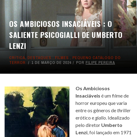
OS AMBICIOSOS INSACIÁVEIS : O
SALIENTE PSICOGIALLI DE UMBERTO
LENZI
CRÍTICA
,
DESTAQUES
,
FILMES
,
PEQUENO CATÁLOGO DO
TERROR
1 DE MARÇO DE 2024
POR
FILIPE PEREIRA
Os Ambiciosos
Insaciáveis
é um filme de
horror europeu que varia
entre os gêneros de
thriller
erótico e
giallo
. Idealizado
pelo diretor
Umberto
Lenzi
, foi lançado em 1971