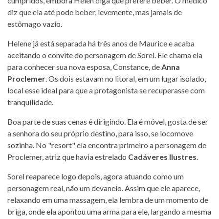
cumpridos, embora Helen diga que prefere beber. O médico
diz que ela até pode beber, levemente, mas jamais de
estômago vazio.
Helene já está separada há três anos de Maurice e acaba
aceitando o convite do personagem de Sorel. Ele chama ela
para conhecer sua nova esposa, Constance, de
Anna
Proclemer
. Os dois estavam no litoral, em um lugar isolado,
local esse ideal para que a protagonista se recuperasse com
tranquilidade.
Boa parte de suas cenas é dirigindo. Ela é móvel, gosta de ser
a senhora do seu próprio destino, para isso, se locomove
sozinha. No "resort" ela encontra primeiro a personagem de
Proclemer, atriz que havia estrelado
Cadáveres Ilustres
.
Sorel reaparece logo depois, agora atuando como um
personagem real, não um devaneio. Assim que ele aparece,
relaxando em uma massagem, ela lembra de um momento de
briga, onde ela apontou uma arma para ele, largando a mesma