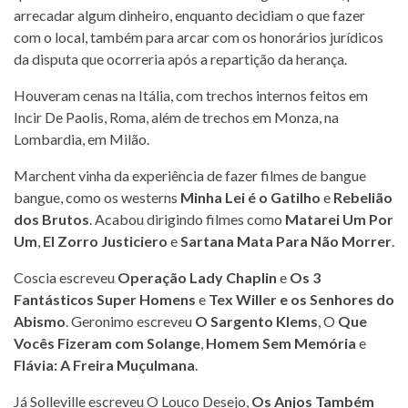
arrecadar algum dinheiro, enquanto decidiam o que fazer
com o local, também para arcar com os honorários jurídicos
da disputa que ocorreria após a repartição da herança.
Houveram cenas na Itália, com trechos internos feitos em
Incir De Paolis, Roma, além de trechos em Monza, na
Lombardia, em Milão.
Marchent vinha da experiência de fazer filmes de bangue
bangue, como os westerns
Minha Lei é o Gatilho
e
Rebelião
dos Brutos
. Acabou dirigindo filmes como
Matarei Um Por
Um
,
El Zorro Justiciero
e
Sartana Mata Para Não Morrer
.
Coscia escreveu
Operação Lady Chaplin
e
Os 3
Fantásticos Super Homens
e
Tex Willer e os Senhores do
Abismo
. Geronimo escreveu
O Sargento Klems
, O
Que
Vocês Fizeram com Solange
,
Homem Sem Memória
e
Flávia: A Freira Muçulmana
.
Já Solleville escreveu O Louco Desejo,
Os Anjos Também