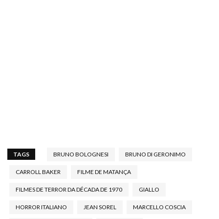
TAGS
BRUNO BOLOGNESI
BRUNO DI GERONIMO
CARROLL BAKER
FILME DE MATANÇA
FILMES DE TERROR DA DÉCADA DE 1970
GIALLO
HORROR ITALIANO
JEAN SOREL
MARCELLO COSCIA