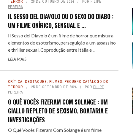
TERROR
29 DE OUTUBRO DE 2024
POR
FILIPE
PEREIRA
E SPOILER #151 - AVATAR -
IL SESSO DEL DIAVOLO OU O SEXO DO DIABO :
GOU A HORA DE PARAR
UM FILME ONÍRICO, SENSUAL E ...
E DEZEMBRO DE 2025
16
 COLT... PARA OS FILHOS DO
 COLT... PARA OS FILHOS DO
LITTLE NICKY - UM DIAB
LITTLE NICKY - UM DIAB
Il Sesso del Diavolo é um filme de horror que mistura
 FILMES DE CAVALEIROS DO
SE TRAP: O FILME COM O
ALERTA DICAS #09 - GOTHAM
TREMEMBÉ - A PRISÃO DOS
ALERTA DE SPOILER #150 -
elementos de esoterismo, perseguição a um assassino
NIO: UM WESTERN SPAGHETTI
NIO: UM WESTERN SPAGHETTI
DIFERENTE : UMA COMÉDIA DE
DIFERENTE : UMA COMÉDIA DE
KEY MOUSE ASSASSINO
ZODÍACO
QUARTETO FANTÁSTICO - PRIMEI
FAMOSOS: QUANDO O TRUE CRI
CENTRAL
e thriller sexual. Coprodução entre Itália e ...
QUE PERVERTE ...
QUE PERVERTE ...
SANDLER, ...
SANDLER, ...
ENCONTRA A ...
PASSOS
 FEVEREIRO DE 2026
DE AGOSTO DE 2024
36
51
8 DE SETEMBRO DE 2016
1
LEIA MAIS
7 DE MAIO DE 2026
7 DE MAIO DE 2026
3
3
29 DE ABRIL DE 2026
29 DE ABRIL DE 2026
1
1
7 DE NOVEMBRO DE 2025
31 DE JULHO DE 2025
17
2
CRÍTICA
,
DESTAQUES
,
FILMES
,
PEQUENO CATÁLOGO DO
TERROR
25 DE SETEMBRO DE 2024
POR
FILIPE
PEREIRA
O QUÊ VOCÊS FIZERAM COM SOLANGE : UM
GIALLO REPLETO DE SEXISMO, BOATARIA E
INVESTIGAÇÕES
O Quê Vocês Fizeram Com Solange é um filme