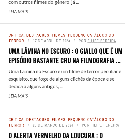
com outros filmes do gênero, já ...
LEIA MAIS
CRÍTICA
,
DESTAQUES
,
FILMES
,
PEQUENO CATÁLOGO DO
TERROR
17 DE ABRIL DE 2024
POR
FILIPE PEREIRA
UMA LÂMINA NO ESCURO : O GIALLO QUE É UM
EPISÓDIO BASTANTE CRU NA FILMOGRAFIA ...
Uma Lâmina no Escuro é um filme de terror peculiar e
esquisito, que foge de alguns clichês da época e se
dedica a alguns antigos, ...
LEIA MAIS
CRÍTICA
,
DESTAQUES
,
FILMES
,
PEQUENO CATÁLOGO DO
TERROR
20 DE MARÇO DE 2024
POR
FILIPE PEREIRA
O ALERTA VERMELHO DA LOUCURA : O