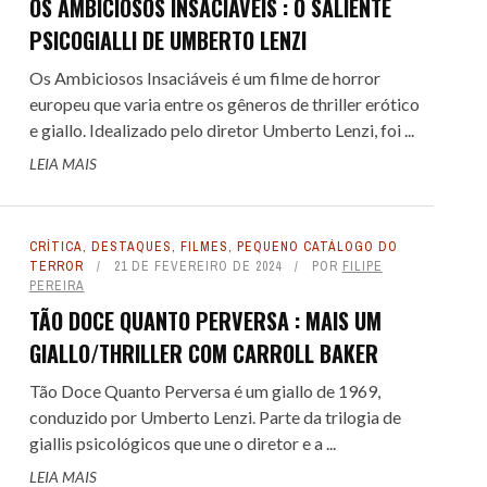
OS AMBICIOSOS INSACIÁVEIS : O SALIENTE
PSICOGIALLI DE UMBERTO LENZI
Os Ambiciosos Insaciáveis é um filme de horror
europeu que varia entre os gêneros de thriller erótico
e giallo. Idealizado pelo diretor Umberto Lenzi, foi ...
LEIA MAIS
CRÍTICA
,
DESTAQUES
,
FILMES
,
PEQUENO CATÁLOGO DO
TERROR
21 DE FEVEREIRO DE 2024
POR
FILIPE
PEREIRA
TÃO DOCE QUANTO PERVERSA : MAIS UM
GIALLO/THRILLER COM CARROLL BAKER
Tão Doce Quanto Perversa é um giallo de 1969,
conduzido por Umberto Lenzi. Parte da trilogia de
giallis psicológicos que une o diretor e a ...
LEIA MAIS