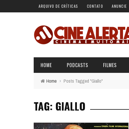
ARQUIVO DE CRÍTICAS
CONTATO
ANUNCIE
HOME
PODCASTS
FILMES
Home
›
Posts Tagged "Giallo"
ALERTA VERMELHO
ÚLTIMAS REVIEWS
BÁSICO DO CINEMA
TAG: GIALLO
ALERTA DE SPOILER
CINERAMA
FORA DA CURVA