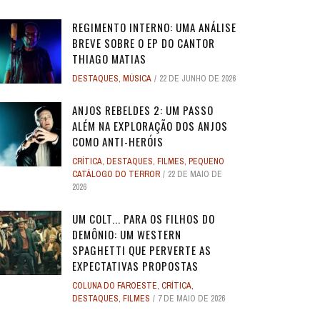
REGIMENTO INTERNO: UMA ANÁLISE
BREVE SOBRE O EP DO CANTOR
THIAGO MATIAS
DESTAQUES
,
MÚSICA
22 DE JUNHO DE 2026
O
O
ANJOS REBELDES: UM EXPERIMENTO
ANJOS REBELDES: UM EXPERIMENTO
O ADVOGADO DO
O ADVOGADO DO
EU SEI O QUE VOCÊS FIZERAM NO
ALERTA DICAS #08 - MOGLI - O
ALERTA DE SPOILER #149 -
ALERTA DE SPOI
PABLO E LUISÃO
ALERTA DICAS 
 ADAM
 ADAM
SINGULAR DO CINEMA DE HORROR
SINGULAR DO CINEMA DE HORROR
SOBRE PECADOS
SOBRE PECADOS
ANJOS REBELDES 2: UM PASSO
ROS
ME
VERÃO PASSADO: UMA SÉRIE JUVENIL
MENINO LOBO
SUPERMAN
SOBRE O PASSA
- A NOVA
WORLD 
ALÉM NA EXPLORAÇÃO DOS ANJOS
DOS ANOS 1990, ...
DOS ANOS 1990, ...
SOBR
SOBR
...
6
31 DE AGOSTO DE 2016
17 DE JULHO DE 2025
7
17
24 DE AGOS
10 DE JUL
9 DE JUN
COMO ANTI-HERÓIS
2
2
28 DE ABRIL DE 2026
28 DE ABRIL DE 2026
3
3
27 DE ABRI
27 DE ABRI
CRÍTICA
,
DESTAQUES
,
FILMES
,
PEQUENO
4 DE JULHO DE 2025
32
CATÁLOGO DO TERROR
22 DE MAIO DE
2026
UM COLT... PARA OS FILHOS DO
DEMÔNIO: UM WESTERN
SPAGHETTI QUE PERVERTE AS
EXPECTATIVAS PROPOSTAS
COLUNA DO FAROESTE
,
CRÍTICA
,
DESTAQUES
,
FILMES
7 DE MAIO DE 2026