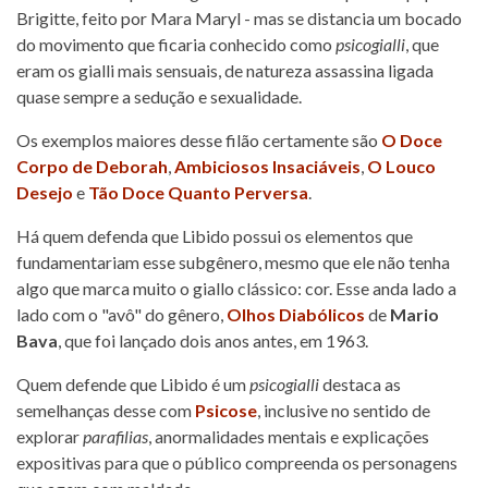
Brigitte, feito por Mara Maryl - mas se distancia um bocado
do movimento que ficaria conhecido como
psicogialli
, que
eram os gialli mais sensuais, de natureza assassina ligada
quase sempre a sedução e sexualidade.
Os exemplos maiores desse filão certamente são
O Doce
Corpo de Deborah
,
Ambiciosos Insaciáveis
,
O Louco
Desejo
e
Tão Doce Quanto Perversa
.
Há quem defenda que Libido possui os elementos que
fundamentariam esse subgênero, mesmo que ele não tenha
algo que marca muito o giallo clássico: cor. Esse anda lado a
lado com o "avô" do gênero,
Olhos Diabólicos
de
Mario
Bava
, que foi lançado dois anos antes, em 1963.
Quem defende que Libido é um
psicogialli
destaca as
semelhanças desse com
Psicose
, inclusive no sentido de
explorar
parafilias
, anormalidades mentais e explicações
expositivas para que o público compreenda os personagens