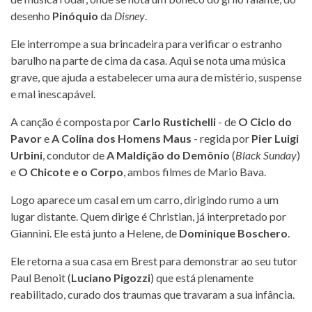
desenho
Pinóquio
da
Disney
.
Ele interrompe a sua brincadeira para verificar o estranho
barulho na parte de cima da casa. Aqui se nota uma música
grave, que ajuda a estabelecer uma aura de mistério, suspense
e mal inescapável.
A canção é composta por
Carlo Rustichelli
- de
O Ciclo do
Pavor
e
A Colina dos Homens Maus
- regida por
Pier Luigi
Urbini
, condutor de
A Maldição do Demônio
(
Black Sunday
)
e
O Chicote e o Corpo
, ambos filmes de Mario Bava.
Logo aparece um casal em um carro, dirigindo rumo a um
lugar distante. Quem dirige é Christian, já interpretado por
Giannini. Ele está junto a Helene, de
Dominique Boschero
.
Ele retorna a sua casa em Brest para demonstrar ao seu tutor
Paul Benoit (
Luciano Pigozzi
) que está plenamente
reabilitado, curado dos traumas que travaram a sua infância.