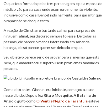
O quarteto formado pelos três personagens e pela esposa do
médico vão para a casa onde ocorreu o momento violento,
inclusive com o casal Benoit indo na frente, para garantir que
o rapaz não se choque tanto.
A reação de Christian é bastante calma, para surpresa de
ninguém, afinal, seu discurso sempre foi esse. De todas as
pessoas, ele parece o menos interessado em saber da
herança, ele só parece querer ser deixado em paz.
Seu objetivo parece ser o de provar para si mesmo que está
bem, que amadureceu e superou seus problemas familiares
pesados.
Como dito antes, Giannini era iniciante, começou a atuar
nesse Libido. Depois fez
Rita o Mosquito
,
A Batalha de
Anzio
o
giallo
como
O Ventre Negro da Tarântula
esteve
no estadunidense Chamas da Vingança de Tony Scott e nos