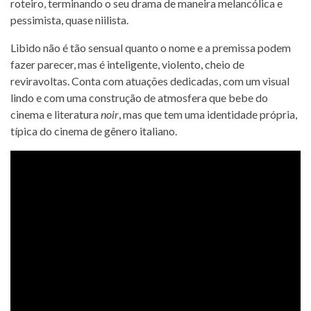
roteiro, terminando o seu drama de maneira melancólica e
pessimista, quase niilista.
Libido não é tão sensual quanto o nome e a premissa podem
fazer parecer, mas é inteligente, violento, cheio de
reviravoltas. Conta com atuações dedicadas, com um visual
lindo e com uma construção de atmosfera que bebe do
cinema e literatura
noir
, mas que tem uma identidade própria,
típica do cinema de gênero italiano.