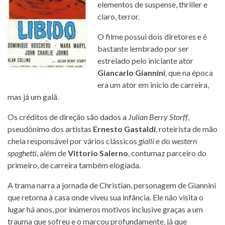
elementos de suspense, thriller e
claro, terror.
O filme possui dois diretores e é
bastante lembrado por ser
estrelado pelo iniciante ator
Giancarlo Giannini
, que na época
era um ator em início de carreira,
mas já um galã.
Os créditos de direção são dados a
Julian Berry Storff
,
pseudônimo dos artistas
Ernesto Gastaldi
, roteirista de mão
cheia responsável por vários clássicos
gialli
e do
western
spaghetti
, além de
Vittorio Salerno
, contumaz parceiro do
primeiro, de carreira também elogiada.
A trama narra a jornada de Christian, personagem de Giannini
que retorna à casa onde viveu sua infância. Ele não visita o
lugar há anos, por inúmeros motivos inclusive graças a um
trauma que sofreu e o marcou profundamente, já que