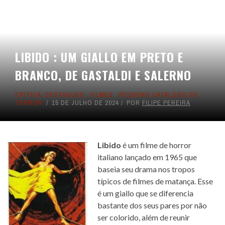
LIBIDO : UM GIALLO EM PRETO E
BRANCO, DE GASTALDI E SALERNO
CRÍTICA
,
DESTAQUES
,
FILMES
,
PEQUENO CATÁLOGO DO
TERROR
15 DE JULHO DE 2024
POR
FILIPE PEREIRA
Libido
é um filme de horror
italiano lançado em 1965 que
baseia seu drama nos tropos
típicos de filmes de matança. Esse
é um giallo que se diferencia
bastante dos seus pares por não
ser colorido, além de reunir