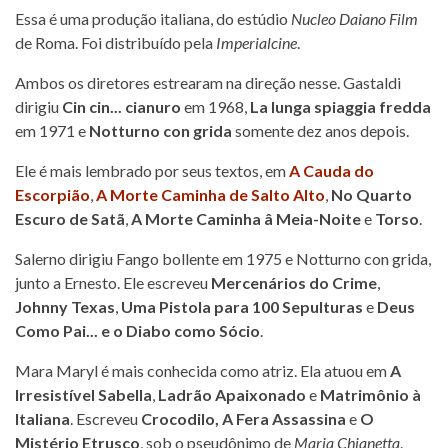
Essa é uma produção italiana, do estúdio
Nucleo Daiano Film
de Roma. Foi distribuído pela
Imperialcine
.
Ambos os diretores estrearam na direção nesse. Gastaldi
dirigiu
Cin cin... cianuro
em 1968,
La lunga spiaggia fredda
em 1971 e
Notturno con grida
somente dez anos depois.
Ele é mais lembrado por seus textos, em
A Cauda do
Escorpião
,
A Morte Caminha de Salto Alto
,
No Quarto
Escuro de Satã
,
A Morte Caminha â Meia-Noite
e
Torso
.
Salerno dirigiu Fango bollente em 1975 e Notturno con grida,
junto a Ernesto. Ele escreveu
Mercenários do Crime
,
Johnny Texas
,
Uma Pistola para 100 Sepulturas
e
Deus
Como Pai... e o Diabo como Sócio
.
Mara Maryl é mais conhecida como atriz. Ela atuou em
A
Irresistível Sabella
,
Ladrão Apaixonado
e
Matrimônio à
Italiana
. Escreveu
Crocodilo, A Fera Assassina
e
O
Mistério Etrusco
, sob o pseudônimo de
Maria Chianetta
.