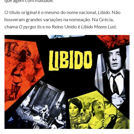
que agem com maldade.
O título original é o mesmo do nome nacional,
Libìdo
. Não
houveram grandes variações na nomeação. Na Grécia,
chama
O pyrgos tis
e no Reino Unido é
Libido Means Lust
.