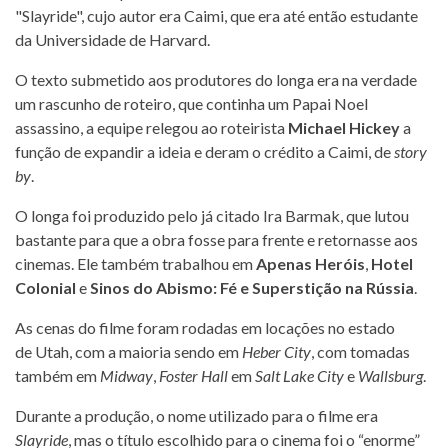
"Slayride", cujo autor era Caimi, que era até então estudante
da Universidade de Harvard.
O texto submetido aos produtores do longa era na verdade
um rascunho de roteiro, que continha um Papai Noel
assassino, a equipe relegou ao roteirista
Michael Hickey
a
função de expandir a ideia e deram o crédito a Caimi, de
story
by
.
O longa foi produzido pelo já citado Ira Barmak, que lutou
bastante para que a obra fosse para frente e retornasse aos
cinemas. Ele também trabalhou em
Apenas Heróis
,
Hotel
Colonial
e
Sinos do Abismo: Fé e Superstição na Rússia
.
As cenas do filme foram rodadas em locações no estado
de Utah, com a maioria sendo em
Heber City
, com tomadas
também em
Midway
,
Foster Hall
em
Salt Lake City
e
Wallsburg
.
Durante a produção, o nome utilizado para o filme era
Slayride
, mas o título escolhido para o cinema foi o “enorme”