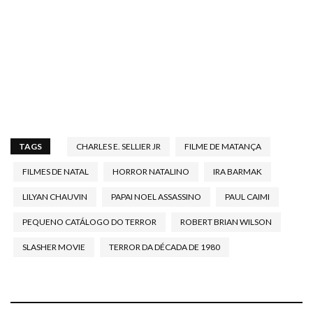
TAGS
CHARLES E. SELLIER JR
FILME DE MATANÇA
FILMES DE NATAL
HORROR NATALINO
IRA BARMAK
LILYAN CHAUVIN
PAPAI NOEL ASSASSINO
PAUL CAIMI
PEQUENO CATÁLOGO DO TERROR
ROBERT BRIAN WILSON
SLASHER MOVIE
TERROR DA DÉCADA DE 1980