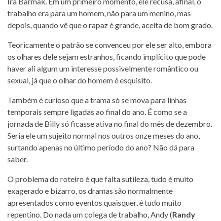
Ira Barmak. Em um primeiro momento, ele recusa, afinal, o
trabalho era para um homem, não para um menino, mas
depois, quando vê que o rapaz é grande, aceita de bom grado.
Teoricamente o patrão se convenceu por ele ser alto, embora
os olhares dele sejam estranhos, ficando implícito que pode
haver ali algum um interesse possivelmente romântico ou
sexual, já que o olhar do homem é esquisito.
Também é curioso que a trama só se mova para linhas
temporais sempre ligadas ao final do ano. É como se a
jornada de Billy só ficasse ativa no final do mês de dezembro.
Seria ele um sujeito normal nos outros onze meses do ano,
surtando apenas no último período do ano? Não dá para
saber.
O problema do roteiro é que falta sutileza, tudo é muito
exagerado e bizarro, os dramas são normalmente
apresentados como eventos quaisquer, é tudo muito
repentino. Do nada um colega de trabalho, Andy (
Randy