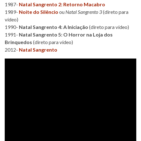
1987-
Natal Sangrento 2: Retorno Macabro
1989-
Noite do Silêncio
ou
Natal Sangrento 3
(direto para
vídeo)
1990-
Natal Sangrento 4: A Iniciação
(direto para vídeo)
1991-
Natal Sangrento 5: O Horror na Loja dos
Brinquedos
(direto para vídeo)
2012-
Natal Sangrento