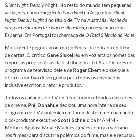
Silent Night, Deadly
Night. No resto do mundo tem pequenas
variações, como
Sangriento Papá Noel
na Argentina,
Silent
Night, Deadly Night 1
no título de TV na Austrália,
Noche de
paz, noche de muerte
e
Noche silenciosa, noche de muerte
na
Espanha. Em Portugal foi chamada de
O Fatal Silêncio da Noite
.
Muita gente pegou carona na polêmica da retirada do filme
de cartaz. O crítico
Gene Siskel
leu em voz alta os nomes das
empresas proprietárias da distribuidora Tri-Star Pictures no
programa de televisão dele e de
Roger Ebert
e disse que a
obra era motivo de vergonha para todos os envolvidos,
inclusive escritor, diretor e produtor.
Todos os anúncios de TV do filme foram retirados das redes
de cinema.
Phil Donahue
dedicou uma hora inteira de seu
programa de TV à polêmica em torno deste filme, chamando
o co-produtor executivo
Scott Schneid
da MAMM -
Mothers Against Movie Madness (mães contra o sadismo
nos filmes) para discutir a polêmica do filme, mas ele recusou.