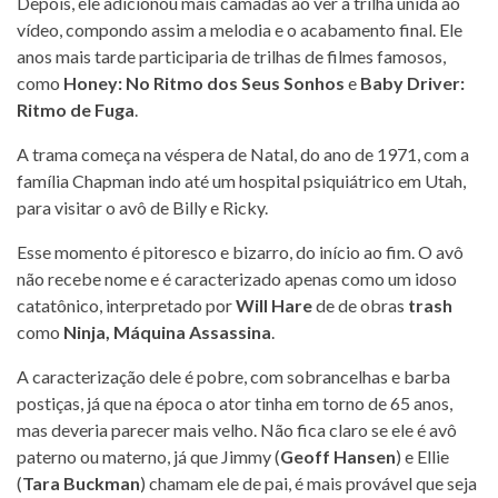
Depois, ele adicionou mais camadas ao ver a trilha unida ao
vídeo, compondo assim a melodia e o acabamento final. Ele
anos mais tarde participaria de trilhas de filmes famosos,
como
Honey: No Ritmo dos Seus Sonhos
e
Baby Driver:
Ritmo de Fuga
.
A trama começa na véspera de Natal, do ano de 1971, com a
família Chapman indo até um hospital psiquiátrico em Utah,
para visitar o avô de Billy e Ricky.
Esse momento é pitoresco e bizarro, do início ao fim. O avô
não recebe nome e é caracterizado apenas como um idoso
catatônico, interpretado por
Will Hare
de de obras
trash
como
Ninja, Máquina Assassina
.
A caracterização dele é pobre, com sobrancelhas e barba
postiças, já que na época o ator tinha em torno de 65 anos,
mas deveria parecer mais velho. Não fica claro se ele é avô
paterno ou materno, já que Jimmy (
Geoff Hansen
) e Ellie
(
Tara Buckman
) chamam ele de pai, é mais provável que seja