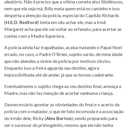
aleatório. Não é preciso que a vítima cometa atos libidinosos,
nem que ela seja má. Billy mata quem está no caminho e isso
desperta a atenção da polícia, especial do Capitão Richards
(
H.E.D. Redford
) tenta em vão achar ele, mas a irmã
Margaret acha que ele vai voltar ao orfanato, para acertar as
contas com a Madre Superiora.
A polícia ainda faz trapalhadas, acaba matando o Papai Noel
errado, no caso, o Padre O'Brien, sujeito surdo, de meia idade
que não atendeu a sirene de polícia por motivos óbvios.
Enquanto isso a freira aguarda seu destino, agora
impossibilitada até de andar, já que se tornou cadeirante.
Eventualmente o sujeito chega ao seu destino final, ameaça a
Madre, mas não faz menção de acertar nenhuma criança.
Desnecessário apontar as obviedades do final e o acerto da
polícia com o matador, o que de fato incomoda é a associação
do irmão dele, Ricky (
Alex Burton
), sendo preparado para
ser o sucessor do primogênito, mesmo que ele não tenha