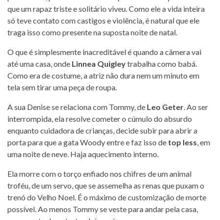
que um rapaz triste e solitário viveu. Como ele a vida inteira
só teve contato com castigos e violência, é natural que ele
traga isso como presente na suposta noite de natal.
O que é simplesmente inacreditável é quando a câmera vai
até uma casa, onde
Linnea Quigley
trabalha como babá.
Como era de costume, a atriz não dura nem um minuto em
tela sem tirar uma peça de roupa.
A sua Denise se relaciona com Tommy, de
Leo Geter
. Ao ser
interrompida, ela resolve cometer o cúmulo do absurdo
enquanto cuidadora de crianças, decide subir para abrir a
porta para que a gata Woody entre e faz isso de
top less
, em
uma noite de neve. Haja aquecimento interno.
Ela morre com o torço enfiado nos chifres de um animal
troféu, de um servo, que se assemelha as renas que puxam o
trenó do Velho Noel. É o máximo de customização de morte
possível. Ao menos Tommy se veste para andar pela casa,