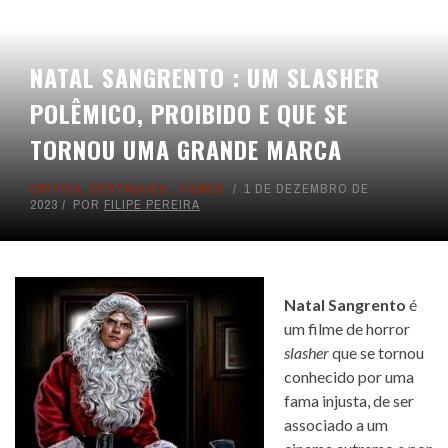
NATAL SANGRENTO : UM SLASHER
POLÊMICO, PROIBIDO E QUE SE
TORNOU UMA GRANDE MARCA
CRÍTICA
,
DESTAQUES
,
FILMES
1 DE DEZEMBRO DE
2023
POR
FILIPE PEREIRA
Natal Sangrento
é
um filme de horror
slasher
que se tornou
conhecido por uma
fama injusta, de ser
associado a um