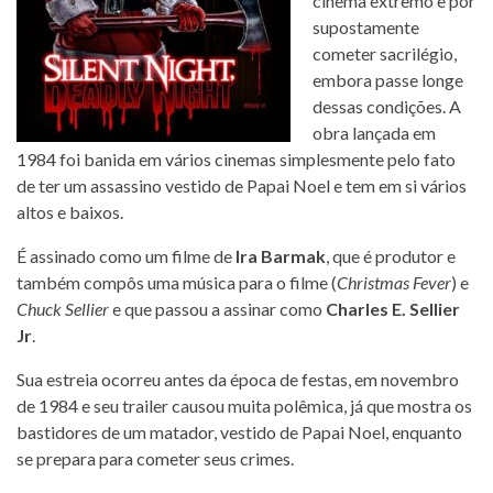
cinema extremo e por
supostamente
cometer sacrilégio,
embora passe longe
dessas condições. A
obra lançada em
1984 foi banida em vários cinemas simplesmente pelo fato
de ter um assassino vestido de Papai Noel e tem em si vários
altos e baixos.
É assinado como um filme de
Ira Barmak
, que é produtor e
também compôs uma música para o filme (
Christmas Fever
) e
Chuck Sellier
e que passou a assinar como
Charles E. Sellier
Jr
.
Sua estreia ocorreu antes da época de festas, em novembro
de 1984 e seu trailer causou muita polêmica, já que mostra os
bastidores de um matador, vestido de Papai Noel, enquanto
se prepara para cometer seus crimes.