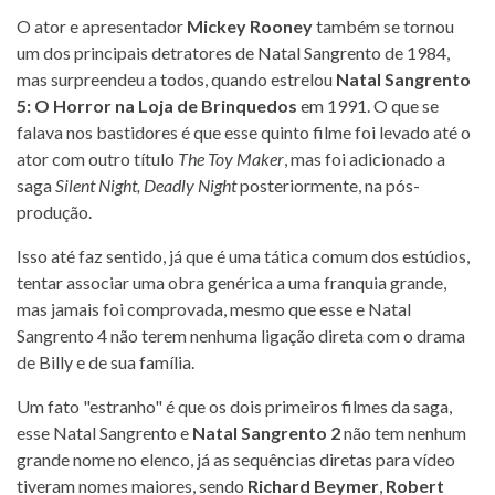
O ator e apresentador
Mickey Rooney
também se tornou
um dos principais detratores de Natal Sangrento de 1984,
mas surpreendeu a todos, quando estrelou
Natal Sangrento
5: O Horror na Loja de Brinquedos
em 1991. O que se
falava nos bastidores é que esse quinto filme foi levado até o
ator com outro título
The Toy Maker
, mas foi adicionado a
saga
Silent Night, Deadly Night
posteriormente, na pós-
produção.
Isso até faz sentido, já que é uma tática comum dos estúdios,
tentar associar uma obra genérica a uma franquia grande,
mas jamais foi comprovada, mesmo que esse e Natal
Sangrento 4 não terem nenhuma ligação direta com o drama
de Billy e de sua família.
Um fato "estranho" é que os dois primeiros filmes da saga,
esse Natal Sangrento e
Natal Sangrento 2
não tem nenhum
grande nome no elenco, já as sequências diretas para vídeo
tiveram nomes maiores, sendo
Richard Beymer
,
Robert