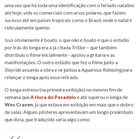
uma vez que há toda uma identificação com o feriado natalino
até hoje, vide os comerciais com ursos polares, que fazem
sucesso até em países tropicais como o Brasil, onde o natal é
ridiculamente quente.
Isso obviamente é boato, o que não é boato é que o estúdio
por trás do longa era a já citada
TriStar
– que também
distribuiu o filme inicialmente - apoiou a gritaria e as
manifestações. O outro estúdio que fez o filme junto a
Slayride
assumiu a obra e se juntou a
Aquarious Releasing
para
relançar o longa após essa retirada.
O longa estreou (na primeira exibição) no mesmo fim de
semana que
A Hora do Pesadelo
e até superou o longa de
Wes Craven
, já que estava em exibição em mais que o dobro
de salas. Alguns pôsteres apresentavam um longo preâmbulo
que dizia, que traduzido seria algo como: