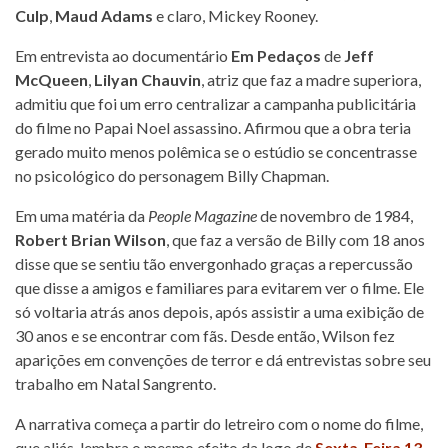
Culp
,
Maud Adams
e claro, Mickey Rooney.
Em entrevista ao documentário
Em Pedaços
de
Jeff
McQueen
,
Lilyan Chauvin
, atriz que faz a madre superiora,
admitiu que foi um erro centralizar a campanha publicitária
do filme no Papai Noel assassino. Afirmou que a obra teria
gerado muito menos polêmica se o estúdio se concentrasse
no psicológico do personagem Billy Chapman.
Em uma matéria da
People Magazine
de novembro de 1984,
Robert Brian Wilson
, que faz a versão de Billy com 18 anos
disse que se sentiu tão envergonhado graças a repercussão
que disse a amigos e familiares para evitarem ver o filme. Ele
só voltaria atrás anos depois, após assistir a uma exibição de
30 anos e se encontrar com fãs. Desde então, Wilson fez
aparições em convenções de terror e dá entrevistas sobre seu
trabalho em Natal Sangrento.
A narrativa começa a partir do letreiro com o nome do filme,
que aliás, lembra o mesmo efeito da logo de
Sexta-Feira 13
,