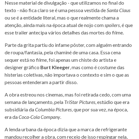
Nesse material de divulgação - que utilizamos no final do
texto - não fica claro se é uma pessoa vestida de
Santa Claus
ou se é a entidade literal, mas o que realmente chama a
atenção, ainda mais na época atual de nojo com
spoilers
, é que
esse trailer antecipa vários detalhes das mortes do filme.
Parte da grita partiu do infame pôster, com alguém entrando
de roupa/fantasia, pela chaminé de uma casa. Essa cena
sequer está no filme, foi apenas um chiste do artista e
designer gráfico
Burt Kleeger
, mas como é costume das
histerias coletivas, não importava o contexto e sim o que as
pessoas entenderam a partir disso.
A obra estreou nos cinemas, mas foi retirada cedo, com uma
semana de lançamento, pela
TriStar Pictures
, estúdio que era
subsidiária da
Columbia Pictures
, que por sua vez, na época,
era da
Coca-Cola Company
.
A lenda urbana da época dizia que a marca de refrigerante
mandou recolher a obra, com receio de isso respingar nela,