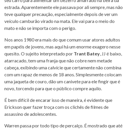
seu carro para alimentar um bezerro amarrado na beira da
estrada. Aparentemente ele passava por ali sempre, mas não
teve qualquer precaução, especialmente depois de ver um
veículo camburão virado na mata. Ele vai para o meio do
mato e não se importa com o perigo.
Nos anos 1980 era mais do que comum usar atores adultos
em papéis de jovens, mas aqui há um enorme exagero nesse
quesito. O sujeito interpretado por
Trant Batey
, JJ é baixo,
atarracado, tem uma franja que não cobre nem metade
cabeça, exibindo uma calvície que certamente não combina
com um rapaz de menos de 18 anos. Simplesmente colocam
uma jaqueta de couro, dão um canivete para ele fingir que é
novo, torcendo para que o público compre aquilo.
É bem difícil de encarar isso de maneira, é evidente que
Erickson quer fazer troça com os clichês de filmes de
assassino de adolescentes.
Warren passa por todo tipo de percalço. É mostrado que até