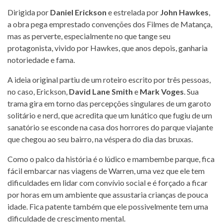
Dirigida por
Daniel Erickson
e estrelada por
John Hawkes
,
a obra pega emprestado convenções dos Filmes de Matança,
mas as perverte, especialmente no que tange seu
protagonista, vivido por Hawkes, que anos depois, ganharia
notoriedade e fama.
A ideia original partiu de um roteiro escrito por três pessoas,
no caso, Erickson,
David Lane Smith
e
Mark Voges
. Sua
trama gira em torno das percepções singulares de um garoto
solitário e nerd, que acredita que um lunático que fugiu de um
sanatório se esconde na casa dos horrores do parque viajante
que chegou ao seu bairro, na véspera do dia das bruxas.
Como o palco da história é o lúdico e mambembe parque, fica
fácil embarcar nas viagens de Warren, uma vez que ele tem
dificuldades em lidar com convívio social e é forçado a ficar
por horas em um ambiente que assustaria crianças de pouca
idade. Fica patente também que ele possivelmente tem uma
dificuldade de crescimento mental.