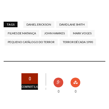
TAGS
DANIEL ERICKSON
DAVID LANE SMITH
FILMES DE MATANÇA
JOHN HAWKES
MARK VOGES
PEQUENO CATÁLOGO DO TERROR
TERROR DÉCADA 1990
0
COMPARTILHAMENTOS
0
0