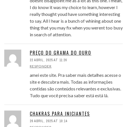
doesnt disappoint me as a lot as this one. I mean,
I do know it was my choice to learn, however I
really thought youd have something interesting
to say. All I hear is a bunch of whining about one
thing that you may fix when you werent too busy
in search of attention.
PREÇO DO GRAMA DO OURO
22 ABRIL, 2025 AT 11:26
RESPONDER
amei este site. Pra saber mais detalhes acesse o
site e descubra mais. Todas as informações
contidas são conteúdos relevantes e exclusivas.
Tudo que você precisa saber está está lá.
CHAKRAS PARA INICIANTES
26 ABRIL, 2025 AT 10:14