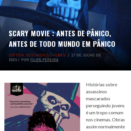
SCARY MOVIE : ANTES DE PÂNICO,
ANTES DE TODO MUNDO EM PÂNICO
CRÍTICA
,
DESTAQUES
,
FILMES
17 DE JULHO DE
2023
POR
FILIPE PEREIRA
Histórias sobre
assassinos
mascarados
perseguindo jovens
é um tropo comum
nos cinemas. Obras
assim normalmente