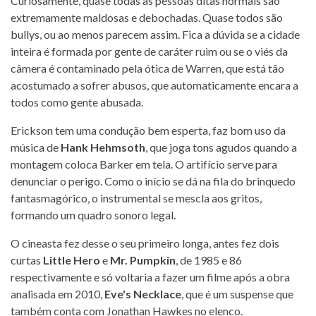
Curiosamente, quase todas as pessoas ditas normais são
extremamente maldosas e debochadas. Quase todos são
bullys, ou ao menos parecem assim. Fica a dúvida se a cidade
inteira é formada por gente de caráter ruim ou se o viés da
câmera é contaminado pela ótica de Warren, que está tão
acostumado a sofrer abusos, que automaticamente encara a
todos como gente abusada.
Erickson tem uma condução bem esperta, faz bom uso da
música de
Hank Hehmsoth
, que joga tons agudos quando a
montagem coloca Barker em tela. O artifício serve para
denunciar o perigo. Como o início se dá na fila do brinquedo
fantasmagórico, o instrumental se mescla aos gritos,
formando um quadro sonoro legal.
O cineasta fez desse o seu primeiro longa, antes fez dois
curtas
Little Hero
e
Mr. Pumpkin
, de 1985 e 86
respectivamente e só voltaria a fazer um filme após a obra
analisada em 2010,
Eve's Necklace
, que é um suspense que
também conta com Jonathan Hawkes no elenco.