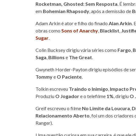
Rocketman, Ghosted: Sem Resposta
. É lemb
em
Bohemian Rhapsody
, após a demissão de
B
Adam Arkin é ator e filho do finado
Alan Arkin
. 
obras como
Sons of Anarchy
,
Blacklist
,
Justifi
Sugar
.
Colin Bucksey dirigiu vária séries como
Fargo
,
B
Saga
,
Billions
e
The Great
.
Gwyneth Horder-Payton dirigiu episódios de ser
Tommy
e
O Paciente
.
Tolkin escreveu
Traindo o Inimigo
,
Impacto Pr
Produziu
O Jogador
e o telefilme
1%
, dirigiu
O 
Greif escreveu o filme
No Limite da Loucura
,
D
Relacionamento Aberto
, foi um dos criadores 
Ranger).
Uma questão curiosa em sua carreira, é que ele di