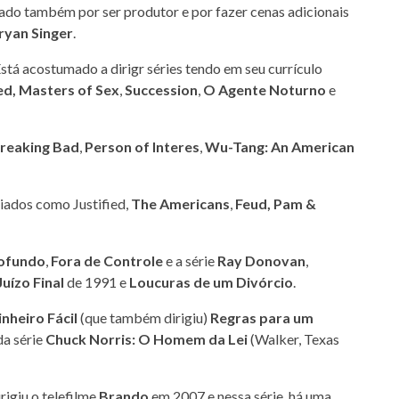
rado também por ser produtor e por fazer cenas adicionais
ryan Singer
.
Está acostumado a dirigr séries tendo em seu currículo
ed,
Masters of Sex
,
Succession
,
O Agente Noturno
e
reaking Bad
,
Person of Interes
,
Wu-Tang: An American
iados como Justified,
The Americans
,
Feud,
Pam &
ofundo
,
Fora de Controle
e a série
Ray Donovan
,
Juízo Final
de 1991 e
Loucuras de um Divórcio
.
inheiro Fácil
(que também dirigiu)
Regras para um
da série
Chuck Norris: O Homem da Lei
(Walker, Texas
rigiu o telefilme
Brando
em 2007 e nessa série, há uma