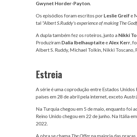
Gwynet Horder-Payton
.
Os episódios foram escritos por
Leslie Greif
e M
tal
"Albert S.Ruddy's experience of making The God
A dupla também fez os roteiros, junto a
Nikki T
Produziram
Dalia Ibelhauptaite
e
Alex Kerr
, f
Albert S. Ruddy, Michael Tolkin, Nikki Toscano, 
Estreia
A série é uma coprodução entre Estados Unidos R
países em 28 de abril pela internet, exceto Austrá
Na Turquia chegou em 5 de maio, enquanto foi a
Reino Unido chegou em 22 de junho. Na Itália 
2022.
A obra se chama
The Offer
na maioria das praças