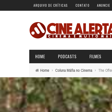
ARQUIVO DE CRÍTICAS
CONTATO
ANUNCIE
HOME
PODCASTS
FILMES
Home
›
Coluna Máfia no Cinema
›
The Offe
ALERTA VERMELHO
ÚLTIMAS REVIEWS
BÁSICO DO CINEMA
ALERTA DE SPOILER
CINERAMA
FORA DA CURVA