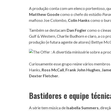
A produção conta com um elenco portentoso, qu
Matthew Goode
como o chefe do estúdio
Para
mafioso Joe Colombo,
Colin Hanks
como o buro
Também se destacam
Dan Fogler
como o cineas
Gulf & Western, Charlie Budhorn e claro, a co p
produção (e futura agente de atores) Bettye Mc
Curiosamente esse grupo reúne vários membros
Hanks,
Ross McCall
,
Frank John Hughes
,
Jame
Dexter Fletcher
.
Bastidores e equipe técnic
A série tem música de
Isabella Summers
, direç