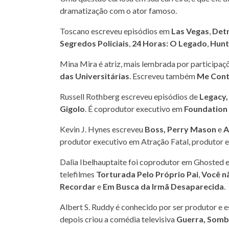
dramatização com o ator famoso.
Toscano escreveu episódios em
Las Vegas
,
Detr
Segredos Policiais
,
24 Horas: O Legado
,
Hunt
Mina Mira é atriz, mais lembrada por participa
das Universitárias
. Escreveu também
Me Cont
Russell Rothberg escreveu episódios de
Legacy,
Gigolo
. É coprodutor executivo em
Foundation
Kevin J. Hynes escreveu
Boss, Perry Mason
e
A
produtor executivo em Atração Fatal, produtor
Dalia Ibelhauptaite foi coprodutor em Ghosted 
telefilmes
Torturada Pelo Próprio Pai
,
Você nã
Recordar
e
Em Busca da Irmã Desaparecida
.
Albert S. Ruddy é conhecido por ser produtor e e
depois criou a comédia televisiva
Guerra, Somb