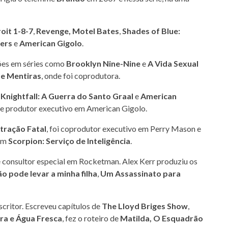
oit 1-8-7
,
Revenge,
Motel Bates
,
Shades of Blue:
ers
e
American Gigolo
.
ções em séries como
Brooklyn Nine-Nine
e
A Vida Sexual
e Mentiras
, onde foi coprodutora.
Knightfall: A Guerra do Santo Graal
e
American
e produtor executivo em American Gigolo.
tração Fatal
, foi coprodutor executivo em Perry Mason e
 em
Scorpion: Serviço de Inteligência
.
e consultor especial em Rocketman. Alex Kerr produziu os
o pode levar a minha filha
,
Um Assassinato para
scritor. Escreveu capítulos de
The Lloyd Briges Show
,
ra e Água Fresca
, fez o roteiro de
Matilda,
O Esquadrão