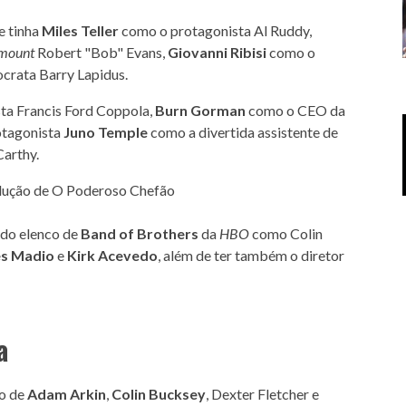
e tinha
Miles Teller
como o protagonista Al Ruddy,
mount
Robert "Bob" Evans,
Giovanni Ribisi
como o
crata Barry Lapidus.
ta Francis Ford Coppola,
Burn Gorman
como o CEO da
rotagonista
Juno Temple
como a divertida assistente de
Carthy.
 do elenco de
Band of Brothers
da
HBO
como Colin
s Madio
e
Kirk Acevedo
, além de ter também o diretor
a
ão de
Adam Arkin
,
Colin Bucksey
, Dexter Fletcher e