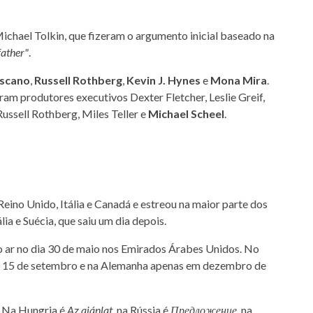
ichael Tolkin, que fizeram o argumento inicial baseado na
father"
.
oscano
,
Russell Rothberg
,
Kevin J. Hynes
e
Mona Mira
.
oram produtores executivos Dexter Fletcher, Leslie Greif,
Russell Rothberg, Miles Teller e
Michael Scheel
.
eino Unido, Itália e Canadá e estreou na maior parte dos
lia e Suécia, que saiu um dia depois.
o ar no dia 30 de maio nos Emirados Árabes Unidos. No
em 15 de setembro e na Alemanha apenas em dezembro de
. Na Hungria é
Az ajánlat
, na Rússia é
Предложение
, na