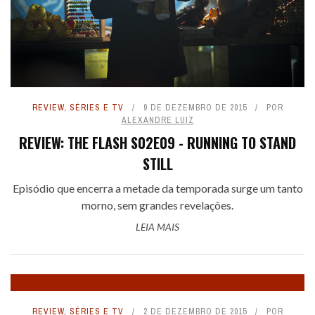
REVIEW
,
SÉRIES E TV
9 DE DEZEMBRO DE 2015
POR
ALEXANDRE LUIZ
REVIEW: THE FLASH S02E09 - RUNNING TO STAND
STILL
Episódio que encerra a metade da temporada surge um tanto
morno, sem grandes revelações.
LEIA MAIS
REVIEW
,
SÉRIES E TV
2 DE DEZEMBRO DE 2015
POR