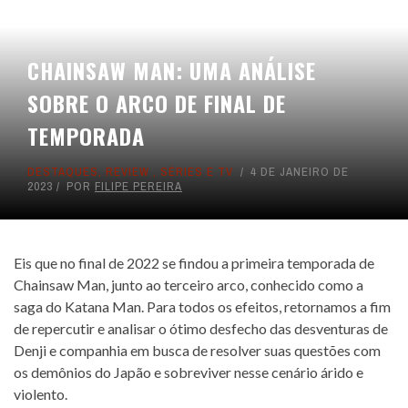
CHAINSAW MAN: UMA ANÁLISE
SOBRE O ARCO DE FINAL DE
TEMPORADA
DESTAQUES
,
REVIEW
,
SÉRIES E TV
4 DE JANEIRO DE
2023
POR
FILIPE PEREIRA
Eis que no final de 2022 se findou a primeira temporada de
Chainsaw Man, junto ao terceiro arco, conhecido como a
saga do Katana Man. Para todos os efeitos, retornamos a fim
de repercutir e analisar o ótimo desfecho das desventuras de
Denji e companhia em busca de resolver suas questões com
os demônios do Japão e sobreviver nesse cenário árido e
violento.