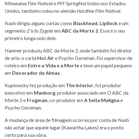
Milwaukee Film Festival
e
PFF SpringFest
todos nos Estados
Unidos, também rodou no alemão
Hardline Film Festival
.
Nash dirigiu alguns curtas como
Blackhead, Lipllock
e um
segmento
Z is fo Zygote
em
ABC da Morte 2
. Esse é o seu
primeiro longa solo dele.
Hanmer produziu ABC da Morte 2, onde também foi diretor
de arte, o curta
Hot Air
e Psycho Goreman. Foi supervisor de
roteiro em
Entre a Vida e a Morte
e teve um papel pequeno
em
Devorador de Almas
.
Kuplowsky fez produção em
The Interior
, foi produtor
executivo em
Manborg
, produtor associado em O ABC da
Morte 2 e
Frogman
, co-produtor em
A Seita Maligna
e
Psycho Goreman.
A mudança de área de filmagem ocorreu por conta de Nash
não achar que aquele lugar (Kawartha Lakes) era o ponto
certo para sua obra.