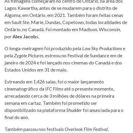
As filmagens começaram no centro de Ontário, na área dos
Lagos Kawartha, antes de se mudarem para o distrito de
Algoma, em Ontário, em 2021. Também foram feitas cenas
em Sault Ste. Marie, Dundas, Copetown, todas localidades de
Ontário, no Canadá. Foi montado em Madison, Wisconsin,
por
Alex Jacob
s.
O longa-metragem foi produzido pela
Low Sky Productions
e
pela
Zygote Pictures
, estreou no Festival de Sundance em de
janeiro de 2024 e foi lançado nos cinemas do Canadá e dos
Estados Unidos em 31 de maio.
Estreando em 1.426 salas, foi o maior lançamento
cinematográfico da
IFC Films
até o presente momento,
arrecadando cerca de 3 milhões de dólares na primeira
semana em cartaz. Também foi prometido ser
disponibilizado na plataforma
Shudder
foi anunciada para o
final do ano.
Também passou nos festivais
Overlook Film Festival
,