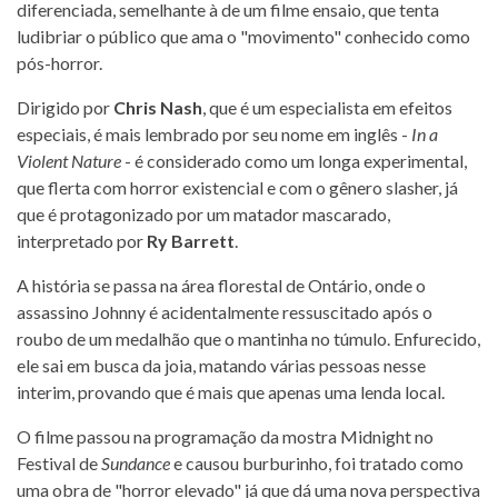
diferenciada, semelhante à de um filme ensaio, que tenta
ludibriar o público que ama o "movimento" conhecido como
pós-horror.
Dirigido por
Chris Nash
, que é um especialista em efeitos
especiais, é mais lembrado por seu nome em inglês -
In a
Violent Nature
- é considerado como um longa experimental,
que flerta com horror existencial e com o gênero slasher, já
que é protagonizado por um matador mascarado,
interpretado por
Ry Barrett
.
A história se passa na área florestal de Ontário, onde o
assassino Johnny é acidentalmente ressuscitado após o
roubo de um medalhão que o mantinha no túmulo. Enfurecido,
ele sai em busca da joia, matando várias pessoas nesse
interim, provando que é mais que apenas uma lenda local.
O filme passou na programação da mostra Midnight no
Festival de
Sundance
e causou burburinho, foi tratado como
uma obra de "horror elevado" já que dá uma nova perspectiva