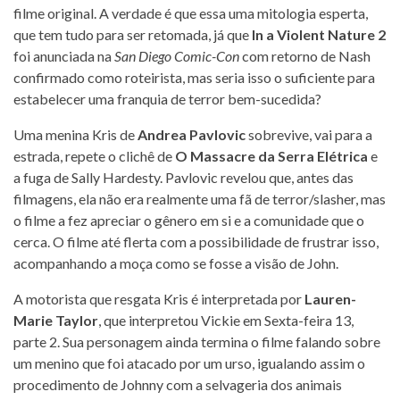
filme original. A verdade é que essa uma mitologia esperta,
que tem tudo para ser retomada, já que
In a Violent Nature 2
foi anunciada na
San Diego Comic-Con
com retorno de Nash
confirmado como roteirista, mas seria isso o suficiente para
estabelecer uma franquia de terror bem-sucedida?
Uma menina Kris de
Andrea Pavlovic
sobrevive, vai para a
estrada, repete o clichê de
O Massacre da Serra Elétrica
e
a fuga de Sally Hardesty. Pavlovic revelou que, antes das
filmagens, ela não era realmente uma fã de terror/slasher, mas
o filme a fez apreciar o gênero em si e a comunidade que o
cerca. O filme até flerta com a possibilidade de frustrar isso,
acompanhando a moça como se fosse a visão de John.
A motorista que resgata Kris é interpretada por
Lauren-
Marie Taylor
, que interpretou Vickie em Sexta-feira 13,
parte 2. Sua personagem ainda termina o filme falando sobre
um menino que foi atacado por um urso, igualando assim o
procedimento de Johnny com a selvageria dos animais