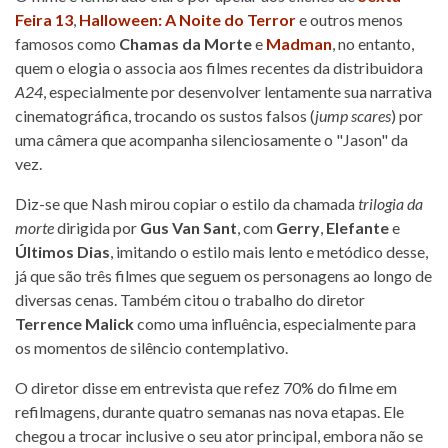
Feira 13
,
Halloween: A Noite do Terror
e outros menos
famosos como
Chamas da Morte
e
Madman
, no entanto,
quem o elogia o associa aos filmes recentes da distribuidora
A24
, especialmente por desenvolver lentamente sua narrativa
cinematográfica, trocando os sustos falsos (
jump scares
) por
uma câmera que acompanha silenciosamente o "Jason" da
vez.
Diz-se que Nash mirou copiar o estilo da chamada
trilogia da
morte
dirigida por
Gus Van Sant
, com
Gerry
,
Elefante
e
Últimos Dias
, imitando o estilo mais lento e metódico desse,
já que são três filmes que seguem os personagens ao longo de
diversas cenas. Também citou o trabalho do diretor
Terrence Malick
como uma influência, especialmente para
os momentos de silêncio contemplativo.
O diretor disse em entrevista que refez 70% do filme em
refilmagens, durante quatro semanas nas nova etapas. Ele
chegou a trocar inclusive o seu ator principal, embora não se