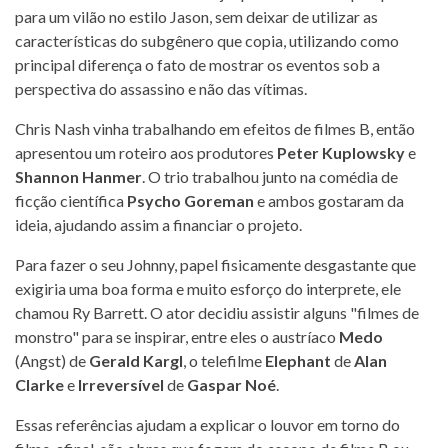
para um vilão no estilo Jason, sem deixar de utilizar as
características do subgênero que copia, utilizando como
principal diferença o fato de mostrar os eventos sob a
perspectiva do assassino e não das vítimas.
Chris Nash vinha trabalhando em efeitos de filmes B, então
apresentou um roteiro aos produtores
Peter Kuplowsky
e
Shannon Hanmer
. O trio trabalhou junto na comédia de
ficção científica
Psycho Goreman
e ambos gostaram da
ideia, ajudando assim a financiar o projeto.
Para fazer o seu Johnny, papel fisicamente desgastante que
exigiria uma boa forma e muito esforço do interprete, ele
chamou Ry Barrett. O ator decidiu assistir alguns "filmes de
monstro" para se inspirar, entre eles o austríaco
Medo
(Angst) de
Gerald Kargl
, o telefilme
Elephant
de
Alan
Clarke
e
Irreversível
de
Gaspar Noé
.
Essas referências ajudam a explicar o louvor em torno do