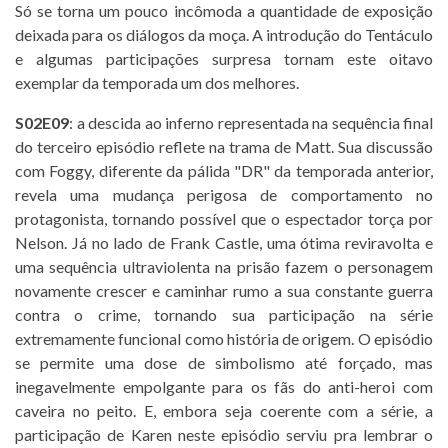
Só se torna um pouco incômoda a quantidade de exposição
deixada para os diálogos da moça. A introdução do Tentáculo
e algumas participações surpresa tornam este oitavo
exemplar da temporada um dos melhores.
S02E09
: a descida ao inferno representada na sequência final
do terceiro episódio reflete na trama de Matt. Sua discussão
com Foggy, diferente da pálida "DR" da temporada anterior,
revela uma mudança perigosa de comportamento no
protagonista, tornando possível que o espectador torça por
Nelson. Já no lado de Frank Castle, uma ótima reviravolta e
uma sequência ultraviolenta na prisão fazem o personagem
novamente crescer e caminhar rumo a sua constante guerra
contra o crime, tornando sua participação na série
extremamente funcional como história de origem. O episódio
se permite uma dose de simbolismo até forçado, mas
inegavelmente empolgante para os fãs do anti-heroi com
caveira no peito. E, embora seja coerente com a série, a
participação de Karen neste episódio serviu pra lembrar o