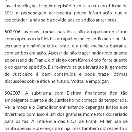
investigação, neste quinto episódio volta a ter o problema da
S01: a personagem acrescenta pouca informação que o
espectador já não saiba devido aos episódios anteriores.
S02E06
: as duas tramas paralelas não atrapalham o ritmo
como apenas a da Elektra atrapalhou no episódio anterior. Na
verdade a dinâmica entre Matt e a ninja melhora bastante
com ambos em ação. Apesar de não trazer nada novo quanto
ao passado de Frank, o diálogo com Karen é tão forte quanto
o do quarto episódio. E a reviravolta que levará ao julgamento
do Justiceiro é bem construída e pode trazer ótimas
discussões sobre ética no futuro. Voltou a empolgar.
S02E07
: A subtrama com Elektra finalmente fica tão
empolgante quanto a do Justiceiro no começo da temporada.
Ver a moça e o Demolidor enfrentando capangas juntos e se
divertindo com isso é um dos grandes momentos do seriado
para os fãs. A influência das HQs de Frank Miller não se
limita apenas à presença da ninja, mas também diz respeito a