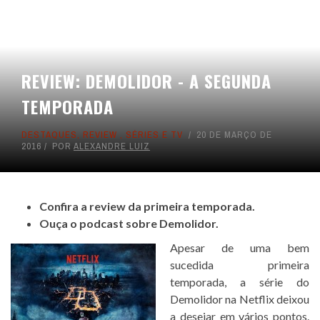
REVIEW: DEMOLIDOR - A SEGUNDA
TEMPORADA
DESTAQUES
,
REVIEW
,
SÉRIES E TV
20 DE MARÇO DE
2016
POR
ALEXANDRE LUIZ
Confira a review da primeira temporada.
Ouça o podcast sobre Demolidor.
Apesar de uma bem
sucedida primeira
temporada, a série do
Demolidor na Netflix deixou
a desejar em vários pontos.