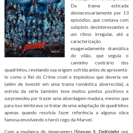
Da trama esticada
desnecessariamente por 13
episódios, que contava com
subplots desinteressantes e
um ritmo irregular, até a
caracterização
exageradamente dramática
do vilão, que seguia o
caminho contrário dos
quadrinhos, revelando sua origem sofrida antes de apresentá-
lo como o Rei do Crime cruel e impiedoso que deveria ser
(além de investir em uma trama romântica aborrecida), a
estreia da série também teve muitos pontos positivos e
surpreendeu por trazer uma abordagem madura, mesmo que
para isso lembrava se tratar de uma adaptação de quadrinhos
apenas quando resolvia fazer referência a alguma obra
famosa envolvendo o herói cego da Marvel.
Com a mudança de
showrunners
(
Steven S. DeKnight
por