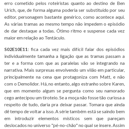
erro cometido pelos roteiristas quanto ao destino de Ben
Urich, que, de forma alguma poderia ser substituído por seu
editor, personagem bastante genérico, como acontece aqui.
As várias tramas ao mesmo tempo não impedem o episódio
de dar destaque a todas. Ótimo ritmo e suspense cada vez
maior em relação ao Tentáculo.
S02E10E11
: fica cada vez mais difícil falar dos episódios
individualmente tamanha a ligação que as tramas passam a
ter e a forma com que as paralelas vão se integrando na
narrativa. Mais surpresas envolvendo um vilão em particular,
principalmente na cena que protagoniza com Matt, e não
com o Demolidor. Há, no entanto, algo estranho sobre Karen,
que em momento algum se pergunta como seu namorado
cego antecipou um tiroteio. Se a moça não fosse tão curiosa a
respeito de tudo, daria pra deixar passar. Tomara que ainda
dê tempo de voltar a isso. A série também está se saindo bem
em introduzir elementos místicos sem que pareçam
deslocados no universo "pé-no-chão" no qual se insere. Assim