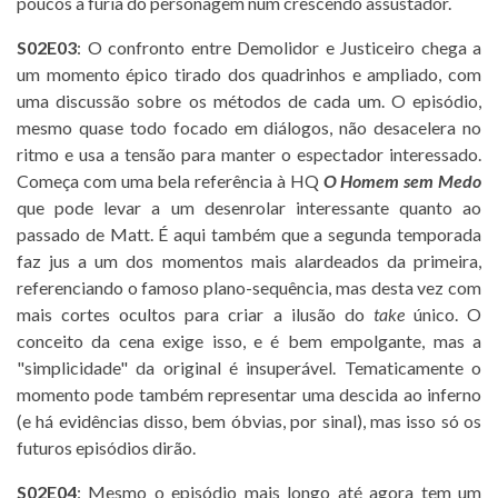
poucos a fúria do personagem num crescendo assustador.
S02E03
: O confronto entre Demolidor e Justiceiro chega a
um momento épico tirado dos quadrinhos e ampliado, com
uma discussão sobre os métodos de cada um. O episódio,
mesmo quase todo focado em diálogos, não desacelera no
ritmo e usa a tensão para manter o espectador interessado.
Começa com uma bela referência à HQ
O Homem sem Medo
que pode levar a um desenrolar interessante quanto ao
passado de Matt. É aqui também que a segunda temporada
faz jus a um dos momentos mais alardeados da primeira,
referenciando o famoso plano-sequência, mas desta vez com
mais cortes ocultos para criar a ilusão do
take
único. O
conceito da cena exige isso, e é bem empolgante, mas a
"simplicidade" da original é insuperável. Tematicamente o
momento pode também representar uma descida ao inferno
(e há evidências disso, bem óbvias, por sinal), mas isso só os
futuros episódios dirão.
S02E04
: Mesmo o episódio mais longo até agora tem um