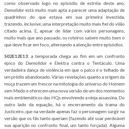
como observado logo no episódio de estréia deste ano,
Demolidor
está muito mais apta a parecer uma adaptação de
quadrinhos do que estava em sua primeira investida,
trazendo, inclusive, uma interpretação muito mais fiel do vilão
citado acima. E, apesar de lidar com vários personagens,
muito mais que ano passado, os roteiros sabem muito bem o
que deve ficar em foco, alternando a atenção entre episódios.
S02E12E13
: a temporada chega ao fim em um confronto
épico do Demolidor e Elektra contra o Tentáculo. Uma
verdadeira dança de violência em que o palco é o telhado de
um prédio abandonado. Várias revelações quanto a origem da
moça trazem um frescor na mitologia do universo do Homem
sem Medo e oferecem uma nova versão de um dos momentos
mais emblemáticos das HQs envolvendo a ninja assassina. Do
outro lado da equação, há o encerramento da trama do
Justiceiro, que na verdade apenas faz o personagem surgir na
versão que os fãs tanto queriam (fazendo até soar perdoável
sua aparição no confronto final, um tanto forçada). Alguma