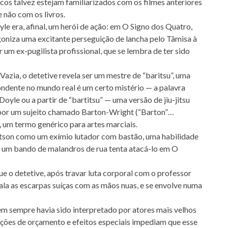
cos talvez estejam familiarizados com os filmes anteriores
 não com os livros.
 era, afinal, um herói de ação: em O Signo dos Quatro,
oniza uma excitante perseguição de lancha pelo Tâmisa à
 um ex-pugilista profissional, que se lembra de ter sido
azia, o detetive revela ser um mestre de “baritsu”, uma
ondente no mundo real é um certo mistério — a palavra
oyle ou a partir de “bartitsu” — uma versão de jiu-jitsu
 por um sujeito chamado Barton-Wright (“Barton”…
, um termo genérico para artes marciais.
son como um exímio lutador com bastão, uma habilidade
o um bando de malandros de rua tenta atacá-lo em O
e o detetive, após travar luta corporal com o professor
la as escarpas suíças com as mãos nuas, e se envolve numa
m sempre havia sido interpretado por atores mais velhos
ções de orçamento e efeitos especiais impediam que esse