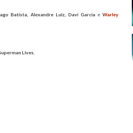
iago Batista
,
Alexandre Luiz
,
Davi Garcia
e
Warley
Superman Lives.