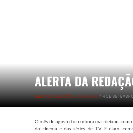
MINICAST
FILMES
CRÍTICAS
SÉRIES E TV
VIDEOS
ALERTA DA REDAÇÃ
ALERTA DA REDAÇÃO
,
PODCASTS
4 DE SETEMBRO
O mês de agosto foi embora mas deixou, como 
do cinema e das séries de TV. E claro, com