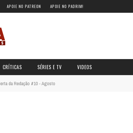
e Alerta – Cinema e muito m
APOIE NO PATREON
APOIE NO PADRIM!
CRÍTICAS
SÉRIES E TV
VIDEOS
lerta da Redação #10 - Agosto