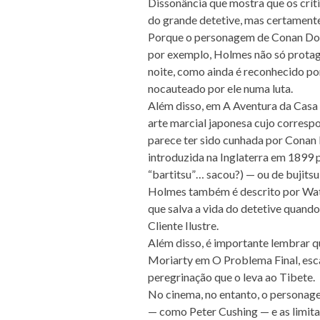
Dissonância que mostra que os críti
do grande detetive, mas certamente
Porque o personagem de Conan Doyle
por exemplo, Holmes não só protag
noite, como ainda é reconhecido por
nocauteado por ele numa luta.
Além disso, em A Aventura da Casa V
arte marcial japonesa cujo corresp
parece ter sido cunhada por Conan D
introduzida na Inglaterra em 1899
“bartitsu”… sacou?) — ou de bujitsu
Holmes também é descrito por Wat
que salva a vida do detetive quand
Cliente Ilustre.
Além disso, é importante lembrar qu
Moriarty em O Problema Final, esca
peregrinação que o leva ao Tibete.
No cinema, no entanto, o personage
— como Peter Cushing — e as limita