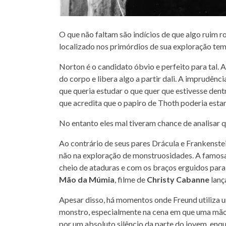
O que não faltam são indícios de que algo ruim r
localizado nos primórdios de sua exploração temá
Norton é o candidato óbvio e perfeito para tal. A 
do corpo e libera algo a partir dali. A imprudênc
que queria estudar o que quer que estivesse dentr
que acredita que o papiro de Thoth poderia estar
No entanto eles mal tiveram chance de analisar q
Ao contrário de seus pares Drácula e Frankenste
não na exploração de monstruosidades. A fam
cheio de ataduras e com os braços erguidos para 
Mão da Múmia
, filme de
Christy Cabanne
lanç
Apesar disso, há momentos onde Freund utiliza 
monstro, especialmente na cena em que uma mão 
por um absoluto silêncio da parte do jovem, enq