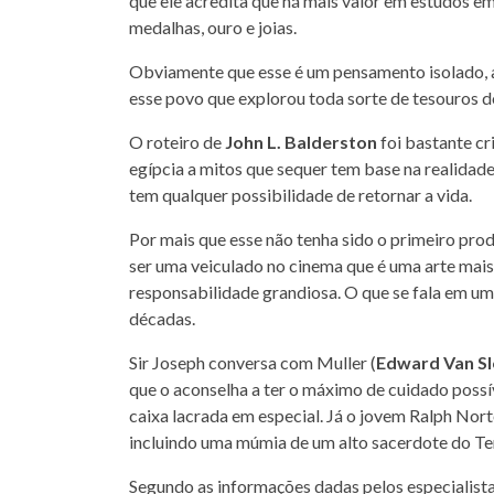
que ele acredita que há mais valor em estudos 
medalhas, ouro e joias.
Obviamente que esse é um pensamento isolado, afi
esse povo que explorou toda sorte de tesouros d
O roteiro de
John L. Balderston
foi bastante cr
egípcia a mitos que sequer tem base na realida
tem qualquer possibilidade de retornar a vida.
Por mais que esse não tenha sido o primeiro prod
ser uma veiculado no cinema que é uma arte mais 
responsabilidade grandiosa. O que se fala em um
décadas.
Sir Joseph conversa com Muller (
Edward Van S
que o aconselha a ter o máximo de cuidado poss
caixa lacrada em especial. Já o jovem Ralph Nort
incluindo uma múmia de um alto sacerdote do T
Segundo as informações dadas pelos especialistas