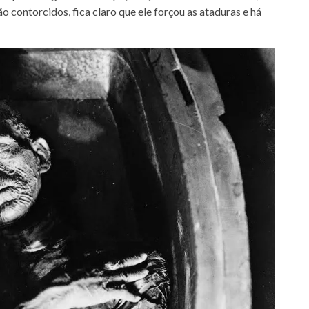
 contorcidos, fica claro que ele forçou as ataduras e há