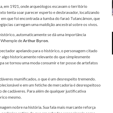
a, em 1921, onde arqueólogos escavam o território
exto tenta soar parecer esperto e desbravador, localizando
no em que foi encontrada a tumba do faraó Tutancâmon, que
gípcias carregam uma maldição ancestral sobre os vivos.
 histórico, automaticamente se dá uma importância
ph Whemple de
Arthur Byron
.
spectador apelando para o histórico, o personagem citado
 algo historicamente relevante do que simplesmente
opa se tornou uma moda consumir e ter posse de artefatos
dáveres mumificados, o que é um desrespeito tremendo.
olecionável e em um fetiche de mercadoria é desrespeitoso
o de cadáveres. Para além de qualquer justificativa
tórico mesmo.
gem nobre na história. Sua fala mais marcante reforça