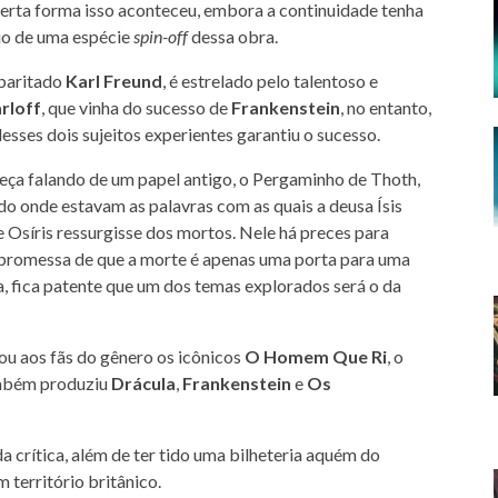
certa forma isso aconteceu, embora a continuidade tenha
io de uma espécie
spin-off
dessa obra.
abaritado
Karl Freund
, é estrelado pelo talentoso e
rloff
, que vinha do sucesso de
Frankenstein
, no entanto,
esses dois sujeitos experientes garantiu o sucesso.
eça falando de um papel antigo, o Pergaminho de Thoth,
o onde estavam as palavras com as quais a deusa Ísis
e Osíris ressurgisse dos mortos. Nele há preces para
romessa de que a morte é apenas uma porta para uma
ja, fica patente que um dos temas explorados será o da
u aos fãs do gênero os icônicos
O Homem Que Ri
, o
mbém produziu
Drácula
,
Frankenstein
e
Os
 crítica, além de ter tido uma bilheteria aquém do
 território britânico.