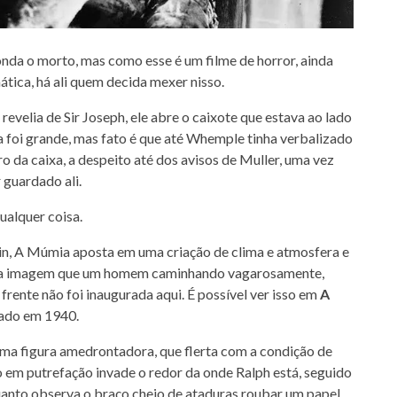
onda o morto, mas como esse é um filme de horror, ainda
tica, há ali quem decida mexer nisso.
revelia de Sir Joseph, ele abre o caixote que estava ao lado
ia foi grande, mas fato é que até Whemple tinha verbalizado
o da caixa, a despeito até dos avisos de Muller, uma vez
 guardado ali.
ualquer coisa.
in, A Múmia aposta em uma criação de clima e atmosfera e
osa imagem que um homem caminhando vagarosamente,
frente não foi inaugurada aqui. É possível ver isso em
A
ado em 1940.
uma figura amedrontadora, que flerta com a condição de
em putrefação invade o redor da onde Ralph está, seguido
uanto observa o braço cheio de ataduras roubar um papel