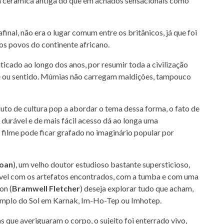
em cerâmica antiga do que em achados sensacionais como
nal, não era o lugar comum entre os britânicos, já que foi
os povos do continente africano.
iticado ao longo dos anos, por resumir toda a civilização
de ou sentido. Múmias não carregam maldições, tampouco
uto de cultura pop a abordar o tema dessa forma, o fato de
durável e de mais fácil acesso dá ao longa uma
 filme pode ficar grafado no imaginário popular por
loan
), um velho doutor estudioso bastante supersticioso,
ível com os artefatos encontrados, com a tumba e com uma
on (
Bramwell Fletcher
) deseja explorar tudo que acham,
emplo do Sol em Karnak, Im-Ho-Tep ou Imhotep.
 que averiguaram o corpo, o sujeito foi enterrado vivo,