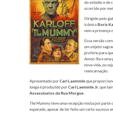
do estúdio e de 
ocorrido por me
Dirigido pelo g
icônico
Boris Ka
nem a presença d
Essa versão com
um objeto sagrad
proferiu para qu
Amon-Ra e uma p
nova vida, ou se
reencarnação.
Apresentado por
Carl Laemmle
que proporciono
longa é produzido por
Carl Laemmle Jr.
que ta
Assassinatos da Rua Morgue
.
The Mummy
teve uma recepção mista por parte da
esperado, apesar de ter feito um certo sucesso em