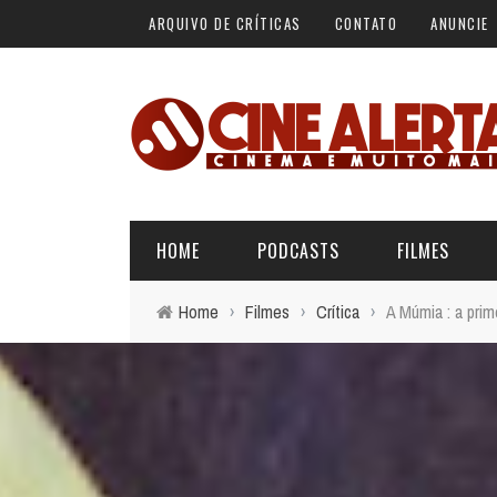
ARQUIVO DE CRÍTICAS
CONTATO
ANUNCIE
HOME
PODCASTS
FILMES
Home
›
Filmes
›
Crítica
›
A Múmia : a prim
ALERTA VERMELHO
ÚLTIMAS REVIEWS
BÁSICO DO CINEMA
ALERTA DE SPOILER
CINERAMA
FORA DA CURVA