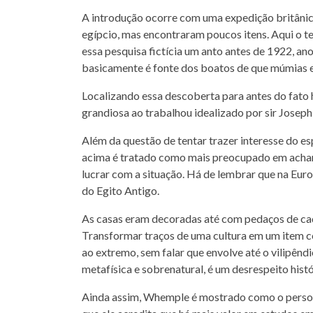
A introdução ocorre com uma expedição britânic
egípcio, mas encontraram poucos itens. Aqui o t
essa pesquisa fictícia um anto antes de 1922, a
basicamente é fonte dos boatos de que múmias e
Localizando essa descoberta para antes do fato
grandiosa ao trabalhou idealizado por sir Jose
Além da questão de tentar trazer interesse do e
acima é tratado como mais preocupado em achar
lucrar com a situação. Há de lembrar que na Eur
do Egito Antigo.
As casas eram decoradas até com pedaços de ca
Transformar traços de uma cultura em um item c
ao extremo, sem falar que envolve até o vilipêndi
metafísica e sobrenatural, é um desrespeito his
Ainda assim, Whemple é mostrado como o persona