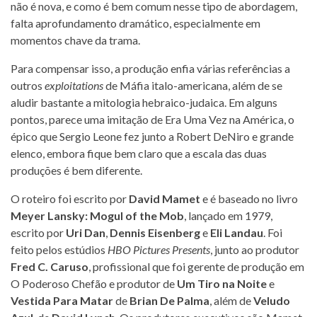
não é nova, e como é bem comum nesse tipo de abordagem,
falta aprofundamento dramático, especialmente em
momentos chave da trama.
Para compensar isso, a produção enfia várias referências a
outros
exploitations
de Máfia italo-americana, além de se
aludir bastante a mitologia hebraico-judaica. Em alguns
pontos, parece uma imitação de Era Uma Vez na América, o
épico que Sergio Leone fez junto a Robert DeNiro e grande
elenco, embora fique bem claro que a escala das duas
produções é bem diferente.
O roteiro foi escrito por
David Mamet
e é baseado no livro
Meyer Lansky: Mogul of the Mob
, lançado em 1979,
escrito por
Uri Dan
,
Dennis Eisenberg
e
Eli Landau
. Foi
feito pelos estúdios
HBO Pictures Presents
, junto ao produtor
Fred C. Caruso
, profissional que foi gerente de produção em
O Poderoso Chefão e produtor de
Um Tiro na Noite
e
Vestida Para Matar
de
Brian De Palma
, além de
Veludo