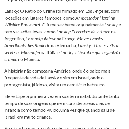
Lansky: O Retro do Crime foi filmado em Los Angeles, com
locações em lugares famosos, como
Ambassador Hotel
na
Wilshire Boulevard
. O filme se chama originalmente
Lansky
e
tem variações leves, como
Lansky: El cerebro del crimen
na
Argentina,
Le manipulateur
na França,
Meyer Lansky -
Amerikanisches Roulette
na Alemanha,
Lansky - Un cervello al
servizio della mafia
na Itália e
Lansky: el hombre que organizó el
crimen
no México.
A história não começa na América, onde é o palco mais
frequente da vida de Lansky e sim em Israel, onde o
protagonista, já idoso, visita um cemitério hebraico.
Ele está pela primeira vez em sua terra natal, distante tanto
tempo de suas origens que nem considera seus dias de
infância como tempo vivido, uma vez que quando saiu de
Israel, era muito criança.
Esse trecho mostra dois senhores conversando, o próprio