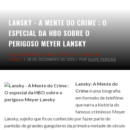
LANSKY - A MENTE DO CRIME : O
ESPECIAL DA HBO SOBRE O
PERIGOSO MEYER LANSKY
COLUNA MÁFIA NO CINEMA
,
CRÍTICA
,
DESTAQUES
,
FILMES
28 DE DEZEMBRO DE 2023
POR
FILIPE PEREIRA
Lansky: A Mente do
Crime
é uma biografia
em formato de telefilme
que narra a história do
famoso criminoso Meyer
Lansky, sujeito que ficou conhecido por fazer parte do
panteão de grandes gangsteres da primeira metade de século