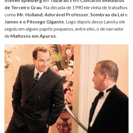
Steven Spielberg
em
Tubarão
e em
Contatos Imediatos
de Terceiro Grau
. Na década de 1990 ele vinha de trabalhos
como
Mr. Holland: Adorável Professor
,
Sombras da Lei
e
James e o Pêssego Gigante
. Logo depois desse Lansky ele
seguiu em alguns papéis pequenos, entre eles, o de narrador
de
Mafiosos em Apuros
.