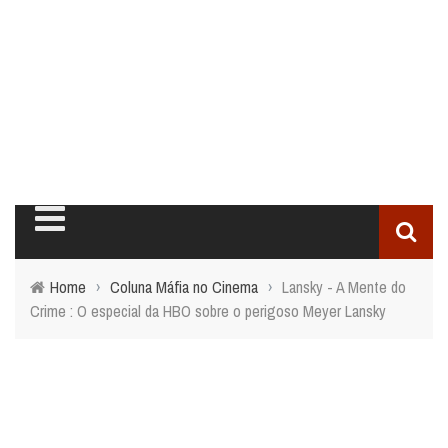
Home
›
Coluna Máfia no Cinema
›
Lansky - A Mente do
Crime : O especial da HBO sobre o perigoso Meyer Lansky