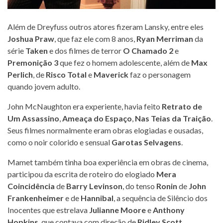
Além de Dreyfuss outros atores fizeram Lansky, entre eles
Joshua Praw
, que faz ele com 8 anos,
Ryan Merriman
da
série
Taken
e dos filmes de terror
O Chamado 2
e
Premonição 3
que fez o homem adolescente, além de
Max
Perlich
, de
Risco Total
e
Maverick
faz o personagem
quando jovem adulto.
John McNaughton era experiente, havia feito
Retrato de
Um Assassino
,
Ameaça do Espaço
,
Nas Teias da Traição
.
Seus filmes normalmente eram obras elogiadas e ousadas,
como o noir colorido e sensual
Garotas Selvagens
.
Mamet também tinha boa experiência em obras de cinema,
participou da escrita de roteiro do elogiado
Mera
Coincidência
de
Barry Levinson
, do tenso
Ronin
de
John
Frankenheimer
e de
Hannibal
, a sequência de Silêncio dos
Inocentes que estrelava
Julianne Moore
e
Anthony
Hopkins
, que contava com direção de
Ridley Scott
.