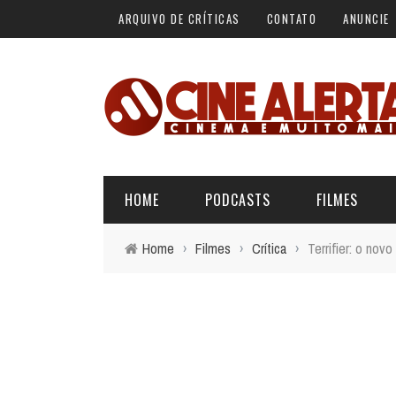
ARQUIVO DE CRÍTICAS
CONTATO
ANUNCIE
HOME
PODCASTS
FILMES
Home
›
Filmes
›
Crítica
›
Terrifier: o nov
ALERTA VERMELHO
ÚLTIMAS REVIEWS
BÁSICO DO CINEMA
ALERTA DE SPOILER
CINERAMA
FORA DA CURVA