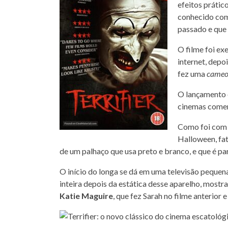
efeitos prátic
conhecido com
passado e que
O filme foi ex
internet, depo
fez uma
came
O lançamento 
cinemas comer
Como foi com 
Halloween, fat
de um palhaço que usa preto e branco, e que é pa
O início do longa se dá em uma televisão pequen
inteira depois da estática desse aparelho, most
Katie Maguire
, que fez Sarah no filme anterior