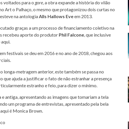
os voltados para o
gore
, a obra expande a história do vilão
o Art o Palhaço, o mesmo que protagonizou dois curtas no
 esteve na antologia
Alls Hallows Eve
em 2013.
ecutado graças a um processo de financiamento coletivo na
is recebeu aporte do produtor
Phil Falcone
, que inclusive
o
aqui.
em festivais se deu em 2016 e no ano de 2018, chegou aos
ciais.
o longa-metragem anterior, este também se passa no
o que ajuda a justificar o fato de não estranhar a presença
rticularmente estranho e feio, para dizer o mínimo.
a e antiga, apresentando as imagens que tomariam a tela
rando um programa de entrevistas, apresentado pela bela
 e aqui é Monica Brown.