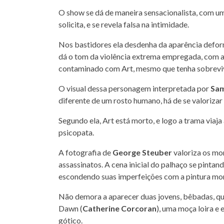
O show se dá de maneira sensacionalista, com u
solicita, e se revela falsa na intimidade.
Nos bastidores ela desdenha da aparência deform
dá o tom da violência extrema empregada, com a
contaminado com Art, mesmo que tenha sobrevi
O visual dessa personagem interpretada por
Sam
diferente de um rosto humano, há de se valoriza
Segundo ela, Art está morto, e logo a trama via
psicopata.
A fotografia de
George Steuber
valoriza os mo
assassinatos. A cena inicial do palhaço se pinta
escondendo suas imperfeições com a pintura m
Não demora a aparecer duas jovens, bêbadas, que 
Dawn (
Catherine Corcoran
), uma moça loira e e
gótico.