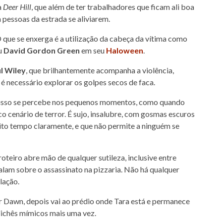
a
Deer Hill
, que além de ter trabalhadores que ficam ali boa
 pessoas da estrada se aliviarem.
O que se enxerga é a utilização da cabeça da vítima como
ou
David Gordon Green
em seu
Haloween
.
l Wiley
, que brilhantemente acompanha a violência,
é necessário explorar os golpes secos de faca.
 isso se percebe nos pequenos momentos, como quando
co cenário de terror. É sujo, insalubre, com gosmas escuros
to tempo claramente, e que não permite a ninguém se
teiro abre mão de qualquer sutileza, inclusive entre
 falam sobre o assassinato na pizzaria. Não há qualquer
lação.
r Dawn, depois vai ao prédio onde Tara está e permanece
lichês mímicos mais uma vez.