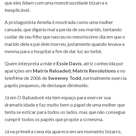
que eles lidam com uma monstruosidade bizarra e
inexplicável.
A protagonista Amelia é mostrada como uma mulher
cansada, que digeriu mal a perda de seu marido, tentando
cuidar de seu filho que nasceu no mesmíssimo dia em que o
marido dela e pai dele morreu, justamente quando levava a
mesma para o hospital a fim de dar luz ao bebê.
Quem interpreta a mãe é
Essie Davis
, atriz conhecida por
aparições em
Matrix Reloaded
,
Matrix Revolutions
e no
telefilme de 2006 de
Sweeney Todd
, normalmente exercia
papéis pequenos, de destaque diminuído.
Já em O Babadook ela tem espaço para exercer sua
dramaticidade e faz muito bem o papel de uma mulher que
tenta se esticar para todos os lados, mas que não consegue
cumprir todos os papéis que propõe a si mesma.
Já na primeira cena ela aparece em um momento bizarro,