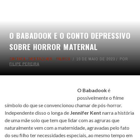
O BABADOOK E O CONTO DEPRESSIVO
SOBRE HORROR MATERNAL
CRÍTICA
,
DESTAQUES
,
FILMES
10 DE MAIO DE 2023
POR
FILIPE PEREIRA
O Babadook
é
possivelmente o filme
símbolo do que se convencionou chamar de pós-horror.
Independente disso o longa de
Jennifer Kent
narra a história
de uma mãe solo que tem que lidar com as agruras que
naturalmente vem com a maternidade, agravadas pelo fato
do seu filho ter necessidades especiais, ao mesmo tempo em