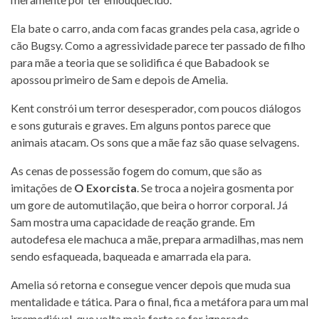
Ela bate o carro, anda com facas grandes pela casa, agride o
cão Bugsy. Como a agressividade parece ter passado de filho
para mãe a teoria que se solidifica é que Babadook se
apossou primeiro de Sam e depois de Amelia.
Kent constrói um terror desesperador, com poucos diálogos
e sons guturais e graves. Em alguns pontos parece que
animais atacam. Os sons que a mãe faz são quase selvagens.
As cenas de possessão fogem do comum, que são as
imitações de
O Exorcista
. Se troca a nojeira gosmenta por
um gore de automutilação, que beira o horror corporal. Já
Sam mostra uma capacidade de reação grande. Em
autodefesa ele machuca a mãe, prepara armadilhas, mas nem
sendo esfaqueada, baqueada e amarrada ela para.
Amelia só retorna e consegue vencer depois que muda sua
mentalidade e tática. Para o final, fica a metáfora para um mal
irremediável, que volta mais forte se for ignorado.