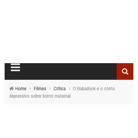
Home
›
Filmes
›
Crítica
›
O Babadook e o conto
depressivo sobre horror maternal