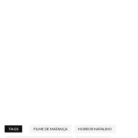
TAGS
FILME DE MATANÇA
HORROR NATALINO