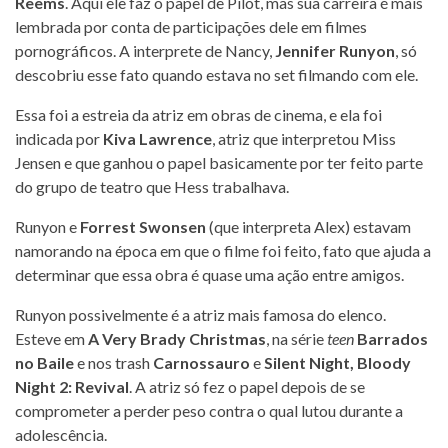
Reems
. Aqui ele faz o papel de Pilot, mas sua carreira é mais
lembrada por conta de participações dele em filmes
pornográficos. A interprete de Nancy,
Jennifer Runyon
, só
descobriu esse fato quando estava no set filmando com ele.
Essa foi a estreia da atriz em obras de cinema, e ela foi
indicada por
Kiva Lawrence
, atriz que interpretou Miss
Jensen e que ganhou o papel basicamente por ter feito parte
do grupo de teatro que Hess trabalhava.
Runyon e
Forrest Swonsen
(que interpreta Alex) estavam
namorando na época em que o filme foi feito, fato que ajuda a
determinar que essa obra é quase uma ação entre amigos.
Runyon possivelmente é a atriz mais famosa do elenco.
Esteve em
A Very Brady Christmas
, na série
teen
Barrados
no Baile
e nos trash
Carnossauro
e
Silent Night, Bloody
Night 2: Revival
. A atriz só fez o papel depois de se
comprometer a perder peso contra o qual lutou durante a
adolescência.