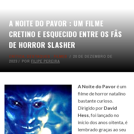
A NOITE DO PAVOR : UM FILME
CRETINO E ESQUECIDO ENTRE OS FÃS
DE HORROR SLASHER
CRÍTICA
,
DESTAQUES
,
FILMES
20 DE DEZEMBRO DE
2023
POR
FILIPE PEREIRA
A Noite do Pavor
é um
filme de horror natalino
bastante curioso.
Dirigido por
David
Hess
, foi lançado no
início dos anos oitenta, é
lembrado graças ao seu