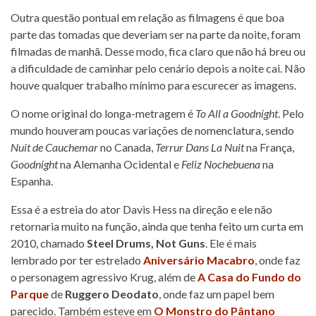
Outra questão pontual em relação as filmagens é que boa
parte das tomadas que deveriam ser na parte da noite, foram
filmadas de manhã. Desse modo, fica claro que não há breu ou
a dificuldade de caminhar pelo cenário depois a noite cai. Não
houve qualquer trabalho mínimo para escurecer as imagens.
O nome original do longa-metragem é
To All a Goodnight
. Pelo
mundo houveram poucas variações de nomenclatura, sendo
Nuit de Cauchemar
no Canada,
Terrur Dans La Nuit
na França,
Goodnight
na Alemanha Ocidental e
Feliz Nochebuena
na
Espanha.
Essa é a estreia do ator Davis Hess na direção e ele não
retornaria muito na função, ainda que tenha feito um curta em
2010, chamado
Steel Drums, Not Guns
. Ele é mais
lembrado por ter estrelado
Aniversário Macabro
, onde faz
o personagem agressivo Krug, além de
A Casa do Fundo do
Parque
de
Ruggero Deodato
, onde faz um papel bem
parecido. Também esteve em
O Monstro do Pântano