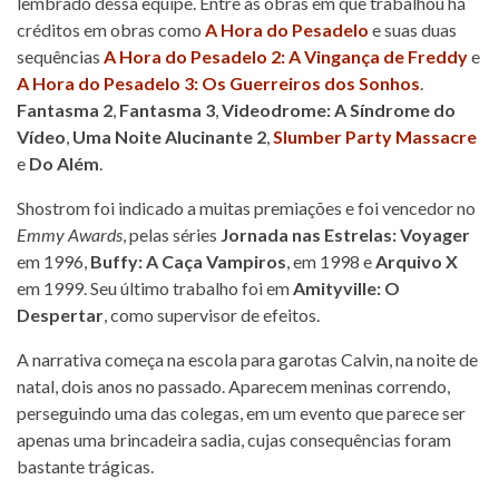
lembrado dessa equipe. Entre as obras em que trabalhou há
créditos em obras como
A Hora do Pesadelo
e suas duas
sequências
A Hora do Pesadelo 2: A Vingança de Freddy
e
A Hora do Pesadelo 3: Os Guerreiros dos Sonhos
.
Fantasma 2
,
Fantasma 3
,
Videodrome: A Síndrome do
Vídeo
,
Uma Noite Alucinante 2
,
Slumber Party Massacre
e
Do Além
.
Shostrom foi indicado a muitas premiações e foi vencedor no
Emmy Awards
, pelas séries
Jornada nas Estrelas: Voyager
em 1996,
Buffy: A Caça Vampiros
, em 1998 e
Arquivo X
em 1999. Seu último trabalho foi em
Amityville: O
Despertar
, como supervisor de efeitos.
A narrativa começa na escola para garotas Calvin, na noite de
natal, dois anos no passado. Aparecem meninas correndo,
perseguindo uma das colegas, em um evento que parece ser
apenas uma brincadeira sadia, cujas consequências foram
bastante trágicas.