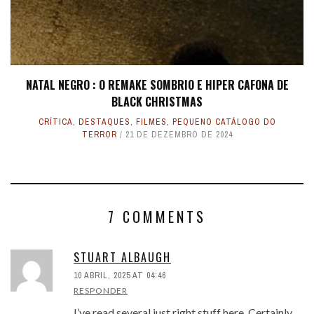
NATAL NEGRO : O REMAKE SOMBRIO E HIPER CAFONA DE
BLACK CHRISTMAS
CRÍTICA
,
DESTAQUES
,
FILMES
,
PEQUENO CATÁLOGO DO
TERROR
21 DE DEZEMBRO DE 2024
7 COMMENTS
STUART ALBAUGH
10 ABRIL, 2025 AT 04:46
RESPONDER
I’ve read several just right stuff here. Certainly