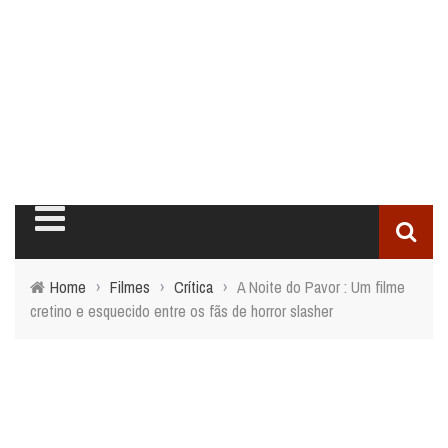
Home
›
Filmes
›
Crítica
›
A Noite do Pavor : Um filme
cretino e esquecido entre os fãs de horror slasher