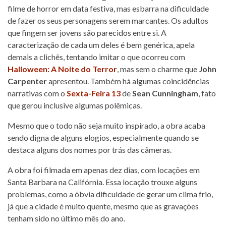
filme de horror em data festiva, mas esbarra na dificuldade
de fazer os seus personagens serem marcantes. Os adultos
que fingem ser jovens são parecidos entre si. A
caracterização de cada um deles é bem genérica, apela
demais a clichês, tentando imitar o que ocorreu com
Halloween: A Noite do Terror
, mas sem o charme que
John
Carpenter
apresentou. Também há algumas coincidências
narrativas com o
Sexta-Feira 13
de
Sean Cunningham
, fato
que gerou inclusive algumas polêmicas.
Mesmo que o todo não seja muito inspirado, a obra acaba
sendo digna de alguns elogios, especialmente quando se
destaca alguns dos nomes por trás das câmeras.
A obra foi filmada em apenas dez dias, com locações em
Santa Barbara na Califórnia. Essa locação trouxe alguns
problemas, como a óbvia dificuldade de gerar um clima frio,
já que a cidade é muito quente, mesmo que as gravações
tenham sido no último mês do ano.